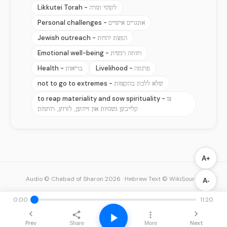
Likkutei Torah -
לקוטי תורה
Personal challenges -
אתגרים אישיים
Jewish outreach -
הפצת יהדות
Emotional well-being -
רווחה רגשית
Health -
Livelihood -
פרנסה
בריאות
not to go to extremes -
שלא ללכת בהקצוות
to reap materiality and sow spirituality -
צו
קלייבען גשמיות און זייהען, לזרוע, רוחניות
A+
Audio © Chabad of Sharon 2026
·
Hebrew Text © WikiSource
A-
0:00
11:20
Prev
Next
Share
More