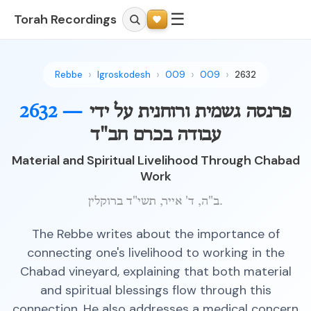
☰
Torah Recordings
Rebbe
Igroskodesh
009
009
2632
פרנסה גשמית ורוחנית על ידי
2632 —
עבודה בכרם חב"ד
Material and Spiritual Livelihood Through Chabad
Work
ב"ה, ד' אייר, תשי"ד ברוקלין.
The Rebbe writes about the importance of
connecting one's livelihood to working in the
Chabad vineyard, explaining that both material
and spiritual blessings flow through this
connection. He also addresses a medical concern