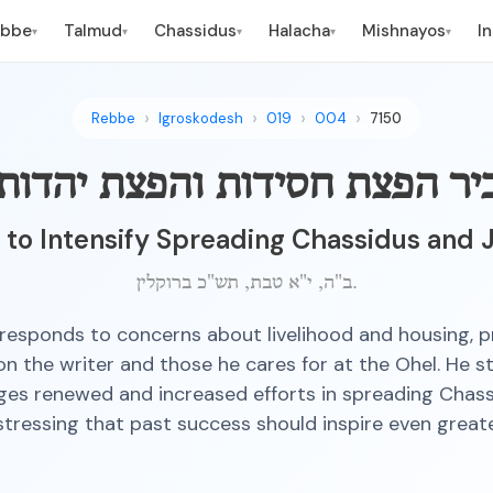
ebbe
Talmud
Chassidus
Halacha
Mishnayos
I
▾
▾
▾
▾
▾
Rebbe
Igroskodesh
019
004
7150
ביר הפצת חסידות והפצת יהדות
to Intensify Spreading Chassidus and 
ב"ה, י"א טבת, תש"כ ברוקלין.
responds to concerns about livelihood and housing, p
n the writer and those he cares for at the Ohel. He s
es renewed and increased efforts in spreading Chas
stressing that past success should inspire even greater