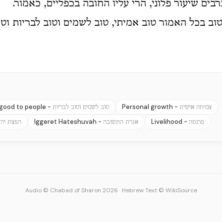
רבים שיעור פלוני, הרי עליו החובה בכפליים, כאמור.
טוב בכל האמור טוב אמיתי, טוב לשמים וטוב לבריות וט
good to people -
Personal growth -
צמיחה אישית
טוב לשמים וטוב לבריות
Iggeret Hateshuvah -
Livelihood -
פרנסה
אגרת התשובה
הפצת יהד
Audio © Chabad of Sharon 2026
·
Hebrew Text © WikiSource