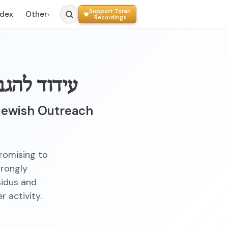
Support Torah
ndex
Other
▾
Recordings
עידוד להג
Jewish Outreach
romising to
trongly
sidus and
 activity.