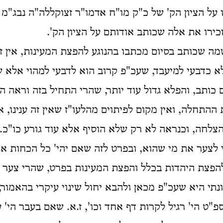
ו על הציון הק' של כ"ק מו"ח אדמו"ר זצוקללה"ה נבג"מ 
יזכירו את אלה שכותב אודותם על הציון הק'.
שמה שכותב בסיום מכתבו בהנוגע להפצת המעינות, אין ז
לא כדבעי למיעבד, שעכ"פ קרוב הוא לדבעי למהוי אלא
כותב, והפלא גדול עוד יותר, שהרי התחיל בזה וראה ה
ההתחלה, ואין מקום לפיתוים מהלעו"ז שאין זה ענינו, א
הצלחה, וכנראה לא רק שלא הוסיף אלא עוד גורע כו"כ.
 לצער את מי שהוא, ובפרט לזה שאם יהי' כל הכחות את
הפצת היהדות בכלל והפצת המעינות בפרט, שהרי צער 
נתי היא שעכ"פ מכאן ולהבא יחול שינוי עיקרי בהאמור,
ט הי' רגיל לקרות דף אחד וכו', ז.א. שאם בעבר הי' ע