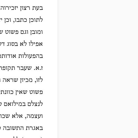
בעת רצון יזכירוה
לתוכן כתבו, וכן 
ומובן וגם פשוט 
אפילו לא בסוג ד
בהפעולות אודותם 
ז.א. שעבר תקופת 
לזו, מכיון שראה 
פשוט שאין כוונתי
לנצלם במילואם ל
ועצמה, אלא שכוו
באגרת התשובה ספ"