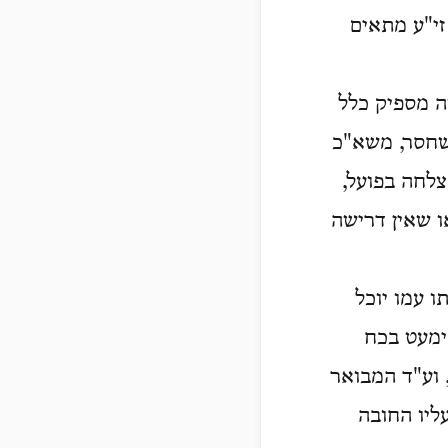
זי"ע מתאים
ה מספיק כלל
 שחסר, משא"כ
צלחה בפועל,
ו שאין דרישה
ו עמו יוכל
ימעט בכח
 וע"ד המבואר
ליו החובה