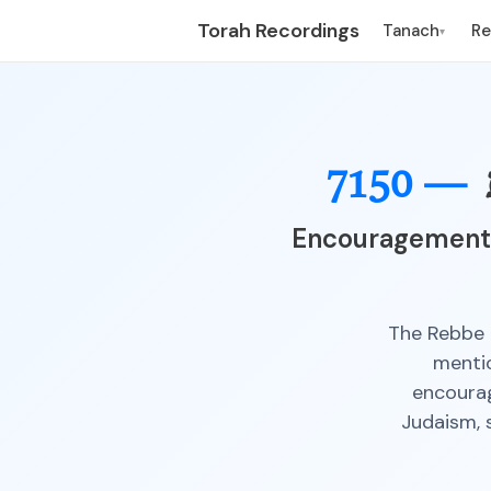
Torah Recordings
Tanach
R
▾
7150 —
Encouragement 
The Rebbe 
mentio
encourag
Judaism, 