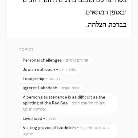
בטח יפרסם תוכנם בחוגים היותר רחבים
ובאופן המתאים.
בברכת הצלחה.
TOPICS
Personal challenges -
אתגרים אישיים
Jewish outreach -
הפצת יהדות
Leadership -
מנהיגות
Iggeret Hakodesh -
אגרת הקדש
A person's sustenance is as difficult as the
splitting of the Red Sea -
מזונותיו של אדם קשים
כקריעת ים סוף
Livelihood -
פרנסה
Visiting graves of tzaddikim -
השתטחות על קברי
צדיקים