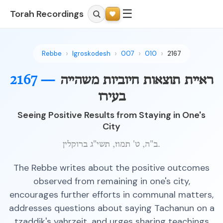
☰
Torah Recordings
Rebbe
Igroskodesh
007
010
2167
ראיית תוצאות חיוביות משהייה
2167 —
בעירו
Seeing Positive Results from Staying in One's
City
ב"ה, ט' תמוז, תשי"ג ברוקלין.
The Rebbe writes about the positive outcomes
observed from remaining in one's city,
encourages further efforts in communal matters,
addresses questions about saying Tachanun on a
tzaddik's yahrzeit, and urges sharing teachings