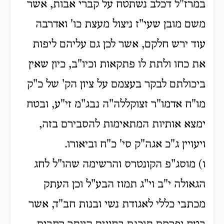
במרז"ל דכלב נשתטח על קברי אבות, אשר
משם מובן שעי"ז ניצול מעצת כו' ואדרבה
עוד ירש חלקם, אשר לכן גם עליהם ליפות
את כחו ולתת לו פתקאות וכיו"ב, כיון שאין
ביכולתם לבקר בעצמם על ציון הק' של כ"ק
מו"ח אדמו"ר זצוקללה"ה נבג"מ זי"ע, ובטח
ימצא אותיות המתאימות להסבירם בזה,
ויעויין ג"כ אגה"ק סי' כ"ח וביאורו.
ו) מוסג"פ הקונטרס והרשימה שהו"ל לחג
הגאולה י"ב וי"ג תמוז הבע"ל וכן העתק
מכתבי כללי לאגודת נשי ובנות חב"ד, אשר