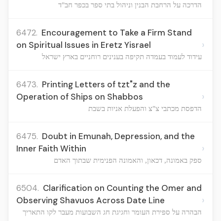
הדרכה על הרחבת הבנין וניהול בתי ספר בכפר חב"ד
6472.
Encouragement to Take a Firm Stand
›
on Spiritual Issues in Eretz Yisrael
עידוד לעמוד בעמדה תקיפה בענינים רוחניים בארץ ישראל
6473.
Printing Letters of tzt"z and the
›
Operation of Ships on Shabbos
הדפסת מכתבי צ"צ והפעלת אניות בשבת
6475.
Doubt in Emunah, Depression, and the
›
Inner Faith Within
ספק באמונה, דכאון, והאמונה הפנימית שבתוך האדם
6504.
Clarification on Counting the Omer and
›
Observing Shavuos Across Date Line
הבהרה על ספירת העומר וחגיגת חג השבועות מעבר לקו התאריך