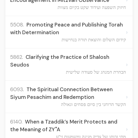
Encouragement in Mitzvah Observance
חיזוק השפעה ועידוד שקט בקיום מצוות
5508.
Promoting Peace and Publishing Torah
›
with Determination
קידום השלום והוצאת תורה בנחישות
5862.
Clarifying the Practice of Shalosh
›
Seudos
הבהרת המנהג של סעודה שלישית
6093.
The Spiritual Connection Between
›
Siyum Pesachim and Redemption
הקשר הרוחני בין סיום פסחים וגאולה
6140.
When a Tzaddik’s Merit Protects and
›
the Meaning of ZY"A
מתי זכותו של צדיק מגינה ומשמעות זי"ע