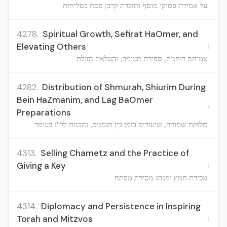
על אמירת פסוקי מוסף והזכרת קרבן פסח בסליחות
4278.
Spiritual Growth, Sefirat HaOmer, and
›
Elevating Others
צמיחה רוחנית, ספירת העומר, והעלאת הזולת
4282.
Distribution of Shmurah, Shiurim During
Bein HaZmanim, and Lag BaOmer
›
Preparations
חלוקת שמורה, שיעורים בזמן בין הזמנים, והכנות לל"ג בעומר
4313.
Selling Chametz and the Practice of
›
Giving a Key
מכירת חמץ ומנהג מסירת מפתח
4314.
Diplomacy and Persistence in Inspiring
›
Torah and Mitzvos