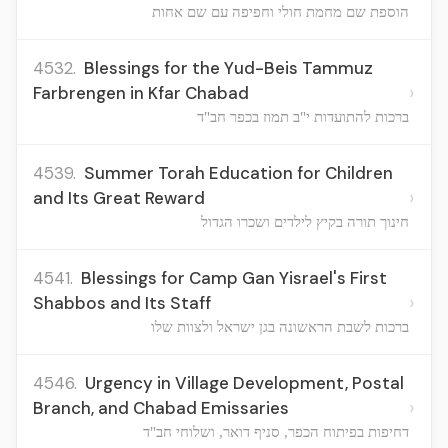
הוספת שם מחמת חולי וחפיפה עם שם אחות
4532.
Blessings for the Yud-Beis Tammuz
›
Farbrengen in Kfar Chabad
ברכות להתועדות י"ב תמוז בכפר חב"ד
4539.
Summer Torah Education for Children
›
and Its Great Reward
חינוך תורה בקיץ לילדים ושכרו הגדול
4541.
Blessings for Camp Gan Yisrael's First
›
Shabbos and Its Staff
ברכות לשבת הראשונה בגן ישראל ולצוות שלו
4546.
Urgency in Village Development, Postal
›
Branch, and Chabad Emissaries
דחיפות בפיתוח הכפר, סניף דואר, ושלוחי חב"ד