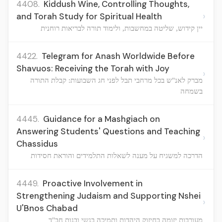
4408.
Kiddush Wine, Controlling Thoughts,
›
and Torah Study for Spiritual Health
יין קידוש, שליטה במחשבות, ולימוד תורה לבריאות רוחנית
4422.
Telegram for Anash Worldwide Before
Shavuos: Receiving the Torah with Joy
›
מברק לאנ"ש בכל מרחבי תבל לפני חג השבועות: קבלת התורה
בשמחה
4445.
Guidance for a Mashgiach on
Answering Students' Questions and Teaching
›
Chassidus
הדרכה למשגיח על מענה לשאלות התלמידים והוראת חסידות
4449.
Proactive Involvement in
Strengthening Judaism and Supporting Nshei
›
U'Bnos Chabad
מעורבות יזומה בחיזוק היהדות ותמיכה בנשי ובנות חב"ד