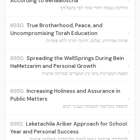
›
According to Behaaloscha
הדלקת נשמת יהודי אחר לפי בהעלותך
6930.
True Brotherhood, Peace, and
›
Uncompromising Torah Education
אחוה אמיתית, שלום, וחינוך תורני ללא פשרות
6950.
Spreading the WellSprings During Bein
›
HaMetzarim and Personal Growth
הפצת המעיינות בימי בין המצרים וצמיחה אישית
6990.
Increasing Holiness and Assurance in
›
Public Matters
הוספה בקדושה והבטחה בעניני רבים
6992.
Leketachila Ariber Approach for School
›
Year and Personal Success
לכתחילה אריבער גישה לשנת הלימודים והצלחה אישית