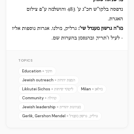
מ. שניאורסאהן
נדפסה בלקו"ש חכ"ג ע' 483 והושלמה ע"פ צילום
האגרת.
מו"ה גרשון מענדל שי':
גרליק, מילנו. אגרות נוספות אליו
- לעיל ו'תריד, ובהנסמן בהערות שם.
TOPICS
Education -
חינוך
Jewish outreach -
הפצת יהדות
Likkutei Sichos -
Milan -
מילאן
ליקוטי שיחות
Community -
קהילה
Jewish leadership -
מנהיגות יהודית
Gerlik, Gershon Mendel -
גרליק, גרשון מענדל