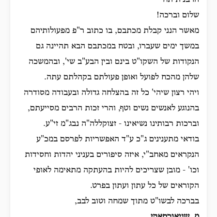
הרבנית תחי'
שלום וברכה!
מאשר הנני קבלת מכתבם, בו כתוב ר"פ מפעולותיהם
במשך ימים שעברו, ובטח במכתבם הבא תהיינה גם
הנקודות של השקו"ט בינם ובין הבע"ב שי', ובהמשכה
שלהן מהכח לפועל ואופן פעולתם בקהלתם עתה.
ויהי רצון שיהי' כל זה בהצלחה גדולה ובעבודה מסודרה
בהנוגע לאנשים נשים וטף, והרי זכות הרבים מסייעתם,
וברכות רבותינו נשיאינו - זצוקללה"ה נבג"מ זי"ע.
בודאי מתענינים ג"כ ע"ד האפשריות לפרסם במכ"ע
הנקראים מאחב"י, איזה סיפורים בעניני יהדות וחסידות
וכו' - מובן שצריכים להיות בהעתקה מתאימה לאופי
הקוראים של כל עתון ועתון בפרט.
בברכה לבשו"ט מתוך שמחה וטוב לבב,