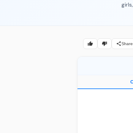
girl
Share
C