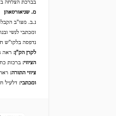
בברכת הצלחה בכ
מ. שניאורסאהן
נ.ב. מצו"ב הקבלה
ומכתבי לנשי ובנו
נדפסה בלקו"ש חט"ז ע' 494 והושלמה עפ"
לקרן הק"ן:
ראה גם
הציווי:
ברכות כח, 
ציווי התורה:
ראה 
ומכתבי:
דלעיל ח'