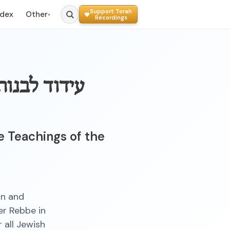
Support Torah
ndex
Other
▾
Recordings
עידוד לבנות
 Teachings of the
on and
er Rebbe in
 all Jewish