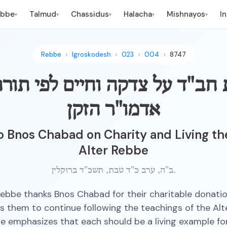
ebbe
Talmud
Chassidus
Halacha
Mishnayos
I
▾
▾
▾
▾
▾
Rebbe
Igroskodesh
023
004
8747
 חב"ד על צדקה וחיים לפי תור
אדמו"ר הזקן
 Bnos Chabad on Charity and Living the
Alter Rebbe
ב"ה, ערב כ"ד טבת, תשכ"ד ברוקלין.
ebbe thanks Bnos Chabad for their charitable donati
 them to continue following the teachings of the Alt
. He emphasizes that each should be a living example for