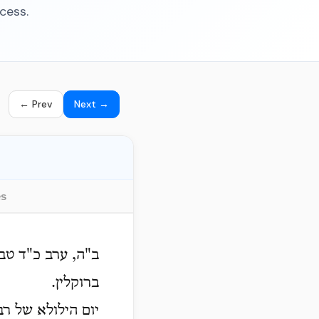
cess.
← Prev
Next →
es
ב"ה, ערב כ"ד טב
ברוקלין.
יום הילולא של רב