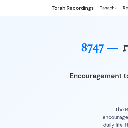
Torah Recordings
Tanach
R
▾
ת
8747 —
Encouragement to
The R
encourages
daily life