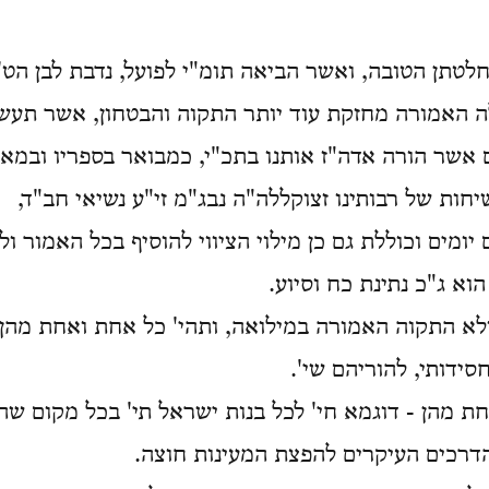
לטתן הטובה, ואשר הביאה תומ"י לפועל, נדבת לבן הט' 
 האמורה מחזקת עוד יותר התקוה והבטחון, אשר תעשי
 אשר הורה אדה"ז אותנו בתכ"י, כמבואר בספריו ובמאמר
ות של רבותינו זצוקללה"ה נבג"מ זי"ע נשיאי חב"ד,
 יומים וכוללת גם כן מילוי הציווי להוסיף בכל האמור ו
הוא ג"כ נתינת כח וסיוע.
ולא התקוה האמורה במילואה, ותהי' כל אחת ואחת מהן
סידותי, להוריהם שי'.
ת מהן - דוגמא חי' לכל בנות ישראל תי' בכל מקום שהן
הדרכים העיקרים להפצת המעינות חוצה.