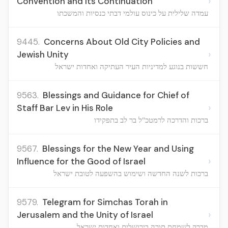
›
Convention and Its Continuation
עמדה שלילית על כינוס עולמי דבתי כנסיות והמשכתו
9445.
Concerns About Old City Policies and
›
Jewish Unity
חששות בנוגע למדיניות העיר העתיקה ואחדות ישראל
9563.
Blessings and Guidance for Chief of
›
Staff Bar Lev in His Role
ברכות והדרכה לרמטכ"ל בר לב בתפקידו
9567.
Blessings for the New Year and Using
›
Influence for the Good of Israel
ברכות לשנה החדשה ושימוש בהשפעה לטובת ישראל
9579.
Telegram for Simchas Torah in
›
Jerusalem and the Unity of Israel
מברק לשמחת תורה בירושלים ואחדות ישראל