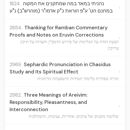
1824.
נהניתי במאד במה שמתקנים את המקוה
›
במחנם הט' ע"פ הוראת כ"ק אדמו"ר (מוהרש"ב) נ"ע
2654.
Thanking for Ramban Commentary
Proofs and Notes on Eruvin Corrections
›
הבעת תודה על הגליונות של פירוש הרמב"ן והערות על תיקון
עירובין
2969.
Sephardic Pronunciation in Chasidus
›
Study and Its Spiritual Effect
הגייה ספרדית בלימוד חסידות והשפעתה הרוחנית
2982.
Three Meanings of Areivim:
Responsibility, Pleasantness, and
›
Interconnection
שלושה מובנים של ערבים: אחריות, נעימות, והשתלבות