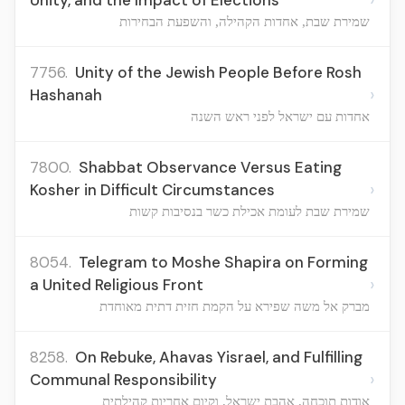
Unity, and the Impact of Elections
שמירת שבת, אחדות הקהילה, והשפעת הבחירות
7756.
Unity of the Jewish People Before Rosh
›
Hashanah
אחדות עם ישראל לפני ראש השנה
7800.
Shabbat Observance Versus Eating
›
Kosher in Difficult Circumstances
שמירת שבת לעומת אכילת כשר בנסיבות קשות
8054.
Telegram to Moshe Shapira on Forming
›
a United Religious Front
מברק אל משה שפירא על הקמת חזית דתית מאוחדת
8258.
On Rebuke, Ahavas Yisrael, and Fulfilling
›
Communal Responsibility
אודות תוכחה, אהבת ישראל, וקיום אחריות קהילתית