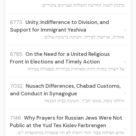
ברכות לשנה החדשה והצלחה בעניינים ציבוריים
6773.
Unity, Indifference to Division, and
›
Support for Immigrant Yeshiva
אחדות, אדישות לפירוד, ותמיכה בישיבת עולים
6785.
On the Need for a United Religious
›
Front in Elections and Timely Action
על הצורך בחזית דתית מאוחדת בבחירות ובפעולה בעיתה
7032.
Nusach Differences, Chabad Customs,
›
and Conduct in Synagogue
חילוקי נוסח, מנהגי חב"ד, והנהגה בבית הכנסת
7146.
Why Prayers for Russian Jews Were Not
Public at the Yud Tes Kislev Farbrengen
›
מדוע תפילות עבור יהודי רוסיה לא היו פומביות בהתוועדות י"ט