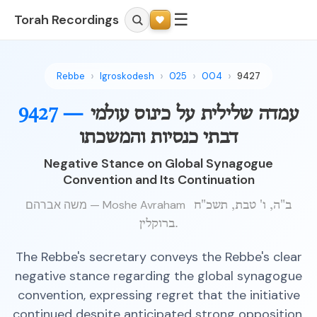
☰
Torah Recordings
Rebbe
Igroskodesh
025
004
9427
9427 —
עמדה שלילית על כינוס עולמי
דבתי כנסיות והמשכתו
Negative Stance on Global Synagogue
Convention and Its Continuation
משה אברהם — Moshe Avraham
ב"ה, ו' טבת, תשכ"ח
ברוקלין.
The Rebbe's secretary conveys the Rebbe's clear
negative stance regarding the global synagogue
convention, expressing regret that the initiative
continued despite anticipated strong opposition.