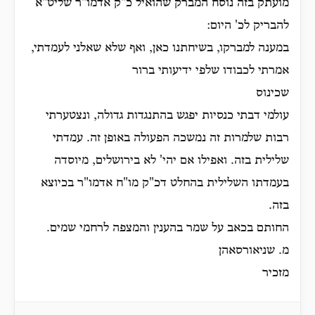
מועתק בזה נוסח המברק שהואיל כ"ק אדמו"ר שליט"א
להבריק לכ' היום:
במענה למברקו, בשיחתנו כאן, ואף שלא שאלני לעמדתי,
אמרתי לכבודו שלפי ידיעותי ברור
שכינוס
עולמי דבתי כנסיות יפגש בהתנגדות גדולה, ונצטערתי
רבות שלמרות זה נמשכה הפעולה באופן זה. עמדתי
שלילית בזה. ואפילו אם יהי' לא בירושלים, מיוסדה
בעמדתו השלילית בהחלט דכ"ק מו"ח אדמו"ר בכיוצא
בזה.
החותם בכאב על שמר בהענין והמצפה לרחמי שמים.
מ. שניאורסאהן
מזכיר