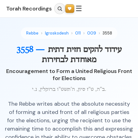
☰
Torah Recordings
Rebbe
Igroskodesh
011
009
3558
3558 —
עידוד להקים חזית דתית
מאוחדת לבחירות
Encouragement to Form a United Religious Front
for Elections
ב"ה, ט"ז סיון, ה'תשט"ו ברוקלין, נ.י.
The Rebbe writes about the absolute necessity
of forming a united front of all religious parties
for the elections, urging the recipient to use the
remaining time to accomplish this and expressing
confidence in their ability to overcome obstacles.