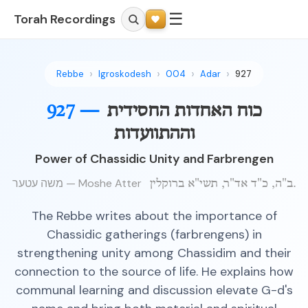
☰
Torah Recordings
Rebbe
Igroskodesh
004
Adar
927
כוח האחדות החסידית
927 —
וההתוועדות
Power of Chassidic Unity and Farbrengen
משה עטער — Moshe Atter
ב"ה, כ"ד אד"ר, תשי"א ברוקלין.
The Rebbe writes about the importance of
Chassidic gatherings (farbrengens) in
strengthening unity among Chassidim and their
connection to the source of life. He explains how
communal learning and discussion elevate G-d's