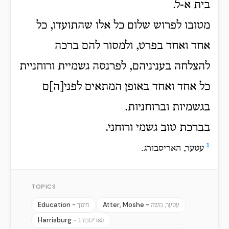
בית א-ל.
מטובו לפרוש שלום כל אלו שהתועדו, כל
אחד ואחד בפרט, ולמסור להם ברכה
להצלחה בעניניהם, לפרנסה גשמיית ורוחניית
כל אחד ואחד באופן המתאים לפני[ה]ם
בגשמיות וברוחניות.
בברכת טוב גשמי ורוחני.
1
עטער, האריסבורג.
TOPICS
Education -
Atter, Moshe -
עטער, משה
חינוך
Harrisburg -
האריסבורג