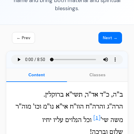
name and bring both material and spiritual
blessings.
← Prev
Next →
Content
Classes
ב"ה, כ"ד אד"ר, תשי"א ברוקלין.
הרה"ג והרה"ח הוו"ח אי"א נו"מ וכו' מוה"ר
[1]
משה שי'
וכל הנלוים עליו יחיו
שלום וברכה!