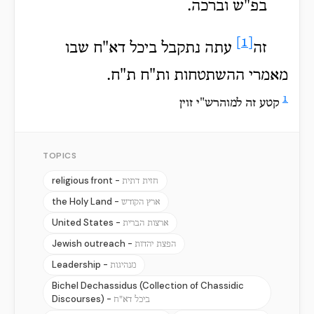
בפ"ש וברכה.
[1]
זה
עתה נתקבל ביכל דא"ח שבו
מאמרי ההשתטחות ות"ח ת"ח.
1
קטע זה למוהרש"י זוין
TOPICS
religious front -
חזית דתית
the Holy Land -
ארץ הקודש
United States -
ארצות הברית
Jewish outreach -
הפצת יהדות
Leadership -
מנהיגות
Bichel Dechassidus (Collection of Chassidic
Discourses) -
ביכל דא"ח