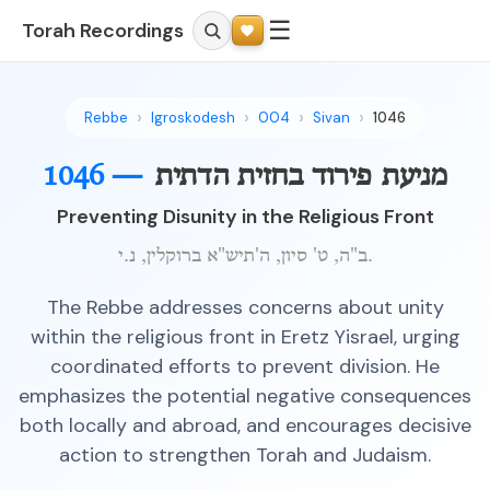
☰
Torah Recordings
Rebbe
Igroskodesh
004
Sivan
1046
מניעת פירוד בחזית הדתית
1046 —
Preventing Disunity in the Religious Front
ב"ה, ט' סיון, ה'תיש"א ברוקלין, נ.י.
The Rebbe addresses concerns about unity
within the religious front in Eretz Yisrael, urging
coordinated efforts to prevent division. He
emphasizes the potential negative consequences
both locally and abroad, and encourages decisive
action to strengthen Torah and Judaism.