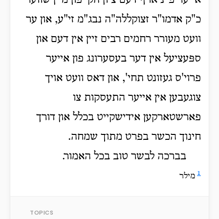
אייער פ"נ אויף דעם ציון הק' פון מיין שווער
כ"ק אדמו"ר זצוקללה"ה נבג"מ זי"ע, און ער
וועט מעורר רחמים רבים זיין אין דעם און
ספּעציעל אין דער בעסערונג פון אייער
פרוי'ס געזונט תחי', און דאס וועט אויך
צוגעבען אין אייער התעסקות צו
פארשטארקען אידישקייט בכלל און דורך
חינוך הכשר בפרט מתוך שמחה.
בברכה לבשר טוב בכל האמור.
1
מילר
TOPICS