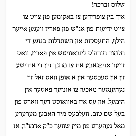
שלום וברכה!
איך בין צופרידען צו באקומען פון צייט צו
צייט ידיעות פון אנ"ש פון פאריז וועגען אייער
הילף, התעסקות און השתדלות בנוגע די
תלמוד תורה'ס ליובאוויטש אין פאריז, וואס
זייער אויפגאבע איז צו מחנך זיין די אידישע
זין און טעכטער אין א אופן וואס זאל זיי
נעהענטער מאכען צו אונזער פאטער אין
הימעל. און עס איז באוואוסט דער ווארט פון
בעל שם טוב, וועלכעס מיר האבען מערערע
מאל געהערט פון מיין שווער כ"ק אדמו"ר, אז