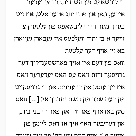
די ליבשאפט פון השם יתברך צו יעדער
אידען, מאן און פרוי יונג אדער אלט, איז ניט
בערך מער ווי די ליבשאפט פון עלטערן צו
זייער א בן יחיד וועלכעס איז געבארן געווארן
בא זיי אויף דער עלטער.
וואס פון דעם איז אויך פארשטענדליך דער
גרויסער זכות וואס עס האט יעדערער וואס
איז זיך עוסק אין די ענינים, און די גרויסקייט
פון דעם שכר פון השם יתברך אין [...] וואס
מען באדארף פאר זיך און פאר די בני בית,
און דעריבער האף איך אז דאס ליינען פון