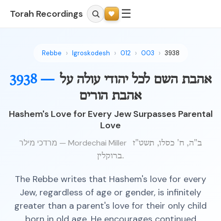
☰
Torah Recordings
Rebbe
Igroskodesh
012
003
3938
אהבת השם לכל יהודי עולה על
3938 —
אהבת הורים
Hashem's Love for Every Jew Surpasses Parental
Love
מרדכי מילר — Mordechai Miller
ב"ה, ח' כסלו, תשט"ז
ברוקלין.
The Rebbe writes that Hashem's love for every
Jew, regardless of age or gender, is infinitely
greater than a parent's love for their only child
born in old age. He encourages continued