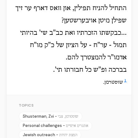
התחיל להניח תפילין, און וואס דארף ער זיך
שפילן מיטן אויבערשטען?
...כבקשתו הזכרתיו ואת כב"ב שי' בהיותי
תמול - ער"ח - על הציון של כ"ק מו"ח
אדמו"ר להמצטרך להם.
בברכה ופ"ש כל חבורתו תי'.
1
שוסטרמן.
TOPICS
Shusterman, Zvi -
שוסטרמן, צבי
Personal challenges -
אתגרים אישיים
Jewish outreach -
הפצת יהדות