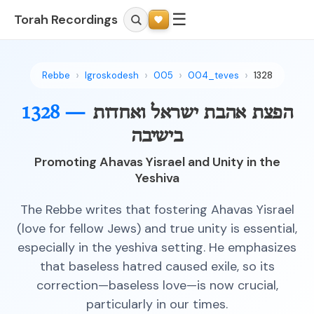
☰
Torah Recordings
Rebbe
Igroskodesh
005
004_teves
1328
הפצת אהבת ישראל ואחדות
1328 —
בישיבה
Promoting Ahavas Yisrael and Unity in the
Yeshiva
The Rebbe writes that fostering Ahavas Yisrael
(love for fellow Jews) and true unity is essential,
especially in the yeshiva setting. He emphasizes
that baseless hatred caused exile, so its
correction—baseless love—is now crucial,
particularly in our times.