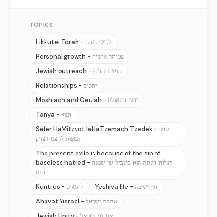
TOPICS
Likkutei Torah -
לקוטי תורה
Personal growth -
צמיחה אישית
Jewish outreach -
הפצת יהדות
Relationships -
יחסים
Moshiach and Geulah -
משיח וגאולה
Tanya -
תניא
Sefer HaMitzvot leHaTzemach Tzedek -
ספר
המצות להצמח צדק
The present exile is because of the sin of
baseless hatred -
הגלות דעתה הוא בשביל עון שנאת
חנם
Kuntres -
Yeshiva life -
חיי ישיבה
קונטרס
Ahavat Yisrael -
אהבת ישראל
Jewish Unity -
אחדות ישראל