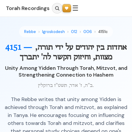
☰
Torah Recordings
Rebbe
Igroskodesh
012
006
4151c
אחדות בין יהודים על ידי תורה,
4151 —
מצוות, וחיזוק הקשר לה' יתברך
Unity Among Yidden Through Torah, Mitzvot, and
Strengthening Connection to Hashem
ב"ה, ז' אדר, תשט"ז ברוקלין.
The Rebbe writes that unity among Yidden is
achieved through Torah and mitzvot, as explained
in Tanya. He encourages focusing on influencing
others towards Torah and mitzvot, and clarifies
that personal study choices depend on one's