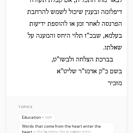
לבאר מהו התכלית, אם קבלת תעודה
דיפלומה ובענין שיכול לשמש להרחבת
הפרנסה לאחר זמן או להוספת ידיעות
בעלמא, שבכ"ז תלוי היחס והמענה על
שאלתו.
בברכת הצלחה ולבשו"ט,
בשם כ"ק אדמו"ר שליט"א
מזכיר
TOPICS
Education -
חינוך
Words that come from the heart enter the
heart -
דברים היוצאים מן הלב נכנסים אל הלב