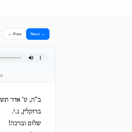
← Prev
Next →
es
ב"ה, ט' אדר תשי
ברוקלין, נ.י.
שלום וברכה!