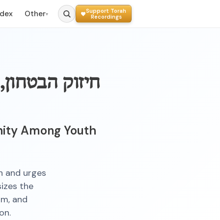
Support Torah
ndex
Other
▾
Recordings
חיזוק הבטחון,
nity Among Youth
h and urges
izes the
im, and
on.