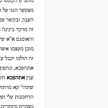
מוסג"פ הקונטרס 
מצטער הנני על ה
העבר, ובקשר עם 
זה מרקד בינינו!
והאומנם א"א שיה
מובן מעצמו אשר 
זה הולמו יקבל ע
אתהפכא, ונהפוך 
ענין
אתהפכא
חשו
שתהי' קא מרתחא ל
הרחמנות עלי ועל
גשמיים ורוחניים.