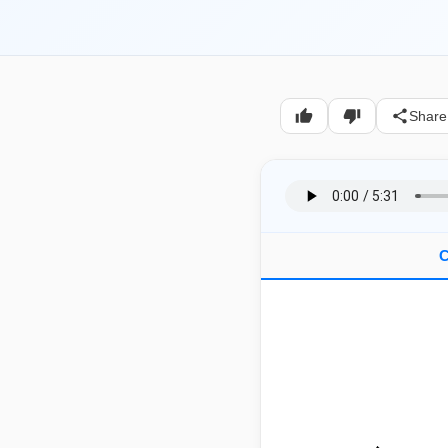
Share
C