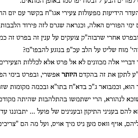
לפורים הבע"ל ובטח יפרסמו באופן המתאים.
עדר הידיעות מפעולות צעירי אגו"ח בקשר עם יום הה
ימי הפורים האלה, וכנראה שגרם לזה פירוד הלבבות ..
 ובפרט אחרי שרבוה"ק צועקים על ענין זה בפרט זה כמ
י' מוח שליט על הלב עכ"פ בנוגע להבפו"מ?
דבריי אלה מכוונים לא אל פרט אלא לכללות הצעירים 
"ע לתקן את זה בהקדם
היותר
אפשרי, ובפרט בימי הפור
הוא, וכמבואר ג"כ בדא"ח בתו"א ובכמה מקומות שזה
כא לנהורא, הרי ישתמשו בהתלהבות שהיתה מקודם ב
הם בעניני התיקון ובענינים של פועל ... יתבוננו עד
יהם, אויף וואס מען ניט מיך אויס, ועל מה הם "צריכ