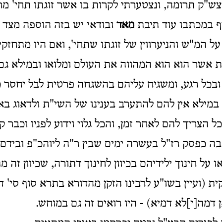
ש"ק תרומה, ונצטערתי לקרות בו אשר זוגתו תחי' מ
יף במכתבו עוד תיבת
מאד
ובודאי יש בזה הוספה מצד
על המ"ש והניערווין של זוגתו שתחי', ואם היו מתחזק
 אשר הוא הוא המהווה את העולם ומלואו ובמילא גם
 ובכל רגע, ומשגיח עליהם בהשגחה פרטית לבל יחסר 
, במילא אין להם להתערב בענינו של השי"ת ולדאוג באי
 הצריך להם לאחר זמן, והכל גלוי וידוע לפניו וכבר 
ה כפסק רז"ל בעשרה ימים שבין ר"ה ליוהכ"פ ובידם ע
 על חינוך ילידיהם בכיוון לחינוך דתורה, שכיוון זה 
 (ועיין בשו"ע לרבינו הזקן מהדורא בתרא סוף סי' ד' 
דמה[י]לא דמיא) - היו רואים זה גם במוחש.