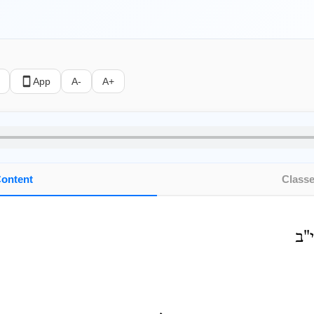
App
A-
A+
ontent
Class
"ב