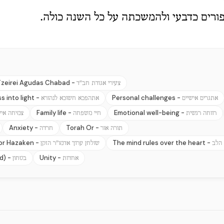
רים כדבעי ולהמשכתה על כל השנה כולה.
zeirei Agudas Chabad -
צעירי אגודת חב"ד
 into light -
Personal challenges -
אתגרים אישיים
אתהפכא חשוכא לנהורא
Family life -
Emotional well-being -
רווחה רגשית
חיי משפחה
צמיחה אי
Anxiety -
Torah Or -
תורה אור
חרדה
or Hazaken -
The mind rules over the heart -
 הלב
שולחן ערוך אדמו"ר הזקן
d) -
Unity -
אחדות
בטחון