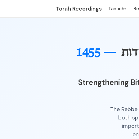
Torah Recordings
Tanach
R
▾
דות
1455 —
Strengthening B
The Rebbe 
both sp
import
en