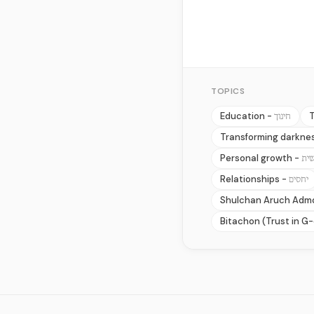
TOPICS
Education -
T
חינוך
Transforming darkness
Personal growth -
שית
Relationships -
יחסים
Shulchan Aruch Adm
Bitachon (Trust in G-