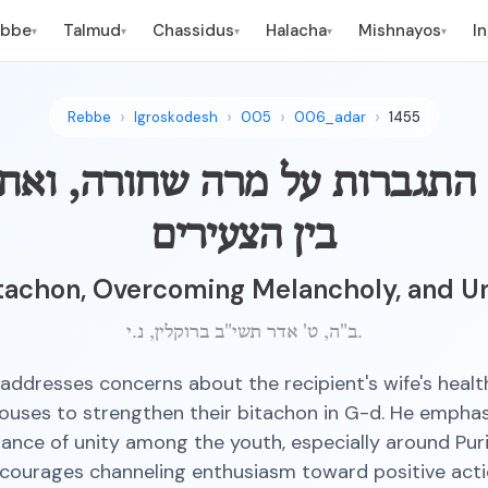
ebbe
Talmud
Chassidus
Halacha
Mishnayos
I
▾
▾
▾
▾
▾
Rebbe
Igroskodesh
005
006_adar
1455
 התגברות על מרה שחורה, ואח
בין הצעירים
itachon, Overcoming Melancholy, and U
ב"ה, ט' אדר תשי"ב ברוקלין, נ.י.
addresses concerns about the recipient's wife's healt
ouses to strengthen their bitachon in G-d. He emphas
ance of unity among the youth, especially around Pur
courages channeling enthusiasm toward positive acti