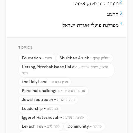
2
מורנו הרב יצחק אייזיק
3
הרצוג
4
מפרלגת פועלי אגודת ישראל
TOPICS
Education -
Shulchan Aruch -
שולחן ערוך
חינוך
Herzog, Yitzchak Isaac HaLevi -
הרצוג, יצחק אייזיק
הלוי
the Holy Land -
ארץ הקודש
Personal challenges -
אתגרים אישיים
Jewish outreach -
הפצת יהדות
Leadership -
מנהיגות
Iggeret Hateshuvah -
אגרת התשובה
Lekach Tov -
Community -
קהילה
לקח טוב