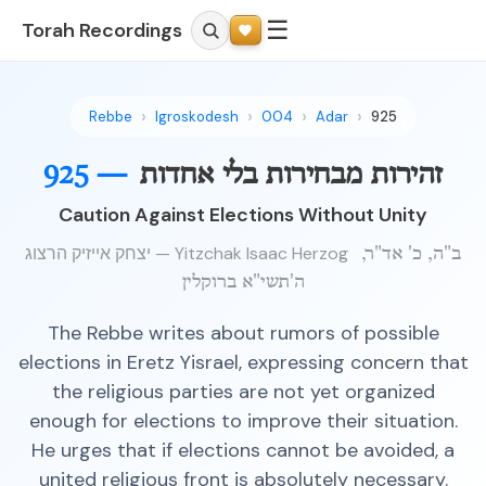
☰
Torah Recordings
Rebbe
Igroskodesh
004
Adar
925
זהירות מבחירות בלי אחדות
925 —
Caution Against Elections Without Unity
יצחק אייזיק הרצוג — Yitzchak Isaac Herzog
ב"ה, כ' אד"ר,
ה'תשי"א ברוקלין
The Rebbe writes about rumors of possible
elections in Eretz Yisrael, expressing concern that
the religious parties are not yet organized
enough for elections to improve their situation.
He urges that if elections cannot be avoided, a
united religious front is absolutely necessary.