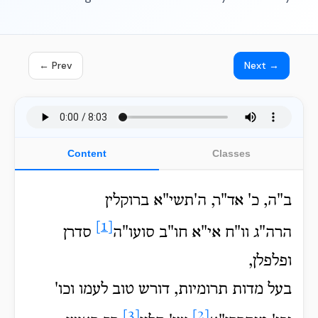
← Prev
Next →
Content
Classes
ב"ה, כ' אד"ר, ה'תשי"א ברוקלין
[1]
הרה"ג וו"ח אי"א חו"ב סועו"ה
סדרן
ופלפלן,
בעל מדות תרומיות, דורש טוב לעמו וכו'
[3]
[2]