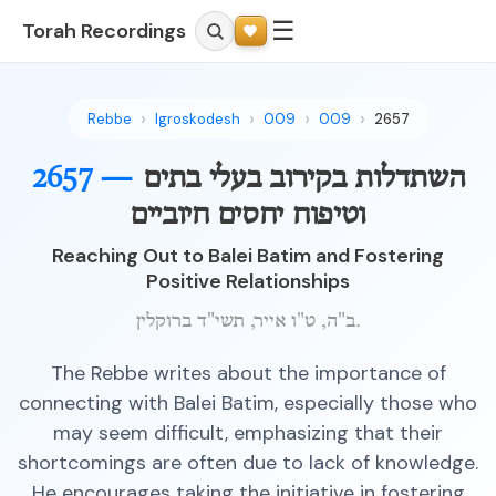
☰
Torah Recordings
Rebbe
Igroskodesh
009
009
2657
השתדלות בקירוב בעלי בתים
2657 —
וטיפוח יחסים חיוביים
Reaching Out to Balei Batim and Fostering
Positive Relationships
ב"ה, ט"ו אייר, תשי"ד ברוקלין.
The Rebbe writes about the importance of
connecting with Balei Batim, especially those who
may seem difficult, emphasizing that their
shortcomings are often due to lack of knowledge.
He encourages taking the initiative in fostering