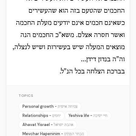
החכמים שהטעם בזה הוא שהעשירים
כשאינם חכמים אינם יודעים מעלת החכמה
ואשר חסרה אצלם. משא"כ החכמים הנה
מוצאים המעלה שיש בעשירות ושיש לנצלה,
וה"ה בנדון דידן...
בברכת הצלחה בכל הנ"ל.
TOPICS
Personal growth -
צמיחה אישית
Relationships -
Yeshiva life -
חיי ישיבה
יחסים
Ahavat Yisrael -
אהבת ישראל
Mevchar Hapeninim -
מבחר הפנינים