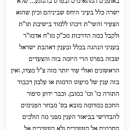
באופנים המתאימים ובפרט בהנוגע... שלא
ישרה כלל בעיני היחס שביניהם וכיון שהוא
הצעיר והשי"ת זיכהו ללמוד בישיבת תו"ת
ולקבל כמה הדרכות מכ"ק מו"ח אדמו"ר
בעניני הנהגה בכלל ובענין דאהבת ישראל
שבזה בפרט הרי היזמה בזה והצעדים
הראשונים ואולי עוד יותר מזה צ"ל מצדו, ואין
בזה ענין של מיעוט הדמות או עלבון דכבוד
התורה כו' וכו' כמובן. וכבר ידוע סיפור
החכם כמדומה מובא בס' מבחר הפנימים
להבדרשי בביאור הענין מפני מה הולכים
החכמים אל העשירים ולא העשירים אל