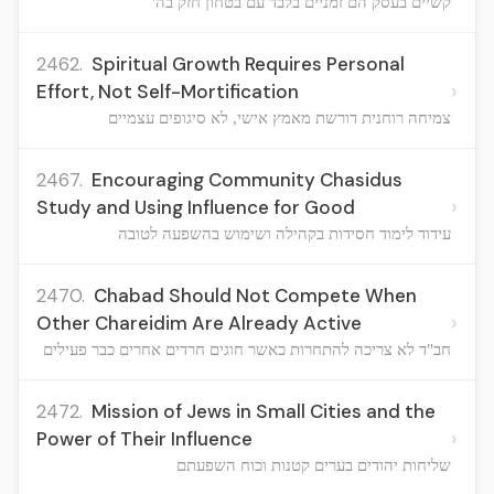
קשיים בעסק הם זמניים בלבד עם בטחון חזק בה'
2462.
Spiritual Growth Requires Personal
›
Effort, Not Self-Mortification
צמיחה רוחנית דורשת מאמץ אישי, לא סיגופים עצמיים
2467.
Encouraging Community Chasidus
›
Study and Using Influence for Good
עידוד לימוד חסידות בקהילה ושימוש בהשפעה לטובה
2470.
Chabad Should Not Compete When
›
Other Chareidim Are Already Active
חב"ד לא צריכה להתחרות כאשר חוגים חרדים אחרים כבר פעילים
2472.
Mission of Jews in Small Cities and the
›
Power of Their Influence
שליחות יהודים בערים קטנות וכוח השפעתם