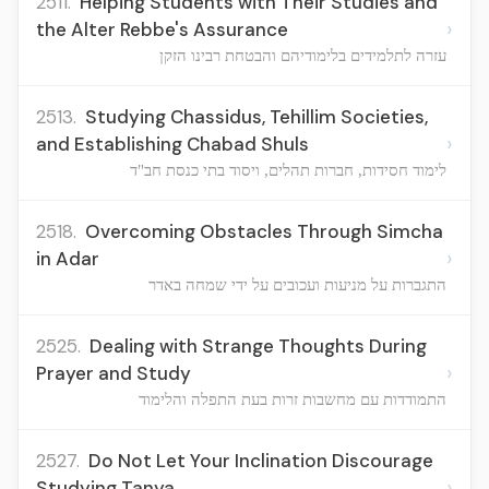
2511.
Helping Students with Their Studies and
›
the Alter Rebbe's Assurance
עזרה לתלמידים בלימודיהם והבטחת רבינו הזקן
2513.
Studying Chassidus, Tehillim Societies,
›
and Establishing Chabad Shuls
לימוד חסידות, חברות תהלים, ויסוד בתי כנסת חב"ד
2518.
Overcoming Obstacles Through Simcha
›
in Adar
התגברות על מניעות ועכובים על ידי שמחה באדר
2525.
Dealing with Strange Thoughts During
›
Prayer and Study
התמודדות עם מחשבות זרות בעת התפלה והלימוד
2527.
Do Not Let Your Inclination Discourage
›
Studying Tanya