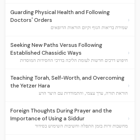
Guarding Physical Health and Following
›
Doctors' Orders
שמירת בריאות הגוף וקיום הוראות הרופאים
Seeking New Paths Versus Following
›
Established Chassidic Ways
חיפוש דרכים חדשות לעומת הליכה בדרכי החסידות המוסדות
Teaching Torah, Self-Worth, and Overcoming
›
the Yetzer Hara
הוראת תורה, ערך עצמי, והתמודדות עם היצר הרע
Foreign Thoughts During Prayer and the
›
Importance of Using a Siddur
מחשבות זרות בזמן התפלה וחשיבות השימוש בסידור