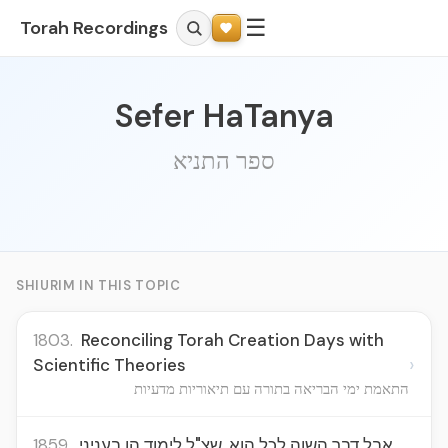
☰
Torah Recordings
Sefer HaTanya
ספר התניא
SHIURIM IN THIS TOPIC
1803.
Reconciling Torah Creation Days with
›
Scientific Theories
התאמת ימי הבריאה בתורה עם תיאוריות מדעיות
1859.
אבל דבר השוה לכל הוא, שצ"ל לימוד הן בעניני