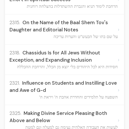
הרחבת לימוד תניא והגברת ההשתדלות בהצלחה רוחנית
2315.
On the Name of the Baal Shem Tov's
›
Daughter and Editorial Notes
על שם בתו של הבעש"ט והערות עריכה
2318.
Chassidus Is for All Jews Without
›
Exception, and Expanding Inclusion
חסידות היא לכל היהודים בלי יוצא מן הכלל, והרחבת ההכללה
2321.
Influence on Students and Instilling Love
›
and Awe of G-d
השפעה על תלמידים והחדרת אהבת ה' ויראת ה'
2325.
Making Divine Service Pleasing Both
›
Above and Below
לעשות את העבודה האלהית נעימה גם למעלה וגם למטה