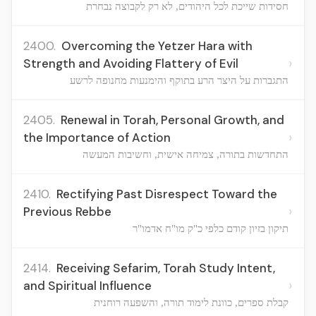
חסידות שייכת לכל היהודים, לא רק לקבוצה נבחרת
2400.
Overcoming the Yetzer Hara with
›
Strength and Avoiding Flattery of Evil
התגברות על היצר הרע בתוקף והימנעות מחנופה לרשע
2405.
Renewal in Torah, Personal Growth, and
›
the Importance of Action
התחדשות בתורה, צמיחה אישית, וחשיבות המעשה
2410.
Rectifying Past Disrespect Toward the
›
Previous Rebbe
תיקון בזיון קודם כלפי כ"ק מו"ח אדמו"ר
2414.
Receiving Sefarim, Torah Study Intent,
›
and Spiritual Influence
קבלת ספרים, כוונת לימוד תורה, והשפעה רוחנית