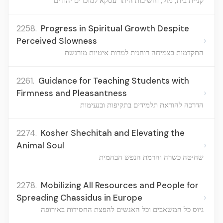
קניית בית, מזל, וחשיבות היתר עסקא למוכרים יהודים
2258.
Progress in Spiritual Growth Despite
›
Perceived Slowness
התקדמות בצמיחה רוחנית למרות איטיות מורגשת
2261.
Guidance for Teaching Students with
›
Firmness and Pleasantness
הדרכה להוראת תלמידים בתקיפות ובנעימות
2274.
Kosher Shechitah and Elevating the
›
Animal Soul
שחיטה כשרה והרמת הנפש הבהמית
2278.
Mobilizing All Resources and People for
›
Spreading Chassidus in Europe
גיוס כל המשאבים וכל האנשים להפצת החסידות באירופה