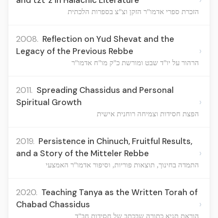
and tzt"z in Halachic Literature
הזכרת ספרי אדמו"ר הזקן וצ"צ בספרות הלכתית
2008.
Reflection on Yud Shevat and the
›
Legacy of the Previous Rebbe
הרהור על יו"ד שבט ומורשת כ"ק מו"ח אדמו"ר
2011.
Spreading Chassidus and Personal
›
Spiritual Growth
הפצת חסידות וצמיחה רוחנית אישית
2019.
Persistence in Chinuch, Fruitful Results,
›
and a Story of the Mitteler Rebbe
התמדה בחינוך, תוצאות פוריות, וסיפור אדמו"ר האמצעי
2020.
Teaching Tanya as the Written Torah of
›
Chabad Chassidus
הוראת תניא כתורה שבכתב של חסידות חב"ד