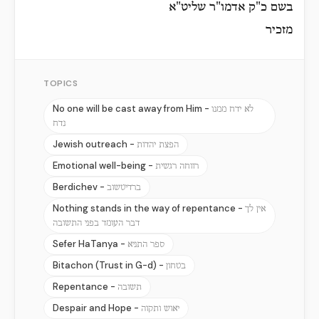
בשם כ"ק אדמו"ר שליט"א
מזכיר
TOPICS
No one will be cast away from Him -
לא ידח ממנו
נדח
Jewish outreach -
הפצת יהדות
Emotional well-being -
רווחה רגשית
Berdichev -
ברדיטשוב
Nothing stands in the way of repentance -
אין לך
דבר העומד בפני התשובה
Sefer HaTanya -
ספר התניא
Bitachon (Trust in G-d) -
בטחון
Repentance -
תשובה
Despair and Hope -
יאוש ותקוה