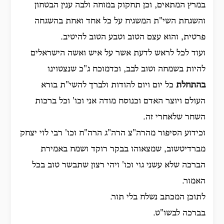
במרץ המתאים, וכן תחקוק במוחה ולבה ענין הבטחון
והשגחת השי"ת המשגיח על כל אחד ואחת בהשגחה
פרטית, והוא עצם הטוב וטבע הטוב להיטיב.
ועוד לכל לראש לדעת אשר על איש ואשה הישראלים
להיות בשמחה וטוב לבב, וכדמוכח ג"כ שנצטוינו
בהתחלת
כל יום ויום להודות ולברך להשי"ת בורא
העולם ויוצר האדם וכנוסח מודה אני וכו' וכל ברכות
השחר שלאחרי זה.
וכידוע הסיפור מהרה"צ הרה"ג הרה"ח וכו' רבי לוי יצחק
מברדיטשוב, שמצאוהו בבקר רוקד ושמח באמירת
הברכה שלא עשני גוי וכו' ויהי רצון שתבשר טוב בכל
האמור.
לתוכן המכתב נשלח בלי תור.
בברכה לבשו"ט.