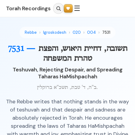
☰
Torah Recordings
Rebbe
Igroskodesh
020
004
7531
תשובה, דחיית היאוש, והפצת
7531 —
טהרת המשפחה
Teshuvah, Rejecting Despair, and Spreading
Taharas HaMishpachah
ב"ה, ד' טבת, תשכ"א ברוקלין.
The Rebbe writes that nothing stands in the way
of teshuvah and that despair and sadness are
absolutely rejected in Torah. He encourages
spreading the laws of Taharas HaMishpachah
with warmth and joy, emphasizing trust in Divine