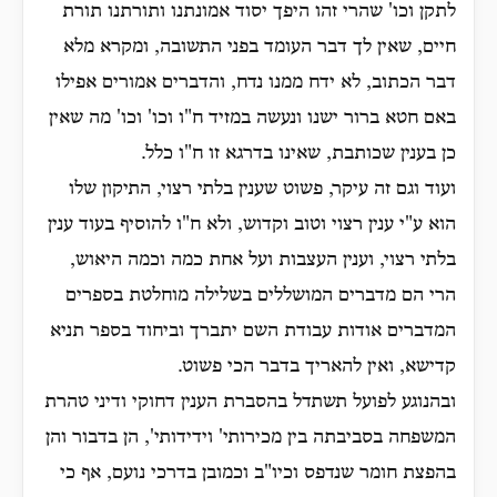
לתקן וכו' שהרי זהו היפך יסוד אמונתנו ותורתנו תורת
חיים, שאין לך דבר העומד בפני התשובה, ומקרא מלא
דבר הכתוב, לא ידח ממנו נדח, והדברים אמורים אפילו
באם חטא ברור ישנו ונעשה במזיד ח"ו וכו' וכו' מה שאין
כן בענין שכותבת, שאינו בדרגא זו ח"ו כלל.
ועוד וגם זה עיקר, פשוט שענין בלתי רצוי, התיקון שלו
הוא ע"י ענין רצוי וטוב וקדוש, ולא ח"ו להוסיף בעוד ענין
בלתי רצוי, וענין העצבות ועל אחת כמה וכמה היאוש,
הרי הם מדברים המושללים בשלילה מוחלטת בספרים
המדברים אודות עבודת השם יתברך וביחוד בספר תניא
קדישא, ואין להאריך בדבר הכי פשוט.
ובהנוגע לפועל תשתדל בהסברת הענין דחוקי ודיני טהרת
המשפחה בסביבתה בין מכירותי' וידידותי', הן בדבור והן
בהפצת חומר שנדפס וכיו"ב וכמובן בדרכי נועם, אף כי