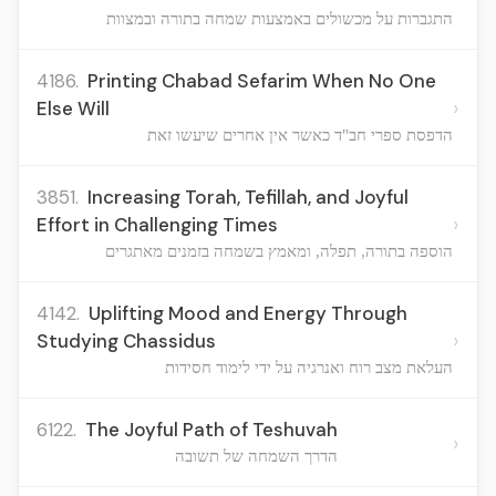
התגברות על מכשולים באמצעות שמחה בתורה ובמצוות
4186.
Printing Chabad Sefarim When No One
›
Else Will
הדפסת ספרי חב"ד כאשר אין אחרים שיעשו זאת
3851.
Increasing Torah, Tefillah, and Joyful
›
Effort in Challenging Times
הוספה בתורה, תפלה, ומאמץ בשמחה בזמנים מאתגרים
4142.
Uplifting Mood and Energy Through
›
Studying Chassidus
העלאת מצב רוח ואנרגיה על ידי לימוד חסידות
6122.
The Joyful Path of Teshuvah
›
הדרך השמחה של תשובה