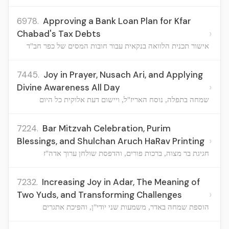
6978.
Approving a Bank Loan Plan for Kfar
›
Chabad's Tax Debts
אישור תכנית הלוואה בנקאית עבור חובות המסים של כפר חב"ד
7445.
Joy in Prayer, Nusach Ari, and Applying
›
Divine Awareness All Day
שמחה בתפלה, נוסח האריז"ל, ויישום דעת אלוקית כל היום
7224.
Bar Mitzvah Celebration, Purim
›
Blessings, and Shulchan Aruch HaRav Printing
חגיגת בר מצוה, ברכות פורים, והדפסת שולחן ערוך אדה"ז
7232.
Increasing Joy in Adar, The Meaning of
›
Two Yuds, and Transforming Challenges
הוספת שמחה באדר, משמעות שני יודי"ן, והפיכת אתגרים