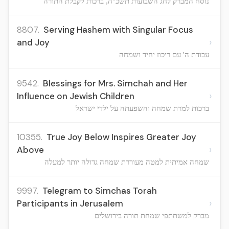
נוסח המברק לחג השבועות תשכ"ה, ברכות לקבלת התורה
8807.
Serving Hashem with Singular Focus
›
and Joy
עבודת ה' עם ריכוז יחיד ושמחה
9542.
Blessings for Mrs. Simchah and Her
›
Influence on Jewish Children
ברכות למרת שמחה והשפעתה על ילדי ישראל
10355.
True Joy Below Inspires Greater Joy
›
Above
שמחה אמיתית למטה מעוררת שמחה גדולה יותר למעלה
9997.
Telegram to Simchas Torah
›
Participants in Jerusalem
מברק למשתתפי שמחת תורה בירושלים