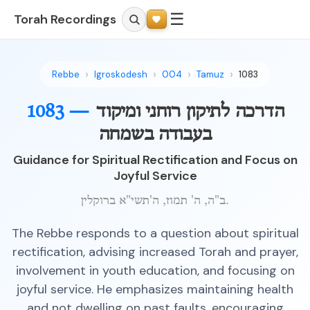
☰
Torah Recordings
Rebbe
Igroskodesh
004
Tamuz
1083
הדרכה לתיקון רוחני ומיקוד
1083 —
בעבודה בשמחה
Guidance for Spiritual Rectification and Focus on
Joyful Service
ב"ה, ה' תמוז, ה'תשי"א ברוקלין.
The Rebbe responds to a question about spiritual
rectification, advising increased Torah and prayer,
involvement in youth education, and focusing on
joyful service. He emphasizes maintaining health
and not dwelling on past faults, encouraging