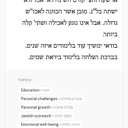
או שעה וחצי קודם השינה לא יאכל ולא
ישתה בל"נ. מובן אשר הכוונה לאכו"ש
גדולה. אבל אינו נוגע לאכילה ושתי' קלה
ביותר.
בודאי ימשיך עוד בלימודים איזה שנים.
בברכת הצלחה בלימוד ביראת שמים.
TOPICS
Education -
חינוך
Personal challenges -
אתגרים אישיים
Personal growth -
צמיחה אישית
Jewish outreach -
הפצת יהדות
Emotional well-being -
רווחה רגשית