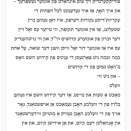
צוריקקערנדיק זיך צום אינהאַלט פון אונזער געשפּרעך –
און איך האָף, אַז איר געדענקט לכל הפחות די
עקריות'דיקע נקודות דערפון, איז דאַן געווען מיין
שטעלונג, אַז אין אונזער תקופה, ווי טייער עס זאָל זיין
דער זכרון פון אונזערע קדושים הי"ד, און ווי נויטווענדיק
עס איז אַז אונזער דור זאָל וויסן וועגן דער שואה, על אחת
כמה וכמה ניט פאַרגעסן די ענינים פון קידוש השם וואָס
מ'האָט געזען פון די קדושים
– און ניט ווי
וועלט
מאַכט אַ טעות און מיינט, אַז דער קידוש השם איז געווען
בלויז פון די וועלכע האָבן געמאַכט אַן אויפשטאַנד, נאָר
אויך פון די וועלכע האָבן געוויזן אַ מוטיקן ווידערשטאַנד
אין אָנהאַלטן דעם קיום, און אַן אידישן קיום, און אין