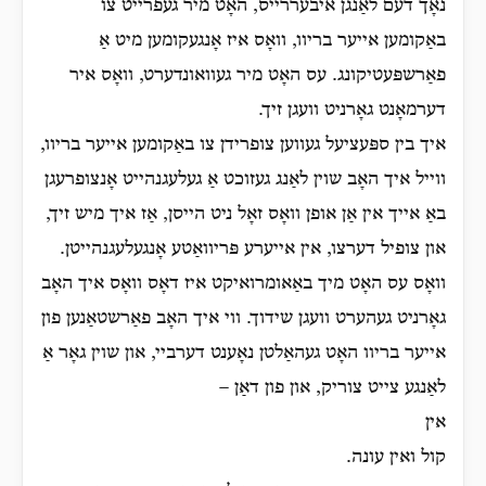
נאָך דעם לאַנגן איבעררייס, האָט מיר געפרייט צו
באַקומען אייער בריוו, וואָס איז אָנגעקומען מיט אַ
פאַרשפּעטיקונג. עס האָט מיר געוואונדערט, וואָס איר
דערמאָנט גאָרניט וועגן זיך.
איך בין ספּעציעל געווען צופרידן צו באַקומען אייער בריוו,
ווייל איך האָב שוין לאַנג געזוכט אַ געלעגנהייט אָנצופרעגן
באַ אייך אין אַן אופן וואָס זאָל ניט הייסן, אַז איך מיש זיך,
און צופיל דערצו, אין אייערע פּריוואַטע אָנגעלעגנהייטן.
וואָס עס האָט מיך באַאומרואיקט איז דאָס וואָס איך האָב
גאָרניט געהערט וועגן שידוך. ווי איך האָב פאַרשטאַנען פון
אייער בריוו האָט געהאַלטן נאָענט דערביי, און שוין גאָר אַ
לאַנגע צייט צוריק, און פון דאַן –
אין
קול ואין עונה.