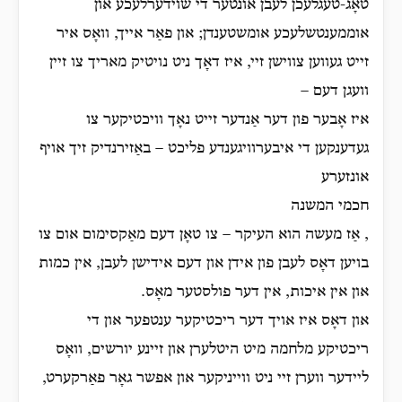
טאָג-טעגלעכן לעבן אונטער די שוידערלעכע און
אוממענטשלעכע אומשטענדן; און פאַר אייך, וואָס איר
זייט געווען צווישן זיי, איז דאָך ניט נויטיק מאריך צו זיין
וועגן דעם –
איז אָבער פון דער אַנדער זייט נאָך וויכטיקער צו
געדענקען די איבערוויגענדע פליכט – באַזירנדיק זיך אויף
אונזערע
חכמי המשנה
, אַז מעשה הוא העיקר – צו טאָן דעם מאַקסימום אום צו
בויען דאָס לעבן פון אידן און דעם אידישן לעבן, אין כמות
און אין איכות, אין דער פולסטער מאָס.
און דאָס איז אויך דער ריכטיקער ענטפער און די
ריכטיקע מלחמה מיט היטלערן און זיינע יורשים, וואָס
ליידער ווערן זיי ניט ווייניקער און אפשר גאָר פאַרקערט,