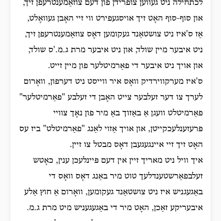
לכתחילה ניט געווען צופרידן פון דעם צוזאַמענטרעפן זיך,
און סוף-סוף האָט זיך אויסגעפירט ווי זיי האָבן געוואָלט,
אַז ס'איז ניט צושטאַנד געקומען דאָס צוזאַמענטרעפן זיך,
ניט איבער מיין שולד, און ניט איבער מרת ג.מ.'ס שולד,
און אויך ניט איבער די פאַרמיטלער פון מיין זייט.
ס'איז מערקווירדיק וואָס איר ווייסט ניט דערפון, וואָרום
לערך צו דער זעלבער צייט האָבן די זעלבע "פאַרמיטלער"
פאַרמיטלט וועגן אַ באַזוך באַ מיר פון נאָך צוויי
פּרעזענלעכקייטן, און אויך אַזוי לאַנג "פאַרמיטלט" ביז עס
האָט זיך זיי איינגעגעבן דאָס מבטל צו זיין.
איך וויל ניט מאריך זיין אין דעם פּיינלעכן ענין, כאָטש
זעלבפאַרשטענדלעך טוט מיר באַנג דאָס וואָס די
באַגעגניש איז ניט צושטאַנד געקומען, וואָרום אַ חוץ אַלע
איבעריקע זאַכן, האָט מיר די באַגעגעניש מיט מרת ג.מ.