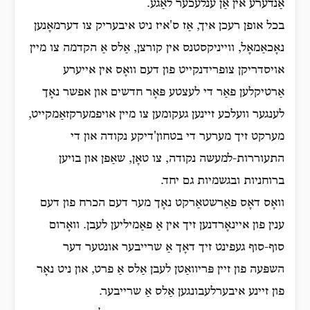
אַנדערע אין אַן ענלעכער לאַגע.
בכל אופן רעכן איך, אַז ס'איז ניט איבעריק צו דערמאָנען
נאָכאַמאָל, ווייניקסטנס אין קורצן, אַלס אַ הקדמה צו מיין
אויסדריקן צופרידנקייט פון דעם וואָס אין אייערע
אַרטיקלען פאַר די לעצטע פּאָר חדשים און אפשר נאָך
לענגער וועלכע זיינען געקומען צו מיין אויפמערקזאַמקייט,
מערקט זיך מערער די בטחון'דיקע נקודה און די
התעוררות-למעשה נקודה, צו טאָן, שאַפן און בויען
ברוחניות ובגשמיות גם יחד.
וואָס דאָס פאַרשטאַרקט נאָך מער דעם הכרח פון דעם
ענין פון איינאָרדנען זיך אין אַ פאַמיליען לעבן. וואָרום
סוף-סוף געפינט זיך דאָך אַ שרייבער אונטער דער
השפּעה פון זיין פּריוואַטן לעבן אַלס אַ פרט, און ניט נאָר
פון זיינע איבערלעבונגען אַלס אַ שרייבער.