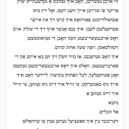
ווי אויבן געשריבן, האָב איך געזוכט אַ געלעגנהייט שוין
פריער צו שרייבן אייך וועגן דעם, זאָל זיין מיט
אַנטשולדיקונג פאַרוואָס איך מיש זיך אין אייער
פּערזענלעכן לעבן. איך נעם אָבער אויף זיך די שולד, אויב
דאָס אויבנגעשריבענע וועט האָבן די געוואונשענע
רעזולטאַטן, ויפה שעה אחת קודם.
איך האָב גערעכנט, אַז מיר וועלן זיך זען באַ איינע פון די
פאַרברענגענס, וואָלט איך דאָס אויבנגעשריבענע געקענט
זאָגן פּערזענלעך, לכל הפּחות בקיצור. ליידער האָב איך
אייך ניט באַמערקט, צי ווייל איר זייט ניט געווען, צי ווייל
איר זייט געווען אַ
נחבא
אל הכלים.
דעריבער בין איך ספּעציעל געווען גערן צו ערהאַלטן