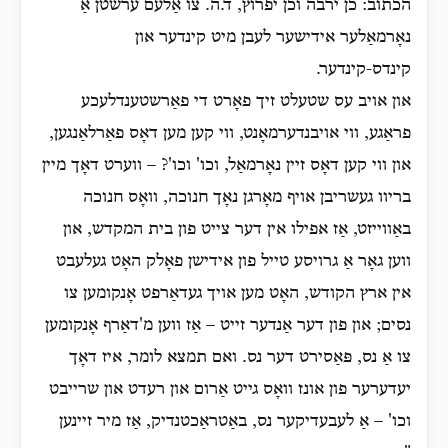
הכתוב: כן ירבה וכן יפרוץ, ד.ה. צו אַלעם ערשטן אַ
נאָרמאַלער אידישער לעבן מיט קינדער און
קינדס-קינדער.
און אויב עס שטעלט זיך פאָרט די פאַרשטענדלעכע
פראַגע, ווי אויבנדערמאָנט, ווי קען מען דאָס פאַרלאַנגען,
און ווי קען דאָס זיין נאָרמאַל, וכו' וכו'? – ווערט דאָך מיין
בריוו געשריבן אויף מאָרגן נאָך חנוכה, וואָס חנוכה
באַווייזט, אַז אפילו אין דער צייט פון בית המקדש, און
ווען גאָר אַ גרויסע טייל פון אידישן פאָלק האָט געלעבט
אין ארץ הקודש, האָט מען אויך געדאַרפט אָנקומען צו
נסים; און פון דער אַנדער זייט – אַז ווען מ'דאַרף אָנקומען
צו אַ נס, פּאַסירט דער נס. ואם תמצא לומר, איז דאָך
יעדערער פון אונז וואָס גייט אַרום און רעדט און שרייבט
וכו' – אַ לעבעדיקער נס, באַטראַכטנדיק, אַז מיר זיינען