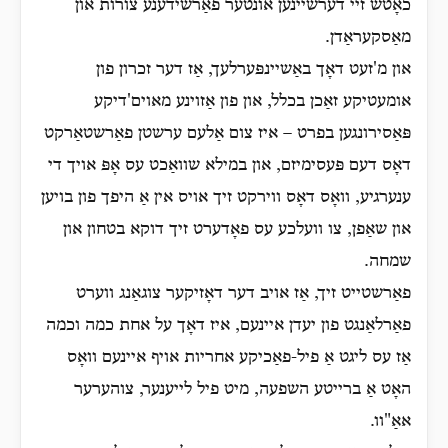
כאָטש זיי דערשיינען אונטער פאַרשידענע צורות און
מאַסקעראַדן.
און מ'זעט דאָך באַשיינפּערלעך, אַז דער זכרון פון
אומעטיקע זאַכן בכלל, און פון אַזוינע מאוים'דיקע
פּאַסירונגען בפרט – איז צום אַלעם ערשטן פאַרשטאַרקט
דאָס דעם פּעסימיזם, און במילא שוואַכט עס אָפּ אויך די
ענערגיע, וואָס דאָס ווירקט זיך אויס אין אַ היפך פון בויען
און שאַפן, צו וועלכע עס פאָדערט זיך דוקא בטחון און
שמחה.
פאַרשטייט זיך, אַז אויב דער דאָזיקער צוגאַנג ווערט
פאַרלאַנגט פון יעדן איינעם, איז דאָך על אחת כמה וכמה
אַז עס ליגט אַ פיל-פאַכיקע אחריות אויף איינעם וואָס
האָט אַ ברייטע השפעה, מיט פיל לייענער, צוהערער
אאַ"וו.