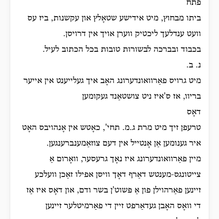
פתח
ביתו מבחוץ, מיט אידישע שטאָלץ און עקשנות, ביז עס
וועט ענדלעך ליכטיק ווערן אויך אין דרויסן.
בכבוד ובברכה לבשורות טובות בכל הכתוב לעיל.
נ. ב.
מיט גרויס פאַרוואונדערונג האָב איך געלייענט אין אייער
בריוו, אז ס'איז ניט צושטאַנד געקומען
דאָס
טרעפן זיך מיט מרת ג.מ. תחי', כאָטש אין אָנהויבס האָט
איר גענומען אַן אָנטייל אין דעם צוזאַמענברענגען.
מיין פאַרוואונדערונג איז נאָך גרעסער, וואָרום אַ
צייטונגס-מענטש דאַרף דאָך וויסן אפילו זאַכן וועלכע
זיינען פאַרהוילן פון אַ פּשוט'ן בשר ודם, און דאָס איז אַז
די וואָס האָבן געדאַרפט זיין די פאַרמיטלער זיינען