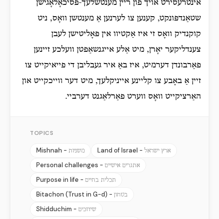
אינטרעסירט אויך פון ריין מענטשלעך-פּסיכאָלאָגישן
שטאַנדפּונקט, קענען צו לערנען אַ מענטשן וואָס, ניט
קוקנדיק וואָס זי איז אַקטיוו אין פּאָליטישן לעבן
צענדליקער יאָרן, מיט אַלע אייגנשאַפטן וועלכע זיינען
פאַרבונדן דערמיט, איז באַ איר געבליבן די פייאיקייט צו
זיין אַ באָבע צו קליינע אייניקלעך, מיט דער ווייכקייט און
האַרציקייט וואָס ווערט פאַרלאַגנט דערביי.
TOPICS
Mishnah -
Land of Israel -
ארץ ישראל
משניות
Personal challenges -
אתגרים אישיים
Purpose in life -
תכלית בחיים
Bitachon (Trust in G-d) -
בטחון
Shidduchim -
שידוכים