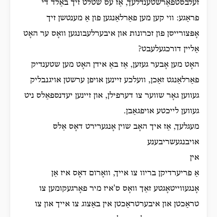
זעלבסטפאַרשטענדלעך, אַז עס שטלט זיך באַלד די
פראַגע: ווי קען מען פאַרלאַנגען פון אַ מענטשן זיך
אָפּצורייסן פון זכרונות און איבערלעבונגען וואָס ער האָט
אַליין דורכגעלעבט?
האָט מען אָבער געזען, אַז באַ אידן האָט מען שטענדיק
פאַרלאַנגט זאַכן, וועלכע זיינען אויפן ערשטן אויגנבליק
געווען גאָר שווער צו דערפילן, און זיינען יעדנספאַלס ניט
געווען לייכטע אויפגאַבן.
מעגלעך, אַז איך האָב שוין אָנגערירט דאָס אַלס
אויבנגעשריבענע
אין
אַ פריערדיקן בריוו צו אייך, וואָרום דאָס איז אַן
אָנגעווייטאָגטע זאַך וואָס ס'איז מיר פאָרגעקומען צו
טראַכטן און איבערטראַכטן אין באַצוג צו אייך און צו