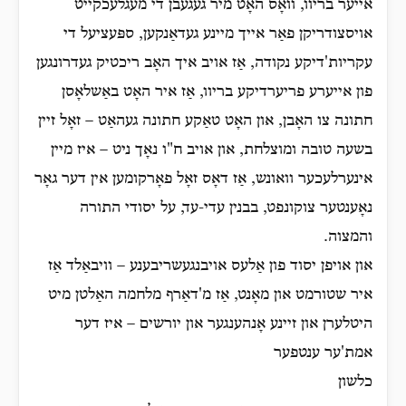
אייער בריוו, וואָס האָט מיר געגעבן די מעגלעכקייט
אויסצודריקן פאַר אייך מיינע געדאַנקען, ספּעציעל די
עקריות'דיקע נקודה, אַז אויב איך האָב ריכטיק געדרונגען
פון אייערע פריערדיקע בריוו, אַז איר האָט באַשלאָסן
חתונה צו האָבן, און האָט טאַקע חתונה געהאַט – זאָל זיין
בשעה טובה ומוצלחת, און אויב ח"ו נאָך ניט – איז מיין
אינערלעכער וואונש, אַז דאָס זאָל פאָרקומען אין דער גאָר
נאָענטער צוקונפט, בבנין עדי-עד, על יסודי התורה
והמצוה.
און אויפן יסוד פון אַלעס אויבנגעשריבענע – וויבאַלד אַז
איר שטורמט און מאָנט, אַז מ'דאַרף מלחמה האַלטן מיט
היטלערן און זיינע אָנהענגער און יורשים – איז דער
אמת'ער ענטפער
כלשון