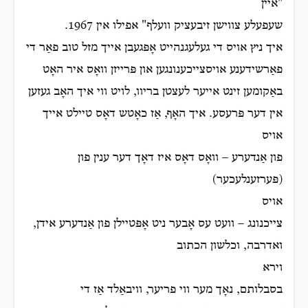
"איין
שעפעלע צווישן זיבעציק וועלף" אפילו אין 1967.
איך ניץ אויס די געלעגנהייט אָפּגעבן אייך מזל טוב פאַר די
פאַרשידענע אויסצייכענונגען און פּרייזן וואָס איר האָט
באַקומען זינט אייער לעצטן בריוו, לויט ווי איך האָב געזען
אין דער פּרעסע. איך האָף, אַז כאָטש דאָס טיילט אייך
אויס
פון אַנדערע – וואָס דאָס איז דאָך דער ענין פון
(פּערזענלעכער)
אויס
צייכנונג – וועט עס אָבער ניט אָפּטיילן פון אַנדערע אידן,
ואדרבה, וכלשון הכתוב
וירא
בסבלותם, נאָך מער ווי פריער, וויבאַלד אַז די