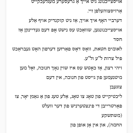
אויסצייכנונג גיט אייך אַ גרעסערע מעגלעכקייט
אַרויסצוהעלפן זיי.
דערביי האָף איך אויך, אַז ניט קוקנדיק אויף אַלע
אויסצייכנונגען, שוואַכט עס נישט אָפּ דעם געדיינקן אַז
חסד
לאומים חטאת, וואָס דאָס פאַרזען דערפון האָט געבראַכט
פיל צרות ל"ע ול"ע.
ויהי רצון, אַז כאָטש עס איז שוין נאָך חנוכה, זאָל מען
מיטנעמען פון גייסט פון חנוכה, אין דעם
צוגעבן
ליכטיקייט פון טאָג צו טאָג, אַלע טעג פון אַ גאַנץ יאָר, צו
פאַרטרייבן די פינצטערניש פון דער וועלט
(משתשקע
החמה), און אין אַן אופן פון