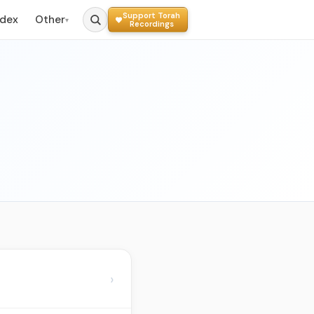
Support Torah
ndex
Other
▾
Recordings
›