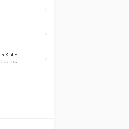
›
›
s Kislev
›
הבהרת עיכוב
›
›