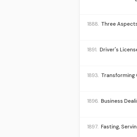
1888.
Three Aspects 
1891.
Driver's Licens
1893.
Transforming 
1896.
Business Deali
1897.
Fasting, Servi