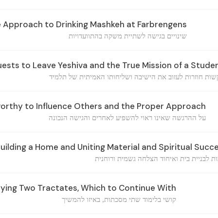
 Approach to Drinking Mashkeh at Farbrengens
שינויים בגישה לשתיית משקה בהתוועדויות
sts to Leave Yeshiva and the True Mission of a Stude
שות חוזרות לעזוב את הישיבה ושליחותו האמיתית של תלמיד
orthy to Influence Others and the Proper Approach
על ההרגשה שאינו ראוי להשפיע לאחרים והגישה הנכונה
Building a Home and Uniting Material and Spiritual Succ
ת לבניית בית ואיחוד הצלחה גשמית ורוחנית
dying Two Tractates, Which to Continue With
קושי בלימוד שתי מסכתות, באיזו להמשיך