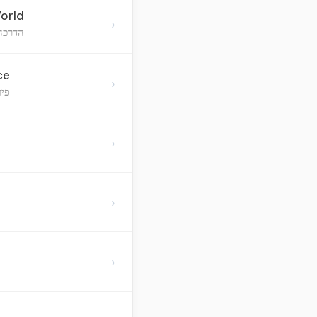
World
›
הדרכה 
ce
›
פיר
›
›
›