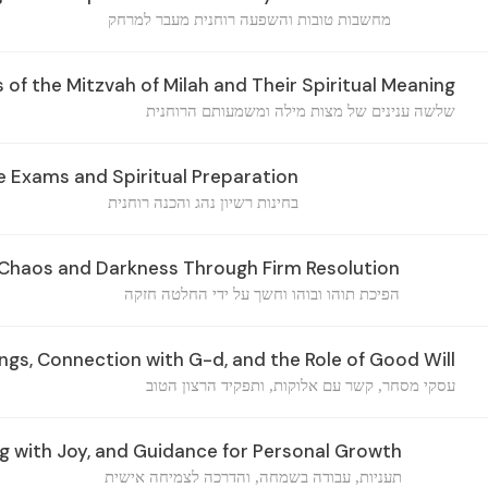
מחשבות טובות והשפעה רוחנית מעבר למרחק
of the Mitzvah of Milah and Their Spiritual Meaning
שלשה ענינים של מצות מילה ומשמעותם הרוחנית
e Exams and Spiritual Preparation
בחינות רשיון נהג והכנה רוחנית
Chaos and Darkness Through Firm Resolution
הפיכת תוהו ובוהו וחשך על ידי החלטה חזקה
ngs, Connection with G-d, and the Role of Good Will
עסקי מסחר, קשר עם אלוקות, ותפקיד הרצון הטוב
ng with Joy, and Guidance for Personal Growth
תעניות, עבודה בשמחה, והדרכה לצמיחה אישית