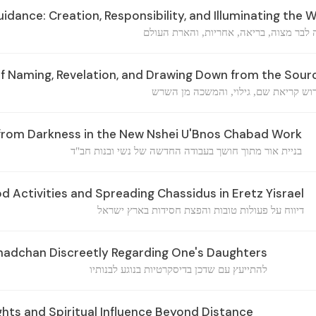
idance: Creation, Responsibility, and Illuminating the 
לבר מצוה, בריאה, אחריות, והארת העולם
f Naming, Revelation, and Drawing Down from the Sour
וש קריאת שם, גילוי, והמשכה מן השרש
 from Darkness in the New Nshei U'Bnos Chabad Work
בניית אור מתוך חושך בעבודה החדשה של נשי ובנות חב"ד
 Activities and Spreading Chassidus in Eretz Yisrael
דיווח על פעולות טובות והפצת חסידות בארץ ישראל
hadchan Discreetly Regarding One's Daughters
להתייעץ עם שדכן בדיסקרטיות בנוגע לבנותיו
hts and Spiritual Influence Beyond Distance