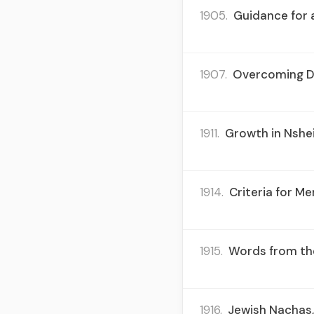
1905.
Guidance for a
1907.
Overcoming Di
1911.
Growth in Nshei
1914.
Criteria for M
1915.
Words from the
1916.
Jewish Nachas, 