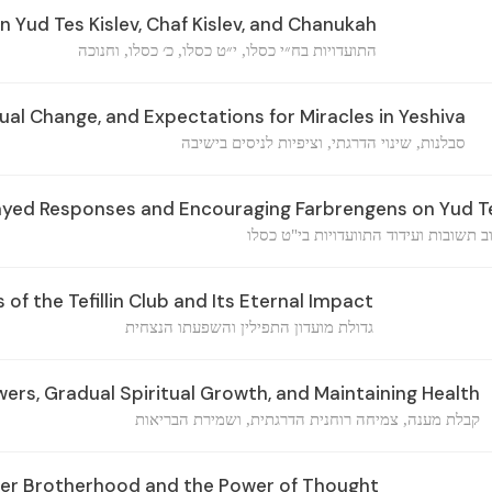
 Yud Tes Kislev, Chaf Kislev, and Chanukah
התועדויות בח״י כסלו, י״ט כסלו, כ׳ כסלו, וחנוכה
al Change, and Expectations for Miracles in Yeshiva
סבלנות, שינוי הדרגתי, וציפיות לניסים בישיבה
layed Responses and Encouraging Farbrengens on Yud Te
 תשובות ועידוד התוועדויות בי"ט כסלו
of the Tefillin Club and Its Eternal Impact
גדולת מועדון התפילין והשפעתו הנצחית
ers, Gradual Spiritual Growth, and Maintaining Health
קבלת מענה, צמיחה רוחנית הדרגתית, ושמירת הבריאות
er Brotherhood and the Power of Thought