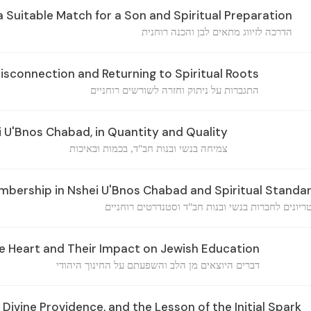
 Suitable Match for a Son and Spiritual Preparation
הדרכה לזיווג מתאים לבן והכנה רוחנית
sconnection and Returning to Spiritual Roots
התגברות על ניתוק וחזרה לשורשים רוחניים
 U'Bnos Chabad, in Quantity and Quality
צמיחה בנשי ובנות חב"ד, בכמות ובאיכות
embership in Nshei U'Bnos Chabad and Spiritual Standa
ריונים לחברות בנשי ובנות חב"ד וסטנדרטים רוחניים
 Heart and Their Impact on Jewish Education
דברים היוצאים מן הלב והשפעתם על החינוך היהודי
Divine Providence, and the Lesson of the Initial Spark