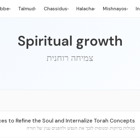
ebbe
Talmud
Chassidus
Halacha
Mishnayos
I
▾
▾
▾
▾
▾
Spiritual growth
צמיחה רוחנית
es to Refine the Soul and Internalize Torah Concepts
סגולות בדוקות ומנוסות לזכך את הנפש ולהפנים ענין של תורה