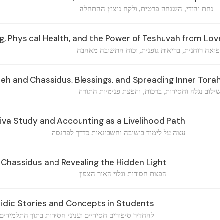
נחת יהודי, השגחה פרטית, ולקח ניצוץ ההתחלה
ng, Physical Health, and the Power of Teshuvah from Lov
פואה רוחנית, בריאות גופנית, וכוח התשובה מאהבה
leh and Chassidus, Blessings, and Spreading Inner Tora
ילוב נגלה וחסידות, ברכות, והפצת פנימיות התורה
iva Study and Accounting as a Livelihood Path
עצה על לימוד בישיבה וחשבונאות כדרך לפרנסה
Chassidus and Revealing the Hidden Light
הפצת חסידות וגלוי האור הצפון
ssidic Stories and Concepts in Students
להחדיר סיפורים חסידיים ועניני חסידות בתוך התלמידים