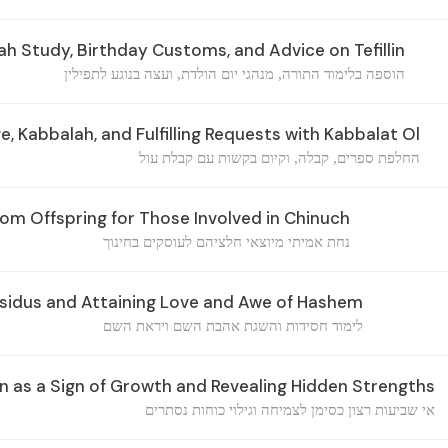
ah Study, Birthday Customs, and Advice on Tefillin
הוספה בלימוד התורה, מנהגי יום הולדת, ועצה בנוגע לתפילין
 Kabbalah, and Fulfilling Requests with Kabbalat Ol
החלפת ספרים, קבלה, וקיום בקשות עם קבלת עול
om Offspring for Those Involved in Chinuch
נחת אמיתי מיוצאי חלציהם לעוסקים בחינוך
sidus and Attaining Love and Awe of Hashem
לימוד חסידות והשגת אהבת השם ויראת השם
n as a Sign of Growth and Revealing Hidden Strengths
אי שביעות רצון כסימן לצמיחה וגילוי כוחות נסתרים