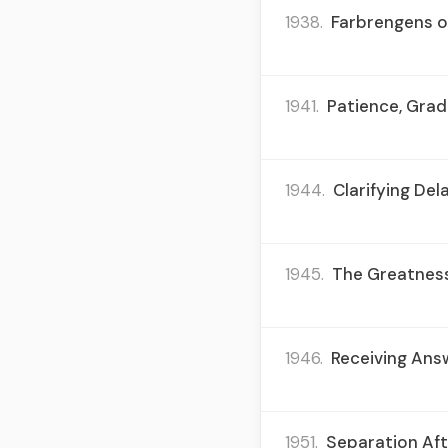
1938.
Farbrengens on
1941.
Patience, Gradu
1944.
Clarifying De
1945.
The Greatness 
1946.
Receiving Answ
1951.
Separation Aft