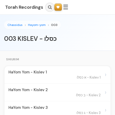
☰
Torah Recordings
Chassidus
Hayom-yom
003
003 KISLEV - כסלו
SHIURIM
HaYom Yom - Kislev 1
›
Kislev 1 - א כסלו
HaYom Yom - Kislev 2
›
Kislev 2 - ב כסלו
HaYom Yom - Kislev 3
›
Kislev 3 - ג כסלו