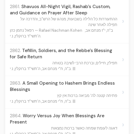
2861.
Shavuos All-Night Vigil, Rashab's Custom,
and Guidance on Prayer After Sleep
ההתעוררות כל הלילה בשבועות, מנהגו של הרש"ב, והדרכה על
›
תפילה לאחר שינה
ב"ה, י"ז מנחם אב,
רפאל נחמן כהן — Rafael Nachman Kohen
ה'תשי"ד ברוקלין, נ.י.
2862.
Tefillin, Soldiers, and the Rebbe's Blessing
for Safe Return
›
תפילין, חיילים, וברכת הרבי לשיבה בטוחה
ב"ה, ח"י מנחם אב, ה'תשי"ד ברוקלין, נ.י. |||
2863.
A Small Opening to Hashem Brings Endless
Blessings
›
פתיחה קטנה לה' מביאה ברכות אין קץ
ב"ה, ח"י מנחם אב, ה'תשי"ד ברוקלין, נ.י. |||
2864.
Worry Versus Joy When Blessings Are
Present
›
דאגה לעומת שמחה כאשר ברכות נמצאות
ב"ה, ח"י מנחם אב, ה'תשי"ד ברוקלין, נ.י. |||