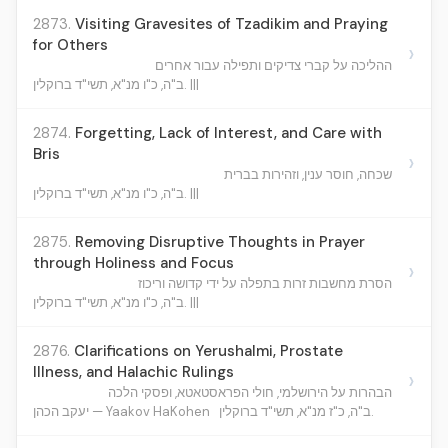
2873.
Visiting Gravesites of Tzadikim and Praying
for Others
›
ההליכה על קברי צדיקים ותפילה עבור אחרים
ב"ה, כ"ו מנ"א, תשי"ד ברוקלין. |||
2874.
Forgetting, Lack of Interest, and Care with
Bris
›
שכחה, חוסר ענין, וזהירות בברית
ב"ה, כ"ו מנ"א, תשי"ד ברוקלין. |||
2875.
Removing Disruptive Thoughts in Prayer
through Holiness and Focus
›
הסרת מחשבות זרות בתפלה על ידי קדושה וריכוז
ב"ה, כ"ו מנ"א, תשי"ד ברוקלין. |||
2876.
Clarifications on Yerushalmi, Prostate
Illness, and Halachic Rulings
›
הבהרות על הירושלמי, חולי הפראסטאטא, ופסקי הלכה
ב"ה, כ"ז מנ"א, תשי"ד ברוקלין.
יעקב הכהן — Yaakov HaKohen