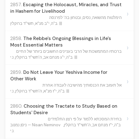
2857.
Escaping the Holocaust, Miracles, and Trust
in Hashem for Livelihood
›
הימלטות מהשואה, נסים, ובטחון בה' לפרנסה
ב"ה, י"ב מנ"א, תשי"ד ברוקלין. |||
2858.
The Rebbe's Ongoing Blessings in Life's
Most Essential Matters
›
ברכותיו המתמשכות של הרבי בעניינים החשובים ביותר של החיים
ב"ה, י"ג מנחם אב, ה'תשי"ד ברוקלין, נ.י. |||
2859.
Do Not Leave Your Yeshiva Income for
Other Work
›
אל תעזוב את הכנסותיך מהישיבה לעבודה אחרת
ב"ה, י"ז מנ"א, ה'תשי"ד ברוקלין, נ.י. |||
2860.
Choosing the Tractate to Study Based on
Students' Desire
›
בחירת המסכתא ללמוד על פי רצון התלמידים
ב"ה, י"ז מנחם אב, ה'תשי"ד ברוקלין,
ניסן נמנוב — Nisan Neminov
נ.י.