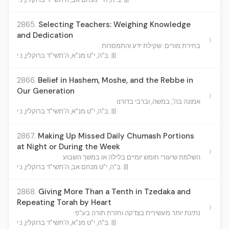
2865.
Selecting Teachers: Weighing Knowledge
and Dedication
›
בחירת מורים: שקילת ידע והתמסרות
ב"ה, י"ט מנ"א, ה'תשי"ד ברוקלין, נ.י. |||
2866.
Belief in Hashem, Moshe, and the Rebbe in
Our Generation
›
אמונה בה', במשה, וברבי בדורנו
ב"ה, י"ט מנ"א, ה'תשי"ד ברוקלין, נ.י. |||
2867.
Making Up Missed Daily Chumash Portions
at Night or During the Week
›
השלמת שיעורי חומש יומיים בלילה או במשך השבוע
ב"ה, י"ט מנחם אב, ה'תשי"ד ברוקלין, נ.י. |||
2868.
Giving More Than a Tenth in Tzedaka and
Repeating Torah by Heart
›
נתינת יותר מעשירית בצדקה וחזרת תורה בע"פ
ב"ה, י"ט מנ"א, ה'תשי"ד ברוקלין, נ.י. |||