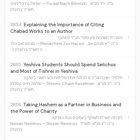
ב"ה, יו"ד מנ"א,
ישראל נח בליניצקי — Yisrael Nach Bilinitzki
תשי"ד ברוקלין.
2854.
Explaining the Importance of Citing
Chabad Works to an Author
›
הסברת חשיבות ציון ספרי חב"ד למחבר
ב"ה, י"א מנחם אב,
מנחם זאב הלוי — Menachem Zev HaLevi
ה'תשי"ד ברוקלין, נ.י.
2855.
Yeshiva Students Should Spend Selichos
and Most of Tishrei in Yeshiva
›
תלמידי ישיבה צריכים לבלות את הסליחות ורוב תשרי בישיבה
ב"ה, י"ב מנ"א,
שלמה חיים קסלמן — Shlomo Chaim Kaselman
תשי"ד ברוקלין.
2856.
Taking Hashem as a Partner in Business and
the Power of Charity
›
לקיחת השי"ת לשותף בעסקים וכוח הצדקה
Nissan Neminov — Nissan Neminov
ב"ה, י"ג מנ"א, תשי"ד
ברוקלין.