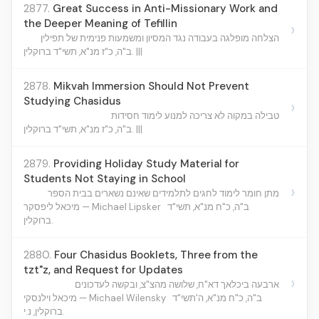
2877.
Great Success in Anti-Missionary Work and
the Deeper Meaning of Tefillin
›
הצלחה מופלגה בעבודה נגד המסיון ומשמעות פנימית של תפילין
ב"ה, כ"ז מנ"א, תשי"ד ברוקלין. |||
2878.
Mikvah Immersion Should Not Prevent
Studying Chasidus
›
טבילה במקוה לא צריכה למנוע לימוד חסידות
ב"ה, כ"ז מנ"א, תשי"ד ברוקלין. |||
2879.
Providing Holiday Study Material for
Students Not Staying in School
›
מתן חומר לימוד לחגים לתלמידים שאינם נשארים בבית הספר
ב"ה, כ"ח מנ"א, תשי"ד
מיכאל ליפסקר — Michael Lipsker
ברוקלין.
2880.
Four Chasidus Booklets, Three from the
tzt"z, and Request for Updates
›
ארבעה ביכלאך דא"ח, שלושה מהצ"צ, ובקשה לעדכונים
ב"ה, כ"ח מנ"א, ה'תשי"ד
מיכאל וילנסקי — Michael Wilensky
ברוקלין, נ.י.