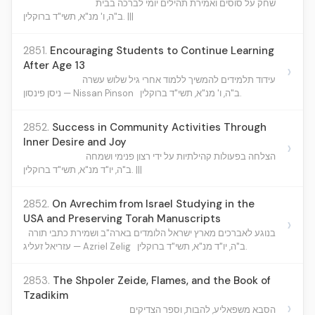
שחק על סוסים ואמירת תהילים יומי לברכה בבית
ב"ה, ו' מנ"א, תשי"ד ברוקלין. |||
2851.
Encouraging Students to Continue Learning
After Age 13
›
עידוד תלמידים להמשיך ללמוד אחרי גיל שלוש עשרה
ב"ה, ו' מנ"א, תשי"ד ברוקלין.
ניסן פינסון — Nissan Pinson
2852.
Success in Community Activities Through
Inner Desire and Joy
›
הצלחה בפעולות קהילתיות על ידי רצון פנימי ושמחה
ב"ה, יו"ד מנ"א, תשי"ד ברוקלין. |||
2852.
On Avrechim from Israel Studying in the
USA and Preserving Torah Manuscripts
›
בנוגע לאברכים מארץ ישראל הלומדים בארה"ב ושמירת כתבי תורה
ב"ה, יו"ד מנ"א, תשי"ד ברוקלין.
עזריאל זעליג — Azriel Zelig
2853.
The Shpoler Zeide, Flames, and the Book of
Tzadikim
›
הסבא משפאליע, להבות, וספר הצדיקים