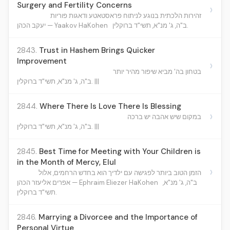
Surgery and Fertility Concerns
›
זהירות הלכתית בנוגע לניתוח פראסטאטע ודאגות פוריות
ב"ה, ג' מנ"א, תשי"ד ברוקלין.
יעקב הכהן — Yaakov HaKohen
2843.
Trust in Hashem Brings Quicker
Improvement
›
בטחון בה' מביא שיפור מהיר יותר
ב"ה, ג' מנ"א, תשי"ד ברוקלין. |||
2844.
Where There Is Love There Is Blessing
›
במקום שיש אהבה יש ברכה
ב"ה, ג' מנ"א, תשי"ד ברוקלין. |||
2845.
Best Time for Meeting with Your Children is
in the Month of Mercy, Elul
›
הזמן הטוב ביותר לפגישה עם ילדיך הוא בחדש הרחמים, אלול
ב"ה, ג' מנ"א,
אפרים אליעזר הכהן — Ephraim Eliezer HaKohen
תשי"ד ברוקלין.
2846.
Marrying a Divorcee and the Importance of
Personal Virtue