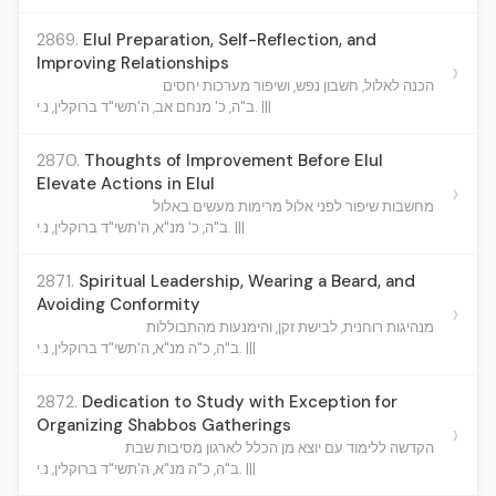
2869.
Elul Preparation, Self-Reflection, and
Improving Relationships
›
הכנה לאלול, חשבון נפש, ושיפור מערכות יחסים
ב"ה, כ' מנחם אב, ה'תשי"ד ברוקלין, נ.י. |||
2870.
Thoughts of Improvement Before Elul
Elevate Actions in Elul
›
מחשבות שיפור לפני אלול מרימות מעשים באלול
ב"ה, כ' מנ"א, ה'תשי"ד ברוקלין, נ.י. |||
2871.
Spiritual Leadership, Wearing a Beard, and
Avoiding Conformity
›
מנהיגות רוחנית, לבישת זקן, והימנעות מהתבוללות
ב"ה, כ"ה מנ"א, ה'תשי"ד ברוקלין, נ.י. |||
2872.
Dedication to Study with Exception for
Organizing Shabbos Gatherings
›
הקדשה ללימוד עם יוצא מן הכלל לארגון מסיבות שבת
ב"ה, כ"ה מנ"א, ה'תשי"ד ברוקלין, נ.י. |||