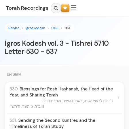
☰
Torah Recordings
Rebbe
Igroskodesh
003
013
Igros Kodesh vol. 3 - Tishrei 5710
Letter 530 - 537
SHIURIM
530.
Blessings for Rosh Hashanah, the Head of the
Year, and Sharing Torah
›
ברכות לראש השנה, ראשית השנה, והפצת תורה
ב"ה, ג' תשרי, ה'תש"י |||
531.
Sending the Second Kuntres and the
Timeliness of Torah Study