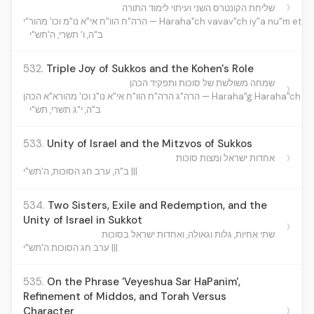
›
שליחת הקונטרס השני ועיתוי לימוד התורה
הרה"ח הוו"ח אי"א נו"מ וכו' מהור"י — Haraha"ch vavav"ch iy"a nu"m 
ב"ה, ו' תשרי, ה'תש"י
532.
Triple Joy of Sukkos and the Kohen's Role
שמחה משולשת של סוכות ותפקיד הכהן
›
ג הרה"ח הוו"ח אי"א נו"נ וכו' מהורא"א הכהן
ב"ה, י"ג תשרי, תש"י
533.
Unity of Israel and the Mitzvos of Sukkos
›
אחדות ישראל ומצות סוכות
ב"ה, ערב חג הסוכות, ה'תש"י |||
534.
Two Sisters, Exile and Redemption, and the
Unity of Israel in Sukkot
›
שתי אחיות, גלות וגאולה, ואחדות ישראל בסוכות
ערב חג הסוכות ה'תש"י |||
535.
On the Phrase 'Veyeshua Sar HaPanim',
Refinement of Middos, and Torah Versus
›
Character