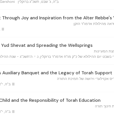
ב"ה, ג' שבט, תשכ"ג ברוקלין.
Tzion Gershoni
Through Joy and Inspiration from the Alter Rebbe's 
ראה מהילולת אדמו"ר הזקן
ב"ה, ה' שבט, תשכ"ג ברוקלין. |||
 Yud Shevat and Spreading the Wellsprings
פצת המעיינות
s Auxiliary Banquet and the Legacy of Torah Support
דיס אקזילערי וירושה של תמיכת התורה
ב"ה, י"א שבט, ה'תשכ"ג ברוקלין, נ. י. |||
Child and the Responsibility of Torah Education
ת חינוך תורה
ב"ה, י"א שבט, ה'תשכ"ג ברוקלין, נ. י. |||