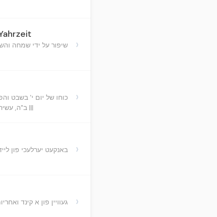
Yahrzeit
›
שיפור על ידי שמחה והש
›
כוחו של יום י' בשבט וה
ב"ה, עשירי בשבט יום ההילולא של כ"ק מו"ח אדמו"ר ברוקלין, נ. י. ה'תשכ"ג - שנת ההילולא הקן של כ"ק אדמו"ר הזקן |||
›
באנקעט יערלעכי פון ליי
›
געוויין פון א קינד ואחריו