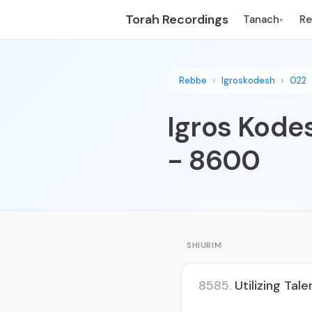
Torah Recordings
Tanach
R
▾
Rebbe
Igroskodesh
022
Igros Kodes
- 8600
SHIURIM
8585.
Utilizing Tal