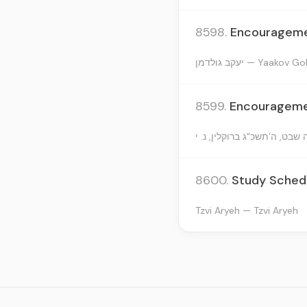
8598.
Encouragemen
יעקב גולדמן — Yaako
8599.
Encouragemen
8600.
Study Schedu
Tzvi Aryeh — Tzvi Aryeh