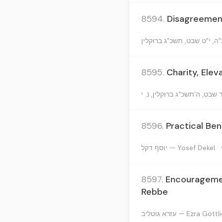
8594.
Disagreement
8595.
Charity, Ele
8596.
Practical Ben
יוסף דקל — Yosef Dekel
8597.
Encouragement
Rebbe
עזרא גוטליב — Ezra Gott