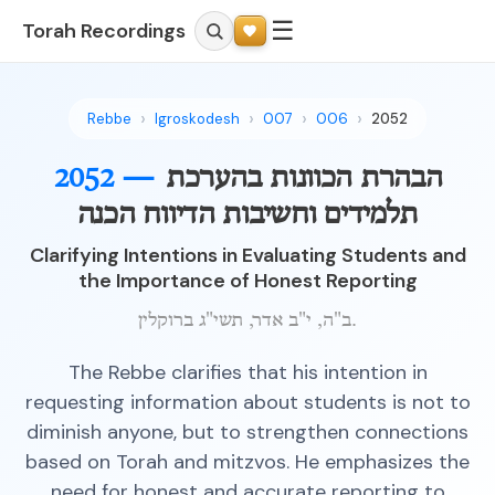
☰
Torah Recordings
Rebbe
Igroskodesh
007
006
2052
הבהרת הכוונות בהערכת
2052 —
תלמידים וחשיבות הדיווח הכנה
Clarifying Intentions in Evaluating Students and
the Importance of Honest Reporting
ב"ה, י"ב אדר, תשי"ג ברוקלין.
The Rebbe clarifies that his intention in
requesting information about students is not to
diminish anyone, but to strengthen connections
based on Torah and mitzvos. He emphasizes the
need for honest and accurate reporting to