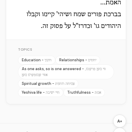
האמת...
בברכת פורים שמח ושיהי' קיימו וקבלו
היהודים גו' וכדרז"ל על פסוק זה.
TOPICS
Education -
Relationships -
יחסים
חינוך
As one asks, so is one answered -
ווי מען פרעגט,
אזוי ענטפערט מען
Spiritual growth -
צמיחה רוחנית
Yeshiva life -
Truthfulness -
אמת
חיי ישיבה
A+