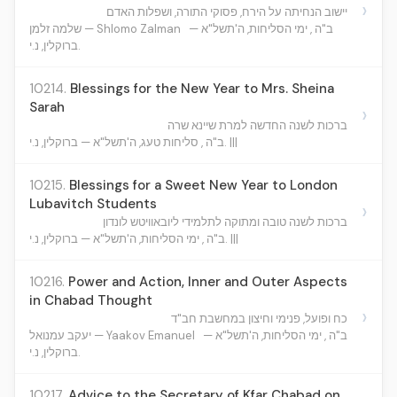
›
יישוב הנחיתה על הירח, פסוקי התורה, ושפלות האדם
ב"ה , ימי הסליחות, ה'תשל"א —
שלמה זלמן — Shlomo Zalman
ברוקלין, נ.י.
10214.
Blessings for the New Year to Mrs. Sheina
Sarah
›
ברכות לשנה החדשה למרת שיינא שרה
ב"ה , סליחות טעג, ה'תשל"א — ברוקלין, נ.י. |||
10215.
Blessings for a Sweet New Year to London
Lubavitch Students
›
ברכות לשנה טובה ומתוקה לתלמידי ליובאוויטש לונדון
ב"ה , ימי הסליחות, ה'תשל"א — ברוקלין, נ.י. |||
10216.
Power and Action, Inner and Outer Aspects
in Chabad Thought
›
כח ופועל, פנימי וחיצון במחשבת חב"ד
ב"ה , ימי הסליחות, ה'תשל"א —
יעקב עמנואל — Yaakov Emanuel
ברוקלין, נ.י.
10217.
Advice to the Secretary of Kfar Chabad on