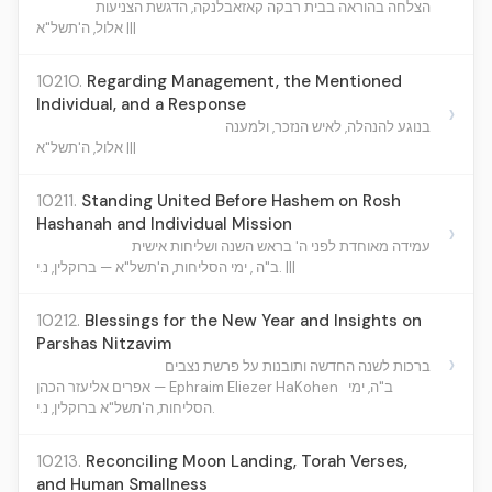
הצלחה בהוראה בבית רבקה קאזאבלנקה, הדגשת הצניעות
אלול, ה'תשל"א |||
10210.
Regarding Management, the Mentioned
Individual, and a Response
›
בנוגע להנהלה, לאיש הנזכר, ולמענה
אלול, ה'תשל"א |||
10211.
Standing United Before Hashem on Rosh
Hashanah and Individual Mission
›
עמידה מאוחדת לפני ה' בראש השנה ושליחות אישית
ב"ה , ימי הסליחות, ה'תשל"א — ברוקלין, נ.י. |||
10212.
Blessings for the New Year and Insights on
Parshas Nitzavim
›
ברכות לשנה החדשה ותובנות על פרשת נצבים
ב"ה, ימי
אפרים אליעזר הכהן — Ephraim Eliezer HaKohen
הסליחות, ה'תשל"א ברוקלין, נ.י.
10213.
Reconciling Moon Landing, Torah Verses,
and Human Smallness