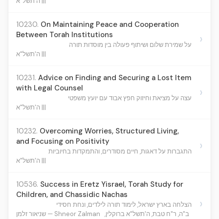
ה'תשל"א |||
10230.
On Maintaining Peace and Cooperation
Between Torah Institutions
›
על שמירת שלום ושיתוף פעולה בין מוסדות תורה
ה'תשל"א |||
10231.
Advice on Finding and Securing a Lost Item
with Legal Counsel
›
עצה על מציאת וחיזוק חפץ אבוד עם יועץ משפטי
ה'תשל"א |||
10232.
Overcoming Worries, Structured Living,
and Focusing on Positivity
›
התגברות על דאגות, חיים מסודרים, והתמקדות בחיוביות
ה'תשל"א |||
10536.
Success in Eretz Yisrael, Torah Study for
Children, and Chassidic Nachas
›
הצלחה בארץ ישראל, לימוד תורה לילדים, ונחת חסידי
ב"ה, ר"ח טבת, ה'תשל"א ברוקלין,
שניאור זלמן — Shneor Zalman