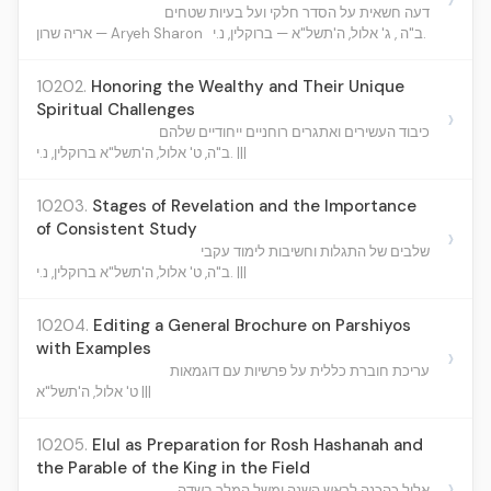
דעה חשאית על הסדר חלקי ועל בעיות שטחים
ב"ה , ג' אלול, ה'תשל"א — ברוקלין, נ.י.
אריה שרון — Aryeh Sharon
10202.
Honoring the Wealthy and Their Unique
Spiritual Challenges
›
כיבוד העשירים ואתגרים רוחניים ייחודיים שלהם
ב"ה, ט' אלול, ה'תשל"א ברוקלין, נ.י. |||
10203.
Stages of Revelation and the Importance
of Consistent Study
›
שלבים של התגלות וחשיבות לימוד עקבי
ב"ה, ט' אלול, ה'תשל"א ברוקלין, נ.י. |||
10204.
Editing a General Brochure on Parshiyos
with Examples
›
עריכת חוברת כללית על פרשיות עם דוגמאות
ט' אלול, ה'תשל"א |||
10205.
Elul as Preparation for Rosh Hashanah and
the Parable of the King in the Field
›
אלול כהכנה לראש השנה ומשל המלך בשדה