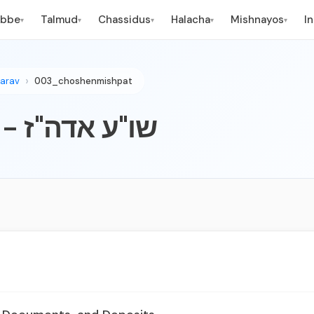
ebbe
Talmud
Chassidus
Halacha
Mishnayos
I
▾
▾
▾
▾
▾
arav
003_choshenmishpat
שו"ע אדה"ז -