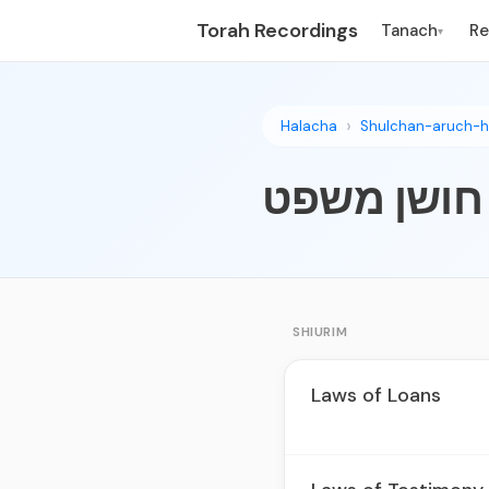
Torah Recordings
Tanach
R
▾
Halacha
Shulchan-aruch-h
 חושן משפט
SHIURIM
Laws of Loans