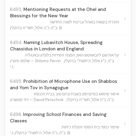
6493.
Mentioning Requests at the Ohel and
Blessings for the New Year
›
הזכרת בקשות באוהל וברכות לשנה החדשה
ב"ה, כ"ב אלול, תשי"ח ברוקלין. |||
6494.
Naming Lubavitch House, Spreading
Chassidus in London and England
›
קריאת שם ליובאוויטש האוז, הפצת חסידות בלונדון ובאנגליה
ב"ה, כ"ג אלול, ה'תשח"י ברוקלין,
שלמה פערין — Shlomo Perrin
נ.י.
6495.
Prohibition of Microphone Use on Shabbos
and Yom Tov in Synagogue
›
איסור שימוש במיקרופון בשבת וביום טוב בבית הכנסת
ב"ה, כ"ה אלול, תשי"ח ברוקלין.
דוד פטשניק — David Petschnik
6496.
Improving School Finances and Saving
Classes
›
שיפור כספי בית הספר והצלת כיתות
ב"ה, כ"ה אלול, ה'תשח"י ברוקלין, נ.י. |||