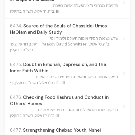
›
הדפסת מכתבי צ"צ והפעלת אניות בשבת
ב"ה, ה' אלול, תשי"ח ברוקלין. |||
6474.
Source of the Souls of Chassidei Umos
HaOlam and Daily Study
›
שרש נשמות חסידי אומות העולם ולימוד יומי
ב"ה, ט' אלול,
יעקב דוד שוויצער — Yaakov David Schwitzer
תשי"ח ברוקלין.
6475.
Doubt in Emunah, Depression, and the
Inner Faith Within
›
ספק באמונה, דכאון, והאמונה הפנימית שבתוך האדם
ב"ה, ט"ו אלול, תשח"י ברוקלין, נ.י. |||
6476.
Checking Food Kashrus and Conduct in
Others' Homes
›
בדיקת כשרות המאכלים והנהגה בבתים של אחרים
ב"ה, י"ז אלול, תשי"ח ברוקלין. |||
6477.
Strengthening Chabad Youth, Nshei