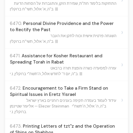
התחזקות בלימוד חת"ת, שמירת הזקן, והתגברות על הסחות הדעת
ב"ה, א' אלול, תשי"ח ברוקלין. |||
6470.
Personal Divine Providence and the Power
to Rectify the Past
›
השגחה פרטית אישית וכוח לתקן את העבר
ב"ה, א' אלול, תשי"ח ברוקלין. |||
6471.
Assistance for Kosher Restaurant and
Spreading Torah in Rabat
›
עזרה למסעדה כשרה והפצת תורה ברבאט
ב"ה, יום ד' לחודש אלול, ה'תשח"י ברוקלין, נ.י. |||
6472.
Encouragement to Take a Firm Stand on
Spiritual Issues in Eretz Yisrael
›
עידוד לעמוד בעמדה תקיפה בענינים רוחניים בארץ ישראל
ב"ה, ה' אלול, ה'תשח"י
אליעזר שטיינמן — Eliezer Steinman
ברוקלין, נ.י.
6473.
Printing Letters of tzt"z and the Operation
of Ships on Shabbos