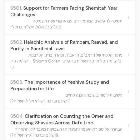
6501.
Support for Farmers Facing Shemitah Year
Challenges
›
תמיכה לחקלאים המתמודדים עם אתגרי שנת השמיטה
ב"ה, כ"ו אלול, תשי"ח ברוקלין |||
6502.
Halachic Analysis of Rambam, Raavad, and
Purity in Sacrificial Laws
›
ניתוח הלכתי של הרמב"ם, הראב"ד, וטהרה בדיני הקרבנות
ב"ה, ימי הסליחות, ה'תשי"ח ברוקלין,
שלמה גורן — Shlomo Goren
נ.י.
6503.
The Importance of Yeshiva Study and
Preparation for Life
›
חשיבות לימוד בישיבה והכנה לחיים
שלום וברכה! [שלהי אלול, תשי"ח?] |||
6504.
Clarification on Counting the Omer and
Observing Shavuos Across Date Line
›
הבהרה על ספירת העומר וחגיגת חג השבועות מעבר לקו התאריך
שלום וברכה! [קיץ תשי"ח?] |||