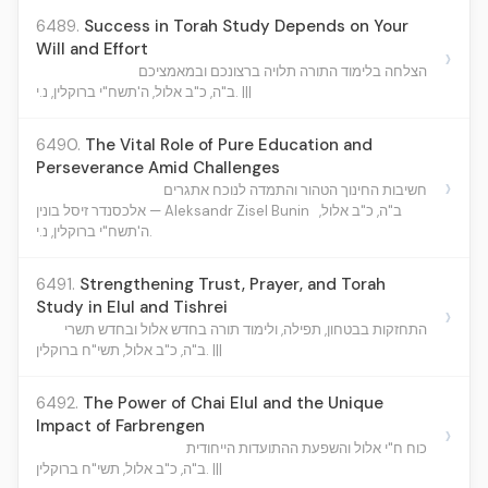
6489.
Success in Torah Study Depends on Your
Will and Effort
›
הצלחה בלימוד התורה תלויה ברצונכם ובמאמציכם
ב"ה, כ"ב אלול, ה'תשח"י ברוקלין, נ.י. |||
6490.
The Vital Role of Pure Education and
Perseverance Amid Challenges
›
חשיבות החינוך הטהור והתמדה לנוכח אתגרים
ב"ה, כ"ב אלול,
אלכסנדר זיסל בונין — Aleksandr Zisel Bunin
ה'תשח"י ברוקלין, נ.י.
6491.
Strengthening Trust, Prayer, and Torah
Study in Elul and Tishrei
›
התחזקות בבטחון, תפילה, ולימוד תורה בחדש אלול ובחדש תשרי
ב"ה, כ"ב אלול, תשי"ח ברוקלין. |||
6492.
The Power of Chai Elul and the Unique
Impact of Farbrengen
›
כוח ח"י אלול והשפעת ההתועדות הייחודית
ב"ה, כ"ב אלול, תשי"ח ברוקלין. |||