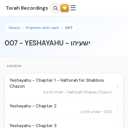
☰
Torah Recordings
Tanach
Prophets-with-rashi
007
007 - YESHAYAHU - ישעיהו
SHIURIM
Yeshayahu - Chapter 1 - Haftorah for Shabbos
›
Chazon
Haftorah Shabas Chazon - ישעיהו פרק א
Yeshayahu - Chapter 2
›
002 - ישעיהו פרק ב
Yeshayahu - Chapter 3