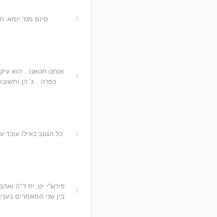
›
סיום מס' יומא: ה
›
כפרה .. ג' הן ותשוב
›
פירש"י יט, יח ד"ה ואהב
›