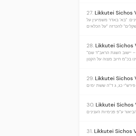
27.
Likkutei Sichos 
ים: "בא' באדר משמיעין על
28.
Likkutei Sichos 
"בן תשע ויום א' שבא על שפחה חרופה היא לוקה והוא מביא קרבן" (רמב"ם הל' איסורי ביאה פ"ג הי"ז) – יישוב השגת הראב"ד שם
נו בכ"מ חיוב מצוה על הקטן
29.
Likkutei Sichos 
פירש"י כג, ג ד"ה ששת ימים
30.
Likkutei Sichos 
ביאור ע"פ פנימיות הענינים
31.
Likkutei Sichos 