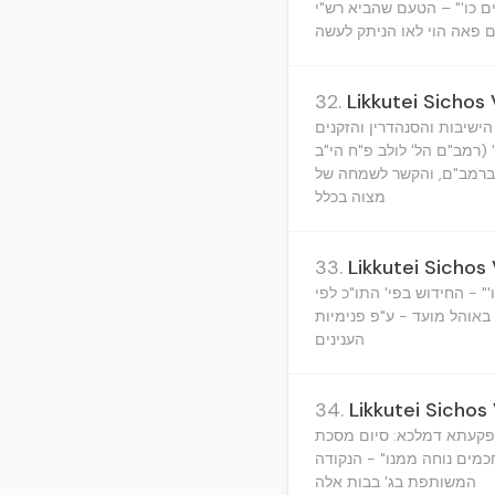
ים כו'" – הטעם שהביא רש"י
אם פאה הוי לאו הניתק לעשה
32.
Likkutei Sichos 
ישיבות והסנהדרין והזקנים
(רמב"ם הל' לולב פ"ח הי"ב
 ברמב"ם, והקשר לשמחה של
מצוה בכלל
33.
Likkutei Sichos 
'" - החידוש בפי' התו"כ לפי
 באוהל מועד - ע"פ פנימיות
הענינים
34.
Likkutei Sichos 
 אפקעתא דמלכא: סיום מסכת
חכמים נוחה ממנו" - הנקודה
המשותפת בג' בבות אלה