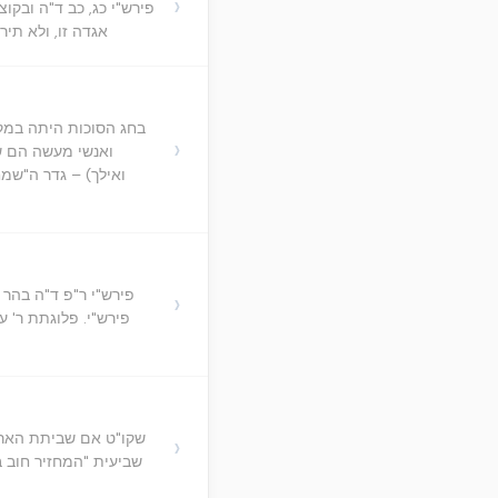
›
פירש"י כג, כב ד"ה ובקו
אגדה זו, ולא תי
בחג הסוכות היתה במקד
›
ואנשי מעשה הם שה
ואילך) – גדר ה"שמ
פירש"י ר"פ ד"ה בהר ס
›
פירש"י. פלוגתת ר' ע
שקו"ט אם שביתת הארץ 
›
שביעית "המחזיר חוב ב