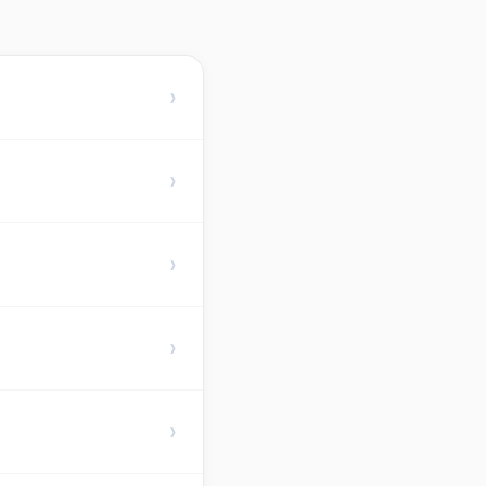
›
›
›
›
›