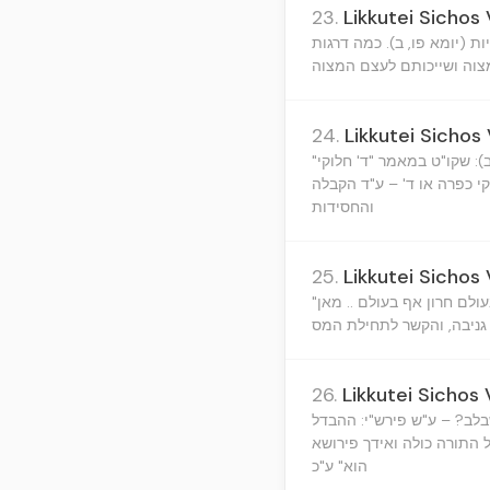
23.
Likkutei Sichos 
ת (יומא פו, ב). כמה דרגות
וה ושייכותם לעצם המצוה
24.
Likkutei Sichos 
"אנחנו חטאנו .. הוא עיקר הוידוי" (רמב"ם הל' תשובה פ"ב ה"ח) – אף שהחטאים הם שגגות (יומא לו, ב): שקו"ט במאמר "ד' חלוקי
וקי כפרה או ד' – ע"ד הקבלה
והחסידות
25.
Likkutei Sichos 
"כל הגונב כאילו עובד עבודת כוכבים" (מס' שמחות פ"ב יא): סיום מס' סנהדרין: "שכל זמן שהרשעים בעולם חרון אף בעולם .. מאן
26.
Likkutei Sichos 
שבלב? – ע"ש פירש"י: ההבדל
בא "זה כלל גדול בתורה", 2) מאמר הלל "זוהי כל התורה כולה ואידך פירושא
הוא" ע"כ