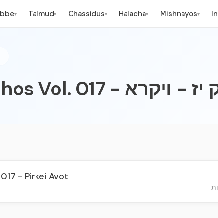
ebbe
Talmud
Chassidus
Halacha
Mishnayos
I
▾
▾
▾
▾
▾
7
Li - לקו"ש חלק יז - ויקרא
 017 - Pirkei Avot
ות