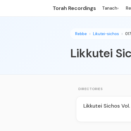
Torah Recordings
Tanach
R
▾
Rebbe
Likutei-sichos
01
DIRECTORIES
Likkutei Sichos Vol.