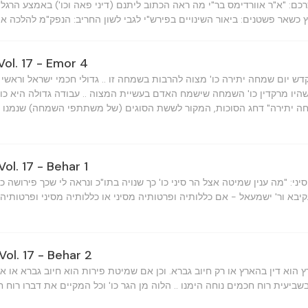
צרכם: "א"ר אוורדימס בר"י מה ראה הכתוב ליתנם (דיני פאה וכו') באמצע הרגל
רץ כשאר פשטנים: ביאור השינויים בפירש"י לגבי לשון החריב: הנפק"מ להלכה 
Vol. 17 - Emor 4
ש יום שמחה יתירה כו' מצוה להרבות בשמחה זו .. גדולי חכמי ישראל וראשי ה
יו מרקדין כו' השמחה שישמח האדם בעשיית המצוה .. עבודה גדולה היא כו' 
חה יתירה" דחג הסוכות, המקור לששת הסוגים (של משתתפי השמחה) שנמנו
Vol. 17 - Behar 1
יני: "מה ענין שמיטה אצל הר סיני כו' כך שנויה בתו"כ ונראה לי שכך פירושה כו
קיבא ור' ישמעאל - אם כללותיה ופרטותיה מסיני או כללותיה מסיני ופרטותיה
Vol. 17 - Behar 2
הוא דין בהארץ או רק חיוב גברא. וכן אם שמיטת פירות הוא חיוב גברא או
שביעית רוח חכמים נוחה הימנו .. הלוה מן הגר כו' וכל המקיים את דברו רוח 