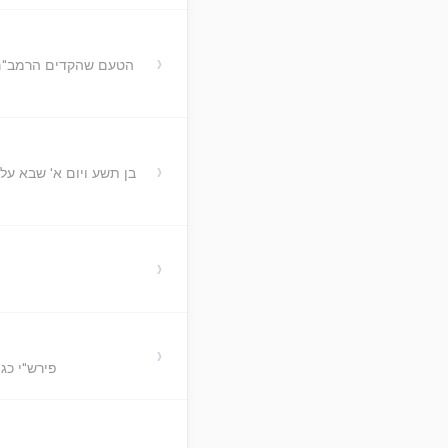
›
הטעם שהקדים הרמב"ם ה
›
›
›
פירש"י כג