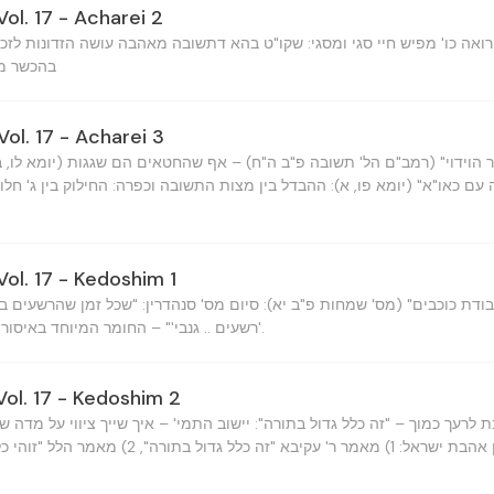
Vol. 17 - Acharei 2
רואה כו' מפיש חיי סגי ומסגי: שקו"ט בהא דתשובה מאהבה עושה הזדונות לזכיו
בהכשר מצ
Vol. 17 - Acharei 3
ה עם כאו"א" (יומא פו, א): ההבדל בין מצות התשובה וכפרה: החילוק בין ג' חל
Vol. 17 - Kedoshim 1
רשעים .. גנבי'" – החומר המיוחד באיסור גניבה, והקשר לתחילת המס'.
Vol. 17 - Kedoshim 2
ת לרעך כמוך – "זה כלל גדול בתורה": יישוב התמי' – איך שייך ציווי על מדה 
בין שני המאמרים בענין אהבת ישראל: 1) מאמר ר' עקי