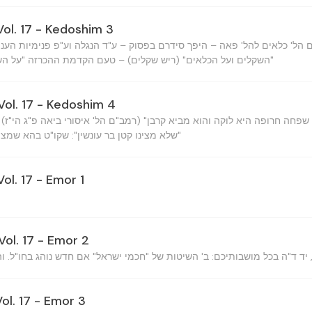
Vol. 17 - Kedoshim 3
ל' כלאים להל' פאה – היפך סידרם בפסוק – ע"ד הנגלה וע"פ פנימיות הענינ
השקלים ועל הכלאים" (ריש שקלים) – טעם הקדמת ההכרזה "על השקלים" להכרזה "על הכלאים"
Vol. 17 - Kedoshim 4
"שלא מצינו קטן בר עונשין": שקו"ט בהא שמצי
Vol. 17 - Emor 1
Vol. 17 - Emor 2
, יד ד"ה בכל מושבותיכם: ב' השיטות של "חכמי ישראל" אם חדש נוהג בחו"ל. וה
Vol. 17 - Emor 3