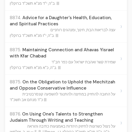
ב"ה, י"ד מנ"א תשכ"ד ברוקלין. |||
8874.
Advice for a Daughter's Health, Education,
and Spiritual Practices
›
עצה לבריאות הבת, חינוך, ומנהגים רוחניים
ב"ה, י"ז מנ"א תשכ"ד ברוקלין. |||
8875.
Maintaining Connection and Ahavas Yisrael
with Kfar Chabad
›
שמירת קשר ואהבת ישראל עם כפר חב"ד
ב"ה, כ"א מנ"א תשכ"ד ברוקלין. |||
8875.
On the Obligation to Uphold the Mechitzah
and Oppose Conservative Influence
›
על החובה להחזיק במחיצה ולהתנגד להשפעה קונסרבטיבית
כ"ד מנחם אב תשכ"ד |||
8876.
On Using One's Talents to Strengthen
Judaism Through Writing and Teaching
›
על ניצול כשרונות לחיזוק היהדות באמצעות כתיבה והוראה
ב"ה, כ"ה מנ"א, תשכ"ד ברוקלין, נ.י.
ש. ב. אולמאן — S. B. Ullman