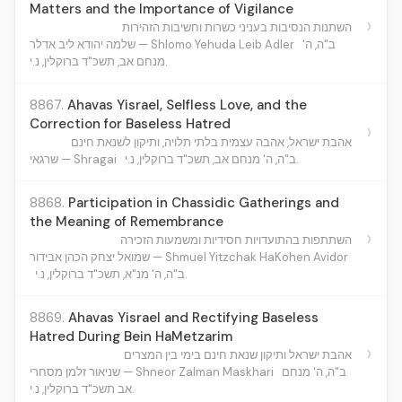
Matters and the Importance of Vigilance
›
השתנות הנסיבות בעניני כשרות וחשיבות הזהירות
ב"ה, ה'
שלמה יהודא ליב אדלר — Shlomo Yehuda Leib Adler
מנחם אב, תשכ"ד ברוקלין, נ.י.
8867.
Ahavas Yisrael, Selfless Love, and the
Correction for Baseless Hatred
›
אהבת ישראל, אהבה עצמית בלתי תלויה, ותיקון לשנאת חינם
ב"ה, ה' מנחם אב, תשכ"ד ברוקלין, נ.י.
שרגאי — Shragai
8868.
Participation in Chassidic Gatherings and
the Meaning of Remembrance
›
השתתפות בהתועדויות חסידיות ומשמעות הזכירה
שמואל יצחק הכהן אבידור — Shmuel Yitzchak HaKohen Avidor
ב"ה, ה' מנ"א, תשכ"ד ברוקלין, נ.י.
8869.
Ahavas Yisrael and Rectifying Baseless
Hatred During Bein HaMetzarim
›
אהבת ישראל ותיקון שנאת חינם בימי בין המצרים
ב"ה, ה' מנחם
שניאור זלמן מסחרי — Shneor Zalman Maskhari
אב תשכ"ד ברוקלין, נ.י.