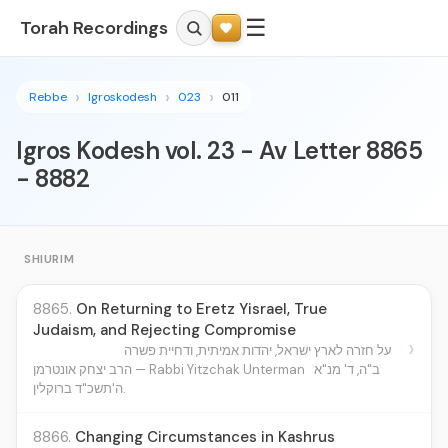
☰
Torah Recordings
Rebbe
Igroskodesh
023
011
Igros Kodesh vol. 23 - Av Letter 8865
- 8882
SHIURIM
8865.
On Returning to Eretz Yisrael, True
Judaism, and Rejecting Compromise
›
על חזרה לארץ ישראל, יהדות אמיתית, ודחיית פשרה
ב"ה, ד' מנ"א
הרב יצחק אונטרמן — Rabbi Yitzchak Unterman
ה'תשכ"ד ברוקלין.
8866.
Changing Circumstances in Kashrus