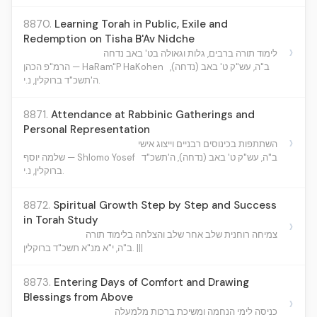
8870.
Learning Torah in Public, Exile and
Redemption on Tisha B'Av Nidche
›
לימוד תורה ברבים, גלות וגאולה בט' באב נדחה
ב"ה, עש"ק ט' באב (נדחה),
הרמ"פ הכהן — HaRam"P HaKohen
ה'תשכ"ד ברוקלין, נ.י.
8871.
Attendance at Rabbinic Gatherings and
Personal Representation
›
השתתפות בכינוסים רבניים וייצוג אישי
ב"ה, עש"ק ט' באב (נדחה), ה'תשכ"ד
שלמה יוסף — Shlomo Yosef
ברוקלין, נ.י.
8872.
Spiritual Growth Step by Step and Success
in Torah Study
›
צמיחה רוחנית שלב אחר שלב והצלחה בלימוד תורה
ב"ה, י"א מנ"א תשכ"ד ברוקלין. |||
8873.
Entering Days of Comfort and Drawing
Blessings from Above
›
כניסה לימי הנחמה ומשיכת ברכות מלמעלה