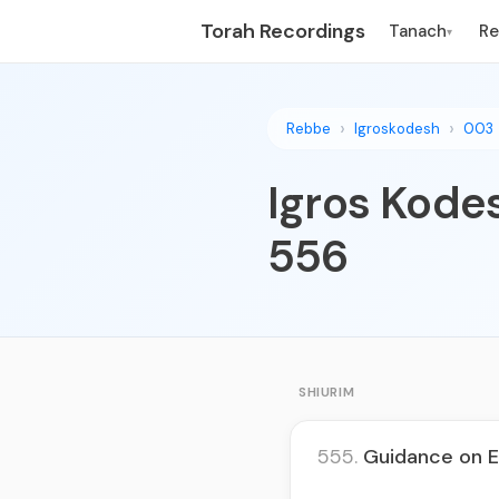
Torah Recordings
Tanach
R
▾
Rebbe
Igroskodesh
003
Igros Kodes
556
SHIURIM
555.
Guidance on Ed