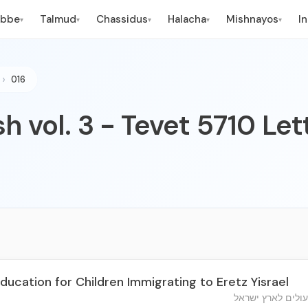
ebbe
Talmud
Chassidus
Halacha
Mishnayos
I
▾
▾
▾
▾
▾
016
h vol. 3 - Tevet 5710 Let
ucation for Children Immigrating to Eretz Yisrael
עולים לארץ ישראל