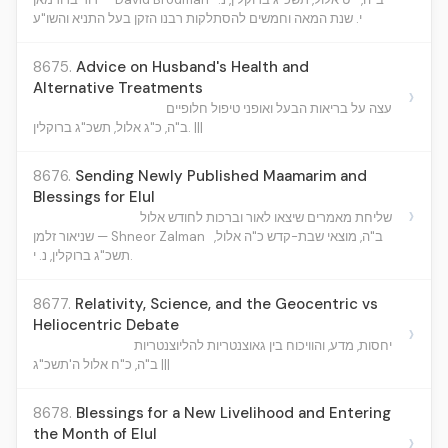
י. שנת המאה וחמשים להסתלקות רבנו הזקן בעל התניא והשו"ע
8675.
Advice on Husband's Health and
Alternative Treatments
›
עצה על בריאות הבעל ואופני טיפול חלופיים
ב"ה, כ"ג אלול, תשכ"ג ברוקלין. |||
8676.
Sending Newly Published Maamarim and
Blessings for Elul
›
שליחת מאמרים שיצאו לאור וברכות לחודש אלול
ב"ה, מוצאי שבת-קדש כ"ה אלול,
שניאור זלמן — Shneor Zalman
תשכ"ג ברוקלין, נ. י.
8677.
Relativity, Science, and the Geocentric vs
Heliocentric Debate
›
יחסות, מדע, והוויכוח בין גאוצנטריות להליוצנטריות
ב"ה, כ"ח אלול ה'תשכ"ג |||
8678.
Blessings for a New Livelihood and Entering
the Month of Elul
›