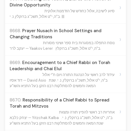
Divine Opportunity
›
סיוע לישיבה, אלול כחודש של הזדמנות אלוקית
ב"ה, י"ט אלול, תשכ"ג ברוקלין, נ. י. |||
8668.
Prayer Nusach in School Settings and
Changing Traditions
›
נוסח התפלה במסגרות בית ספר ושינוי מסורות
ב"ה, י"ט אלול, תשכ"ג ברוקלין.
יעקב לרר — Yaakov Lerer
8669.
Encouragement to a Chief Rabbi on Torah
Leadership and Chai Elul
›
עידוד לרב ראשי על הנהגת התורה ויום ח"י אלול
ב"ה, י"ט אלול, תשכ"ג ברוקלין, נ. י. שנת
דוד אסיו — David Asio
המאה וחמשים להסתלקות רבנו הזקן בעל התניא והשו"ע
8670.
Responsibility of a Chief Rabbi to Spread
Torah and Mitzvos
›
אחריות רב ראשי להפיץ תורה ומצוות
ב"ה, י"ט אלול, תשכ"ג ברוקלין, נ. י.
יצחק כלבא — Yitzchak Kalba
שנת המאה וחמשים להסתלקות רבנו הזקן בעל התניא והשו"ע