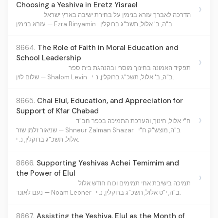
Choosing a Yeshiva in Eretz Yisrael
›
הדרכה לאברך עזרא בנימין על בחירת ישיבה בארץ ישראל
ב"ה, ב' אלול, תשכ"ג ברוקלין.
עזרא בנימין — Ezra Binyamin
8664.
The Role of Faith in Moral Education and
School Leadership
›
תפקיד האמונה בחינוך מוסרי ובהנהגת בית ספר
ב"ה, ב' אלול, תשכ"ג ברוקלין, נ. י.
שלום לוין — Shalom Levin
8665.
Chai Elul, Education, and Appreciation for
Support of Kfar Chabad
›
ח"י אלול, חינוך, והערכת התמיכה בכפר חב"ד
ב"ה, מוצש"ק ח"י
שניאור זלמן שזר — Shneur Zalman Shazar
אלול, תשכ"ג ברוקלין, נ. י.
8666.
Supporting Yeshivas Achei Temimim and
the Power of Elul
›
תמיכה בישיבת אחי תמימים וכוח חודש אלול
ב"ה, י"ט אלול, תשכ"ג ברוקלין, נ. י.
נעם לאונר — Noam Leoner
8667.
Assisting the Yeshiva, Elul as the Month of