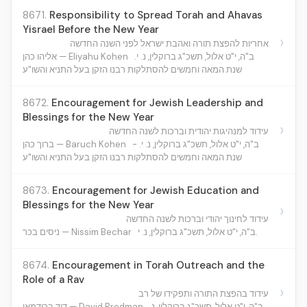
8671.
Responsibility to Spread Torah and Ahavas
Yisrael Before the New Year
›
אחריות להפצת תורה ואהבת ישראל לפני השנה החדשה
ב"ה, י"ט אלול, תשכ"ג ברוקלין, נ. י.
אליהו כהן — Eliyahu Kohen
שנת המאה וחמשים להסתלקות רבנו הזקן בעל התניא והשו"ע
8672.
Encouragement for Jewish Leadership and
Blessings for the New Year
›
עידוד למנהיגות יהודית וברכות לשנה החדשה
ב"ה, י"ט אלול, תשכ"ג ברוקלין, נ. י. -
ברוך כהן — Baruch Kohen
שנת המאה וחמשים להסתלקות רבנו הזקן בעל התניא והשו"ע
8673.
Encouragement for Jewish Education and
Blessings for the New Year
›
עידוד לחינוך יהודי וברכות לשנה החדשה
ב"ה, י"ט אלול, תשכ"ג ברוקלין, נ. י.
ניסים בכר — Nissim Bechar
8674.
Encouragement in Torah Outreach and the
Role of a Rav
›
עידוד בהפצת התורה ותפקידו של רב
ב"ה, י"ט אלול, תשכ"ג ברוקלין, נ.
דוד ברודמאן — David Brodman