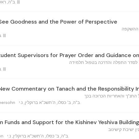
ב"ה, ראש חדש כסלו, תשכ"א ברוקלין. |||
See Goodness and the Power of Perspective
ח ההשקפה
ב"ה, א' כסלו, תשכ"א ברוקלין. |||
tudent Supervisors for Prayer Order and Guidance o
ם לסדר התפלה והדרכה בטפול תלמידה
ב"ה, א' כסלו, תשכ"א ברוקלין. |||
 New Commentary on Tanach and the Responsibility I
 התנ"ך והאחריות הכרוכה בכך
ב"ה, ב' כסלו, ה'תשכ"א ברוקלין, נ.י.
 Schneersohn
 Funds and Support for the Kishinev Yeshiva Buildin
ן ישיבת קישינוב
ב"ה, ב' כסלו, ה'תשכ"א ברוקלין, נ.י.
ren