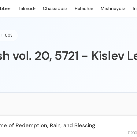
ebbe
Talmud
Chassidus
Halacha
Mishnayos
I
▾
▾
▾
▾
▾
003
h vol. 20, 5721 - Kislev 
ime of Redemption, Rain, and Blessing
ברכה