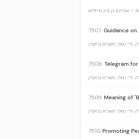
 מייזליש
7507.
Guidance on 
7508.
Telegram for
7509.
Meaning of 'B
7510.
Promoting Pe