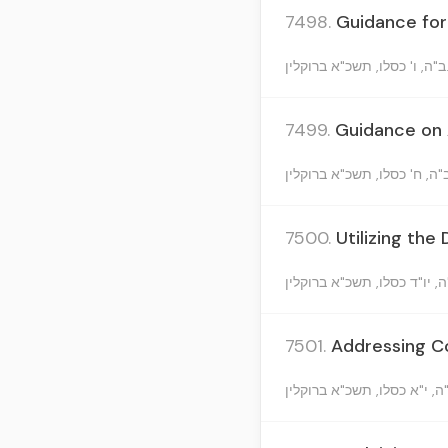
7498.
Guidance for
קלין
7499.
Guidance on A
7500.
Utilizing th
7501.
Addressing C