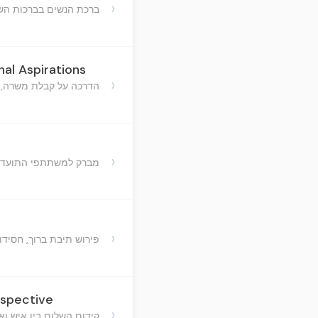
›
ברכת הנשים בברכות הש
al Aspirations
›
הדרכה על קבלת משרה, ח
›
מברק למשתתפי התועדות
›
פירוש תיבת ברוך, חסידו
rspective
›
קידום השלום בין איש וא