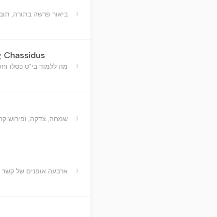
h
›
ביאור פרשה בתורה, תובנו
g Chassidus
›
מה ללמוד בי"ט כסלו וח
›
שמחה, צדקה, ופירוש קר
›
ארבעה אופנים של קשר ח