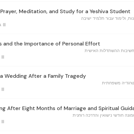
Prayer, Meditation, and Study for a Yeshiva Student
ת, ולימוד עבור תלמיד ישיבה
ב"ה, ה' כסלו, תשכ"א ברוקלין. |||
s and the Importance of Personal Effort
וחשיבות ההשתדלות האישית
ב"ה, ו' כסלו, תשכ"א ברו. |||
 a Wedding After a Family Tragedy
טרגדיה משפחתית
ב"ה, ו' כסלו, תשכ"א ברו. |||
ng After Eight Months of Marriage and Spiritual Gui
ונה חודשי נישואין והדרכה רוחנית
ב"ה, ו' כסלו, תשכ"א ברו. |||