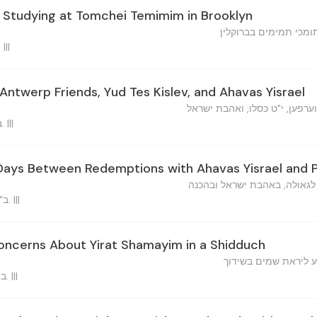
 Studying at Tomchei Temimim in Brooklyn
ומכי תמימים בברוקלין
ב"ה, ו' כסלו, תשכ"א ברו. |||
ntwerp Friends, Yud Tes Kislev, and Ahavas Yisrael
ערפען, י"ט כסלו, ואהבת ישראל
ב"ה, ח' כסלו, תשכ"א ברוקלין. |||
e Days Between Redemptions with Ahavas Yisrael and 
 לגאולה, באהבת ישראל ובהכנה
ב"ה, יו"ד כסלו, תשכ"א ברוקלין. |||
oncerns About Yirat Shamayim in a Shidduch
 ליראת שמים בשידוך
ב"ה, י"א כסלו, תשכ"א ברוקלין. |||