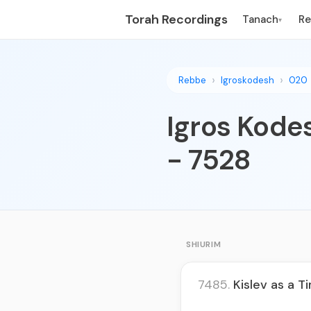
Torah Recordings
Tanach
R
▾
Rebbe
Igroskodesh
020
Igros Kodes
- 7528
SHIURIM
7485.
Kislev as a T