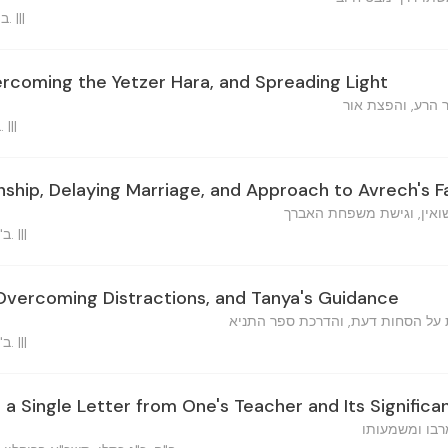
ב"ה, ח"י כסלו, תשכ"א ברוקלין. |||
rcoming the Yetzer Hara, and Spreading Light
 הרע, והפצת אור
ב"ה, כ' כסלו, תשכ"א ברוקלין. |||
onship, Delaying Marriage, and Approach to Avrech's F
ואין, וגישת משפחת האברך
ב"ה, כ"ב כסלו, תשכ"א ברוקלין. |||
 Overcoming Distractions, and Tanya's Guidance
 על הסחות דעת, והדרכת ספר התניא
ב"ה, כ"ב כסלו, תשכ"א ברוקלין. |||
 a Single Letter from One's Teacher and Its Significa
רבו ומשמעותו