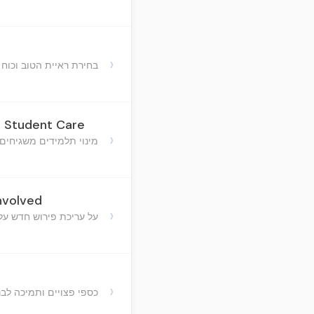
›
בחירת ראיית הטוב וכו
n Student Care
›
מינוי תלמידים משגיחי
nvolved
›
על עריכת פירוש חדש על
g
›
כספי פצויים ותמיכה לבני