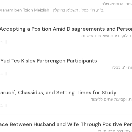
חר והנוסחא שלה
ב"ה, ח"י כסלו, תשכ"א ברוקלין.
אברהם בן ציון — Avraham ben Tzion Meizlish
Accepting a Position Amid Disagreements and Person
ילוקי דעות ושאיפות אישיות
ב"ה, ח"י כסלו, תשכ"א ברוקלין. |||
 Yud Tes Kislev Farbrengen Participants
 י"ט כסלו
ב"ה, ח"י כסלו, תשכ"א ברוקלין. |||
aruch', Chassidus, and Setting Times for Study
ת, וקביעת עתים ללימוד
ב"ה, ח"י כסלו, תשכ"א ברוקלין. |||
ace Between Husband and Wife Through Positive Pe
שתו דרך מבט חיובי