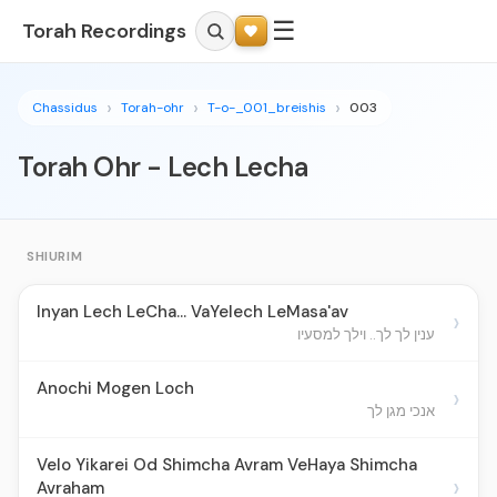
☰
Torah Recordings
Chassidus
Torah-ohr
T-o-_001_breishis
003
Torah Ohr - Lech Lecha
SHIURIM
Inyan Lech LeCha... VaYelech LeMasa'av
›
ענין לך לך.. וילך למסעיו
Anochi Mogen Loch
›
אנכי מגן לך
Velo Yikarei Od Shimcha Avram VeHaya Shimcha
›
Avraham