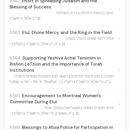
9362.
Effort in Spreading Judaism and the
Blessing of Success
›
יגיעה בהפצת היהדות וברכת ההצלחה
י"ב אלול, ה'תשכ"ז |||
9363.
Elul, Divine Mercy, and the King in the Field
›
אלול, רחמי שמים, והמלך בשדה
ב"ה, י"ג אלול, ה'תשכ"ז ברוקלין, נ.י. |||
9364.
Supporting Yeshiva Achai Temimim in
Rishon LeTzion and the Importance of Torah
›
Institutions
תמיכה בישיבת אחי תמימים בראשון לציון וחשיבות מוסדות התורה
ב"ה, ט"ו אלול, ה'תשכ"ז ברוקלין, נ.י.
מר א. שפטל — Mr. A. Sheftel
9365.
Encouragement to Montreal Women's
Committee During Elul
›
עידוד לוועדת הנשים במונטריאול במהלך אלול
ב"ה, מוצש"ק ח"י אלול, ה'תשכ"ז ברוקלין, נ.י. |||
9366.
Blessings to Afula Police for Participation in