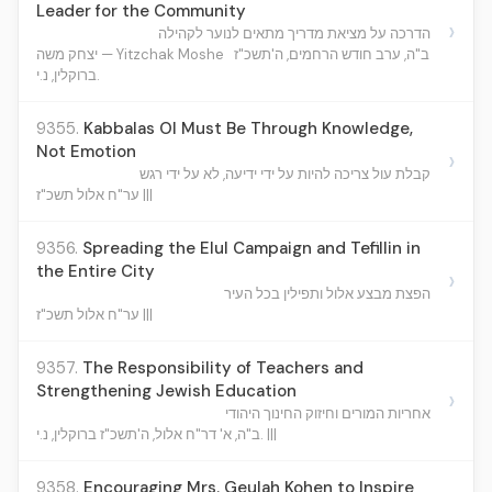
Leader for the Community
›
הדרכה על מציאת מדריך מתאים לנוער לקהילה
ב"ה, ערב חודש הרחמים, ה'תשכ"ז
יצחק משה — Yitzchak Moshe
ברוקלין, נ.י.
9355.
Kabbalas Ol Must Be Through Knowledge,
Not Emotion
›
קבלת עול צריכה להיות על ידי ידיעה, לא על ידי רגש
ער"ח אלול תשכ"ז |||
9356.
Spreading the Elul Campaign and Tefillin in
the Entire City
›
הפצת מבצע אלול ותפילין בכל העיר
ער"ח אלול תשכ"ז |||
9357.
The Responsibility of Teachers and
Strengthening Jewish Education
›
אחריות המורים וחיזוק החינוך היהודי
ב"ה, א' דר"ח אלול, ה'תשכ"ז ברוקלין, נ.י. |||
9358.
Encouraging Mrs. Geulah Kohen to Inspire