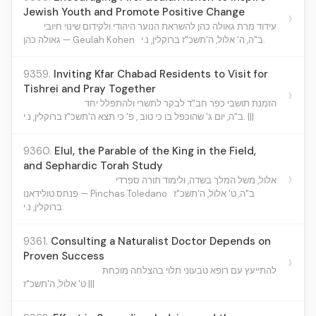
Jewish Youth and Promote Positive Change
›
עידוד מרת גאולה כהן להשראת הנוער היהודי ולקידום שינוי חיובי
ב"ה, ה' אלול, ה'תשכ"ז ברוקלין, נ.י.
גאולה כהן — Geulah Kohen
9359.
Inviting Kfar Chabad Residents to Visit for
Tishrei and Pray Together
›
הזמנת תושבי כפר חב"ד לבקר לתשרי ולהתפלל יחד
ב"ה, יום ג' שהוכפל בו כי טוב , פ' כי תצא ה'תשכ"ז ברוקלין, נ.י. |||
9360.
Elul, the Parable of the King in the Field,
and Sephardic Torah Study
›
אלול, משל המלך בשדה, ולימוד תורה ספרדי
ב"ה, ט' אלול, ה'תשכ"ז
פנחס טולידאנו — Pinchas Toledano
ברוקלין, נ.י.
9361.
Consulting a Naturalist Doctor Depends on
Proven Success
›
להתייעץ עם רופא טבעוני תלוי בהצלחה מוכחת
ט' אלול, ה'תשכ"ז |||