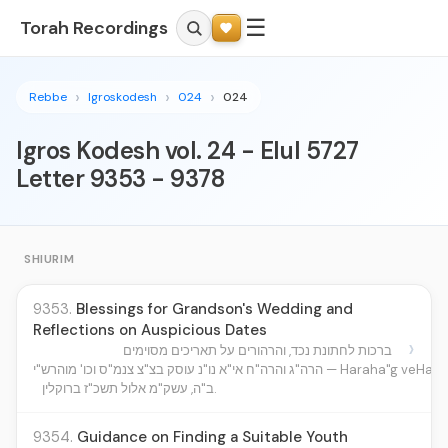
☰
Torah Recordings
Rebbe
Igroskodesh
024
024
Igros Kodesh vol. 24 - Elul 5727
Letter 9353 - 9378
SHIURIM
9353.
Blessings for Grandson's Wedding and
Reflections on Auspicious Dates
›
ברכות לחתונת נכד, והרהורים על תאריכים מסוימים
 נו"נ עוסק בצ"צ צנמ"ס וכו' מוהרש"י
ב"ה, עשק"מ אלול תשכ"ז ברוקלין.
9354.
Guidance on Finding a Suitable Youth