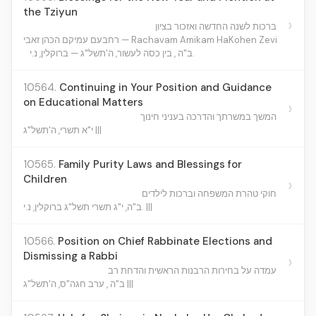
the Tziyun
›
ברכות לשנה החדשה ואזכור בציון
רחבעם עמיקם הכהן זאבי — Rachavam Amikam HaKohen Zevi
ב"ה , בין כסה לעשור, ה'תשל"ג — ברוקלין, נ.י.
10564.
Continuing in Your Position and Guidance
on Educational Matters
›
המשך במשרתך והדרכה בעניני חינוך
י"א תשרי, ה'תשל"ג |||
10565.
Family Purity Laws and Blessings for
Children
›
חוקי טהרת המשפחה וברכות לילדים
ב"ה, י"ג תשרי תשל"ג ברוקלין, נ.י. |||
10566.
Position on Chief Rabbinate Elections and
Dismissing a Rabbi
›
עמדה על בחירות הרבנות הראשית והדחת רב
ב"ה , ערב חגה"ס, ה'תשל"ג |||