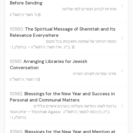
Before Sending
›
אחריות לבדוק חומרים לפני שליחה
ה' תשרי ה'תשל"ג |||
10560.
The Spiritual Message of Shemitah and Its
Relevance Everywhere
›
המסר הרוחני של שמיטה וחשיבותו בכל מקום
ב"ה , וא"ו תשרי, ה'תשל"ג — ברוקלין, נ.י. |||
10561.
Arranging Libraries for Jewish
Conversation
›
סידור ספריות לשיחה יהודית
ז' תשרי, ה'תשל"ג |||
10562.
Blessings for the New Year and Success in
Personal and Communal Matters
›
ברכות לשנה החדשה והצלחה בענינים אישיים וכלליים
ב"ה, בין כסה לעשור, ה'תשל"ג
יצחק אגסי — Yitzchak Agassi
ברוקלין, נ.י.
10563.
Blessings for the New Year and Mention at