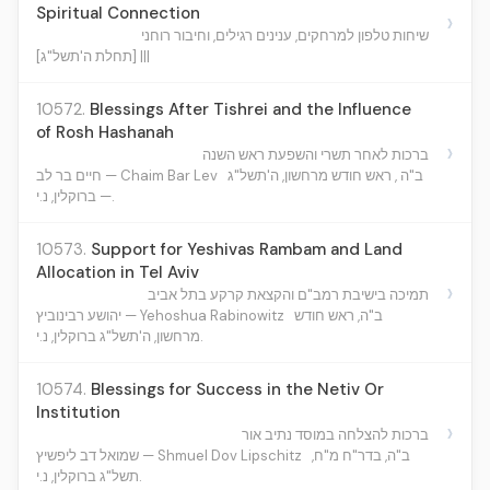
Spiritual Connection
›
שיחות טלפון למרחקים, ענינים רגילים, וחיבור רוחני
[תחלת ה'תשל"ג] |||
10572.
Blessings After Tishrei and the Influence
of Rosh Hashanah
›
ברכות לאחר תשרי והשפעת ראש השנה
ב"ה , ראש חודש מרחשון, ה'תשל"ג
חיים בר לב — Chaim Bar Lev
— ברוקלין, נ.י.
10573.
Support for Yeshivas Rambam and Land
Allocation in Tel Aviv
›
תמיכה בישיבת רמב"ם והקצאת קרקע בתל אביב
ב"ה, ראש חודש
יהושע רבינוביץ — Yehoshua Rabinowitz
מרחשון, ה'תשל"ג ברוקלין, נ.י.
10574.
Blessings for Success in the Netiv Or
Institution
›
ברכות להצלחה במוסד נתיב אור
ב"ה, בדר"ח מ"ח,
שמואל דב ליפשיץ — Shmuel Dov Lipschitz
תשל"ג ברוקלין, נ.י.