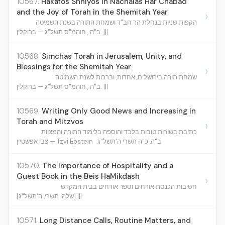
10567.
Hakafos Shniyos in Nachalas Har Chabad
and the Joy of Torah in the Shemitah Year
›
הקפות שניות בנחלת הר חב"ד ושמחת התורה בשנת השמיטה
ב"ה , חוהמ"ס תשל"ג — ברוקלין. |||
10568.
Simchas Torah in Jerusalem, Unity, and
Blessings for the Shemitah Year
›
שמחת תורה בירושלים, אחדות, וברכות לשנת השמיטה
ב"ה , חוהמ"ס תשל"ג — ברוקלין. |||
10569.
Writing Only Good News and Increasing in
Torah and Mitzvos
›
כתיבת בשורות טובות בלבד והוספה בלימוד התורה והמצוות
ב"ה, כ"ה תשרי ה'תשל"ג
צבי אפשטיין — Tzvi Epstein
10570.
The Importance of Hospitality and a
Guest Book in the Beis HaMikdash
›
חשיבות הכנסת אורחים וספר אורחים בבית המקדש
[שלהי תשרי, ה'תשל"ג] |||
10571.
Long Distance Calls, Routine Matters, and