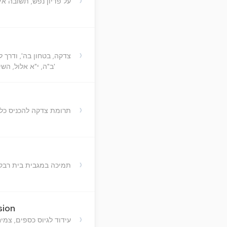
›
על פדיון נפש, תשובה א
›
צדקה, בטחון בה', ודרך 
ב"ה, י"א אלול, השי"ת הוו"ח אי"א מו"מ באמונה וכו' מהר"י הכהן שי'
›
תרומת צדקה להכניס כל
›
תמיכה במגבית בית רבק
sion
›
עידוד לגיוס כספים, צמיח