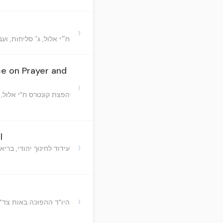
›
ח״י אלול, ג׳ סליחות, וע
nce on Prayer and
›
הפצת קונטרס ח"י אלול, 
l
›
עידוד לחינוך יהודי, בריא
›
היו"ד ההפוכה באות צד"