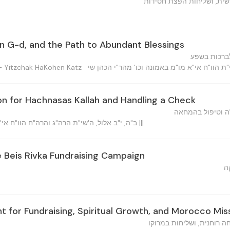
ישית, ושליחות הפצת חסידות
 in G-d, and the Path to Abundant Blessings
לברכות בשפע
— Yitzchak HaKohen Katz
on for Hachnasas Kallah and Handling a Check
ה וטיפול בהמחאה
ב"ה, י"ב אלול, ה'שי"ת הרה"ג והרה"ח הוו"ח אי"א נו"מ וכו' מוהררש"י שי' זוין |||
 Beis Rivka Fundraising Campaign
ה
for Fundraising, Spiritual Growth, and Morocco Mis
ה רוחנית, ושליחות במרוקו