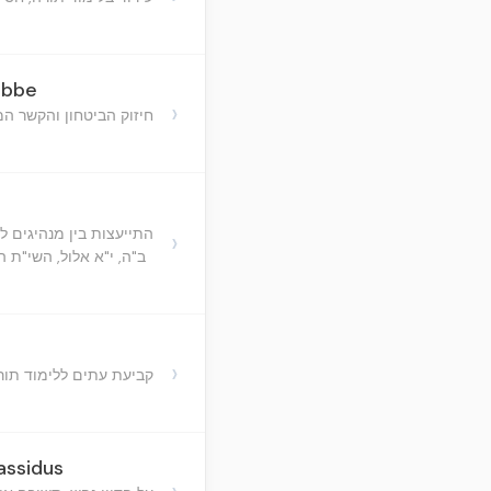
ebbe
›
חיזוק הביטחון והקשר ה
התייעצות בין מנהיגים ל
›
ב"ה, י"א אלול, השי"ת ה
›
קביעת עתים ללימוד תור
assidus