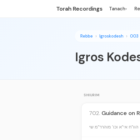
Torah Recordings
Tanach
R
▾
Rebbe
Igroskodesh
003
Igros Kodes
SHIURIM
702.
Guidance on R