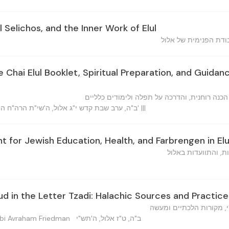
l Selichos, and the Inner Work of Elul
בודת הפנימית של אלול
e Chai Elul Booklet, Spiritual Preparation, and Guida
הכנה רוחנית, והדרכה על תפלה ולימודים כלליים
ב"ה, ערב שבת קדש י"ג אלול, ה'שי"ת הרה"ח הוו"ח אי"א נו"מ וכו' מהור"י שי' |||
for Jewish Education, Health, and Farbrengen in Elu
ות, והתוועדות באלול
ud in the Letter Tzadi: Halachic Sources and Practice
י, מקורות הלכתיים ומעשה
ב"ה, ט"ז אלול, ה'תש"י
הרב אב — Rabbi Avraham Friedman