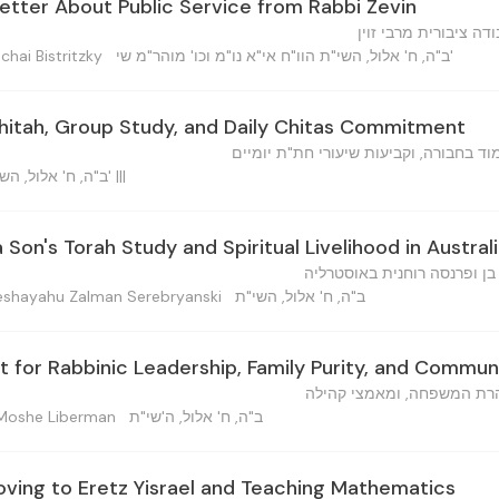
etter About Public Service from Rabbi Zevin
ה ציבורית מרבי זוין
ב"ה, ח' אלול, השי"ת הוו"ח אי"א נו"מ וכו' מוהר"מ שי'
 — Mordechai Bistritzky
hitah, Group Study, and Daily Chitas Commitment
וד בחבורה, וקביעות שיעורי חת"ת יומיים
ב"ה, ח' אלול, השי"ת הוו"ח אי"א נו"מ וכו'... שי' |||
 Son's Torah Study and Spiritual Livelihood in Austral
בן ופרנסה רוחנית באוסטרליה
ב"ה, ח' אלול, השי"ת
ישעיהו זלמן ס — Yeshayahu Zalman Serebryanski
for Rabbinic Leadership, Family Purity, and Communi
הרת המשפחה, ומאמצי קהילה
ב"ה, ח' אלול, ה'שי"ת
 — David Moshe Liberman
oving to Eretz Yisrael and Teaching Mathematics