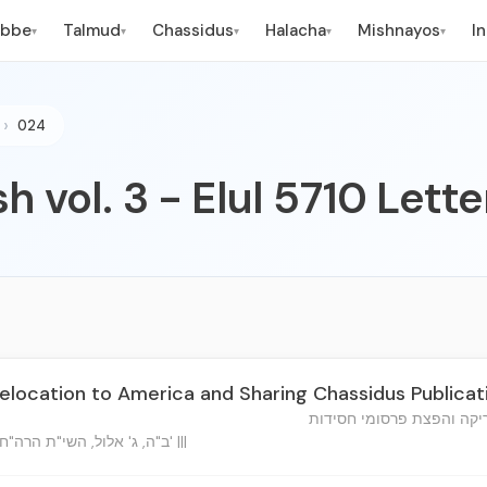
ebbe
Talmud
Chassidus
Halacha
Mishnayos
I
▾
▾
▾
▾
▾
024
h vol. 3 - Elul 5710 Lett
elocation to America and Sharing Chassidus Publicat
קה והפצת פרסומי חסידות
ב"ה, ג' אלול, השי"ת הרה"ח הוו"ח אי"א וכו' מוהרר"מ שי' |||