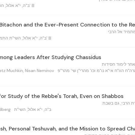
ב"ה, י"א אלול, השי"ת הוו"ח אי"א נו"נ וכו'... שי' |||
Bitachon and the Ever-Present Connection to the R
מתמיד אל הרבי
ב"ה, י"א אלול, השי"ת התמים הוו"ח אי"א וכו' מו"ה... שי' |||
mong Leaders After Studying Chassidus
אחר לימוד חסידות
eretz Muchkin, Nisan Neminov
רה"ח הוו"ח אי"א נו"מ וכו' מהרי"ן שי' מהר"פ
for Study of the Rebbe's Torah, Even on Shabbos
ת הרבי, גם בשבת
ב"ה, י"א אלול, השי"ת
 Goldberg
sh, Personal Teshuvah, and the Mission to Spread Ch