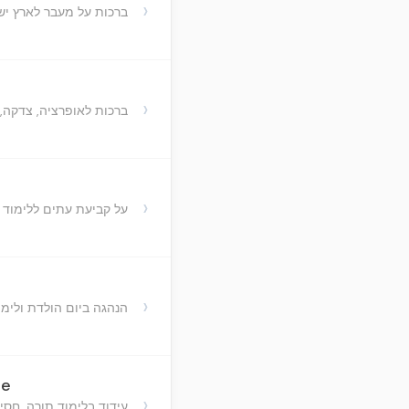
›
ברכות על מעבר לארץ י
›
ברכות לאופרציה, צדקה
›
על קביעת עתים ללימוד 
›
הנהגה ביום הולדת ולימו
ge
›
עידוד בלימוד תורה, חסיד