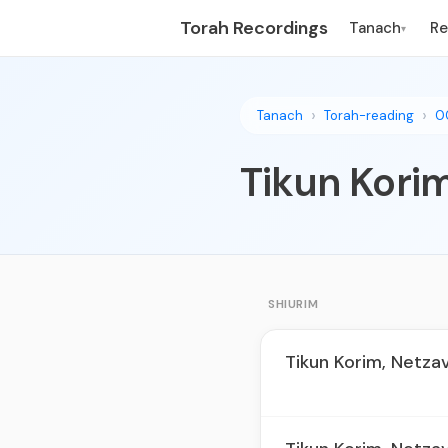
Torah Recordings
Tanach
R
▾
Tanach
Torah-reading
0
Tikun Kori
SHIURIM
Tikun Korim, Netzav