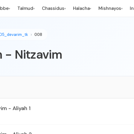
ebbe
Talmud
Chassidus
Halacha
Mishnayos
I
▾
▾
▾
▾
▾
05_devarim_tk
008
m - Nitzavim
im - Aliyah 1