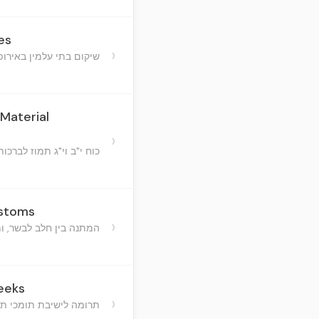
es
›
שיקום בתי עלמין באירו
Material
›
כוח י"ב וי"ג תמוז לברכות
ustoms
›
המתנה בין חלב לבשר, ומ
eeks
›
תרומה לישיבת תומכי תמי