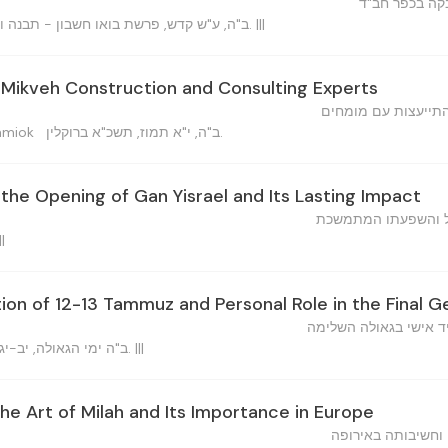
קה בכפר חב"ד
ב"ה, ע"ש קדש, פרשת בואו חשבון - תבנה ותכונן* ה'תשכ"א ברוקלין, נ. י. |||
Mikveh Construction and Consulting Experts
התייעצות עם מומחים
ב"ה, י"א תמוז, תשכ"א ברוקלין.
Shlamiok
 the Opening of Gan Yisrael and Its Lasting Impact
ל והשפעתו המתמשכת
ב"ה, . |||
on of 12-13 Tammuz and Personal Role in the Final G
יד אישי בגאולה השלימה
ב"ה ימי הגאולה, יב-יג תמוז, ה'תשכ"א ברוקלין, נ. י. |||
he Art of Milah and Its Importance in Europe
 וחשיבותה באירופה