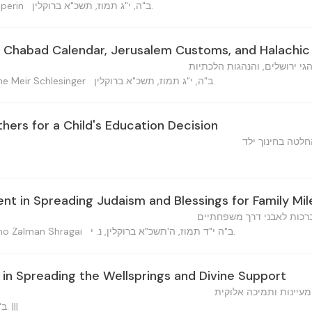
ב"ה, י"ג תמוז, תשכ"א ברוקלין.
Heilperin
 Chabad Calendar, Jerusalem Customs, and Halachic
גי ירושלים, והנהגות הלכתיות
ב"ה, י"ג תמוז, תשכ"א ברוקלין.
משה  — Moshe Meir Schlesinger
hers for a Child's Education Decision
לטה בחינוך ילד
t in Spreading Judaism and Blessings for Family Mi
רכות לאבני דרך משפחתיים
ב"ה י"ד תמוז, ה'תשכ"א ברוקלין, נ. י.
שלמ — Shlomo Zalman Shragai
 in Spreading the Wellsprings and Divine Support
עיינות ותמיכה אלוקית
ב"ה, י"ד תמוז, תשכ"א ברוקלין. |||