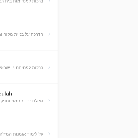
›
ברכות למסיימות בית רב
›
הדרכה על בניית מקוה ו
›
ברכות לפתיחת גן ישרא
eulah
›
גאולת יב-יג תמוז ותפק
›
על לימוד אומנות המילה