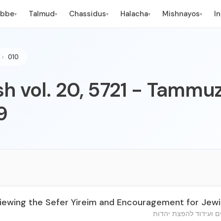
ebbe
Talmud
Chassidus
Halacha
Mishnayos
I
▾
▾
▾
▾
▾
010
h vol. 20, 5721 - Tammuz
9
viewing the Sefer Yireim and Encouragement for Jew
ים ועידוד להפצת יהדות