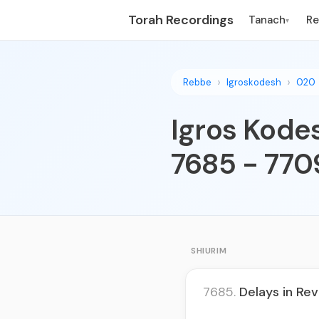
Torah Recordings
Tanach
R
▾
Rebbe
Igroskodesh
020
Igros Kodes
7685 - 770
SHIURIM
7685.
Delays in Re