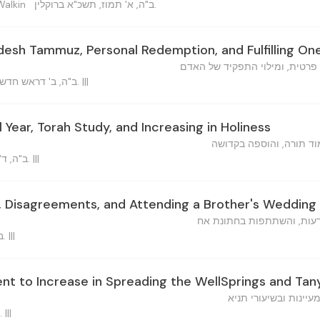
ב"ה, א' תמוז, תשכ"א ברוקלין.
uel Walkin
esh Tammuz, Personal Redemption, and Fulfilling One
פרטית, ומילוי התפקיד של האדם
ב"ה, ב' דראש חדש תמוז, ה'תשכ"א ברוקלין, נ. י. |||
 Year, Torah Study, and Increasing in Holiness
וד תורה, והוספה בקדושה
ב"ה, ד' תמוז, ה'תשכ"א ברוקלין, נ. י. |||
, Disagreements, and Attending a Brother's Wedding
דעות, והשתתפות בחתונת אח
ב"ה, ה' תמוז, תשכ"א ברוקלין. |||
t to Increase in Spreading the WellSprings and Tan
יינות ובשיעורי תניא
ב"ה, ו' תמוז, תשכ"א ברוקלין. |||