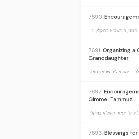
7690.
Encouragemen
7691.
Organizing a 
Granddaughter
אורסאהן
7692.
Encouragement
Gimmel Tammuz
7693.
Blessings for