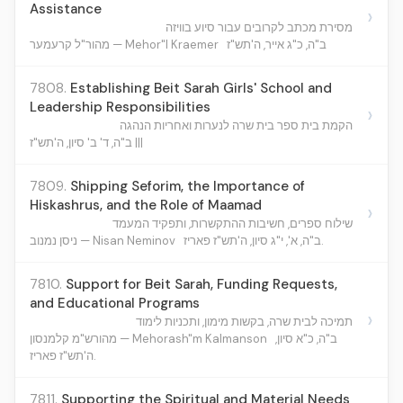
Assistance
›
מסירת מכתב לקרובים עבור סיוע בוויזה
ב"ה, כ"ג אייר, ה'תש"ז
מהור"ל קרעמער — Mehor"l Kraemer
7808.
Establishing Beit Sarah Girls' School and
Leadership Responsibilities
›
הקמת בית ספר בית שרה לנערות ואחריות הנהגה
ב"ה, ד' ב' סיון, ה'תש"ז |||
7809.
Shipping Seforim, the Importance of
Hiskashrus, and the Role of Maamad
›
שילוח ספרים, חשיבות ההתקשרות, ותפקיד המעמד
ב"ה, א', י"ג סיון, ה'תש"ז פאריז.
ניסן נמנוב — Nisan Neminov
7810.
Support for Beit Sarah, Funding Requests,
and Educational Programs
›
תמיכה לבית שרה, בקשות מימון, ותכניות לימוד
ב"ה, כ"א סיון,
מהורש"מ קלמנסון — Mehorash"m Kalmanson
ה'תש"ז פאריז.
7811.
Supporting the Spiritual and Material Needs