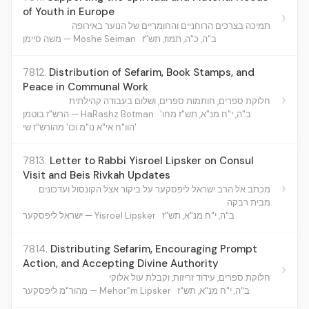
of Youth in Europe
›
תמיכה בצרכים הרוחניים והחומריים של הנוער באירופה
ב"ה, כ"ה, תמוז, תש"ז
משה סיימן — Moshe Seiman
7812.
Distribution of Sefarim, Book Stamps, and
Peace in Communal Work
›
חלוקת ספרים, חותמות ספרים, ושלום בעבודה קהילתית
ב"ה, י"ח מנ"א, תש"ז מחו'
הרש"ז בוטמן — HaRashz Botman
הוו"ח אי"א נו"מ וכו' מהורש"ז שי'
7813.
Letter to Rabbi Yisroel Lipsker on Consul
Visit and Beis Rivkah Updates
›
מכתב אל הרב ישראל ליפסקער על ביקור אצל הקונסול ועדכונים
מבית רבקה
ב"ה, י"ח מנ"א, תש"ז
ישראל ליפסקער — Yisroel Lipsker
7814.
Distributing Sefarim, Encouraging Prompt
Action, and Accepting Divine Authority
›
חלוקת ספרים, עידוד זריזות, וקבלת עול אלוקי
ב"ה, י"ח מנ"א, תש"ז
מהור"מ ליפסקער — Mehor"m Lipsker