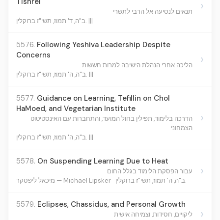
Tishrei
›
תנאים לנסיעה אל הרבי לתשרי
ב"ה, ד' תמוז, תשי"ז ברוקלין. |||
5576.
Following Yeshiva Leadership Despite
Concerns
›
הליכה אחרי הנהלת הישיבה למרות חששות
ב"ה, ה' תמוז, תשי"ז ברוקלין. |||
5577.
Guidance on Learning, Tefillin on Chol
HaMoed, and Vegetarian Institute
›
הדרכה בלימוד, תפילין בחול המועד, והתחברות עם האינסטיטוט
הצמחוני
ב"ה, ה' תמוז, תשי"ז ברוקלין. |||
5578.
On Suspending Learning Due to Heat
›
עבור הפסקת הלימוד בגלל החום
ב"ה, ה' תמוז, תשי"ז ברוקלין.
מיכאל ליפסקר — Michael Lipsker
5579.
Eclipses, Chassidus, and Personal Growth
›
ליקויים, חסידות, וצמיחה אישית