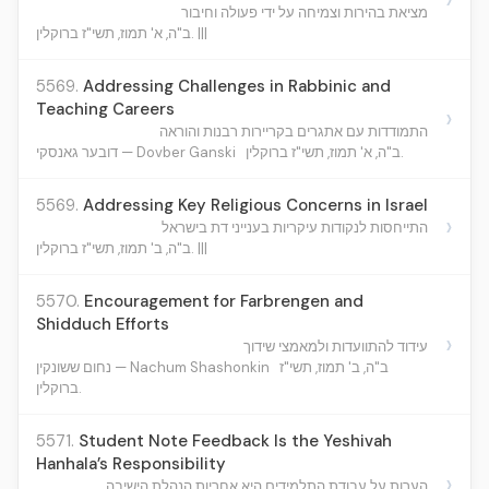
מציאת בהירות וצמיחה על ידי פעולה וחיבור
ב"ה, א' תמוז, תשי"ז ברוקלין. |||
5569.
Addressing Challenges in Rabbinic and
Teaching Careers
›
התמודדות עם אתגרים בקריירות רבנות והוראה
ב"ה, א' תמוז, תשי"ז ברוקלין.
דובער גאנסקי — Dovber Ganski
5569.
Addressing Key Religious Concerns in Israel
›
התייחסות לנקודות עיקריות בענייני דת בישראל
ב"ה, ב' תמוז, תשי"ז ברוקלין. |||
5570.
Encouragement for Farbrengen and
Shidduch Efforts
›
עידוד להתוועדות ולמאמצי שידוך
ב"ה, ב' תמוז, תשי"ז
נחום ששונקין — Nachum Shashonkin
ברוקלין.
5571.
Student Note Feedback Is the Yeshivah
Hanhala’s Responsibility
›
הערות על עבודת התלמידים היא אחריות הנהלת הישיבה