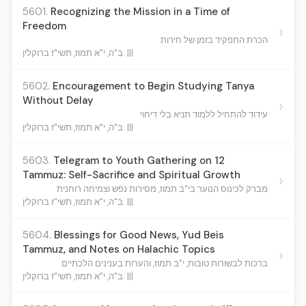
5601.
Recognizing the Mission in a Time of
Freedom
›
הכרת התפקיד בזמן של חירות
ב"ה, י"א תמוז, תשי"ז ברוקלין. |||
5602.
Encouragement to Begin Studying Tanya
Without Delay
›
עידוד להתחיל ללמוד תניא בלי דיחוי
ב"ה, י"א תמוז, תשי"ז ברוקלין. |||
5603.
Telegram to Youth Gathering on 12
Tammuz: Self-Sacrifice and Spiritual Growth
›
מברק לכינוס הנוער בי"ב תמוז, מסירות נפש וצמיחה רוחנית
ב"ה, י"א תמוז, תשי"ז ברוקלין. |||
5604.
Blessings for Good News, Yud Beis
Tammuz, and Notes on Halachic Topics
›
ברכות לבשורות טובות, י"ב תמוז, והערות בענינים הלכתיים
ב"ה, י"א תמוז, תשי"ז ברוקלין. |||