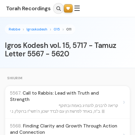
☰
Torah Recordings
Rebbe
Igroskodesh
015
011
Igros Kodesh vol. 15, 5717 - Tamuz
Letter 5567 - 5620
SHIURIM
5567.
Call to Rabbis: Lead with Truth and
Strength
›
קריאה לרבנים, להנהיג באמת ובתוקף
ב"ה, באחד לפרשת הן עם לבדד ישכון, ה'תשי"ז ברוקלין, נ.י. |||
5568.
Finding Clarity and Growth Through Action
and Connection
›