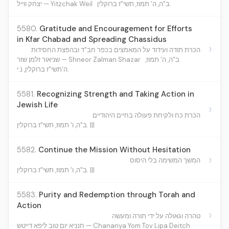
ב"ה, ה' תמוז, תשי"ז ברוקלין.
יצחק ווייל — Yitzchak Weil
5580.
Gratitude and Encouragement for Efforts
in Kfar Chabad and Spreading Chassidus
›
הכרת תודה ועידוד על המאמצים בכפר חב"ד ובהפצת החסידות
ב"ה, ה' תמוז,
שניאור זלמן שזר — Shneor Zalman Shazar
ה'תשי"ז ברוקלין, נ.י.
5581.
Recognizing Strength and Taking Action in
Jewish Life
›
הכרת כח ולקיחת פעולה בחיים היהודיים
ב"ה, ו' תמוז, תשי"ז ברוקלין. |||
5582.
Continue the Mission Without Hesitation
›
המשך המשימה בלי היסוס
ב"ה, ו' תמוז, תשי"ז ברוקלין. |||
5583.
Purity and Redemption through Torah and
Action
›
טהרה וגאולה על ידי תורה ומעשה
חנניא יום טוב ליפא דייטש — Chananya Yom Tov Lipa Deitch