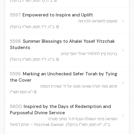
ב"ה, ט' תמוז, תשי"ז ברוקלין. |||
5597.
Empowered to Inspire and Uplift
›
מועצם להשראה ולהרמה
ב"ה, יו"ד תמוז, תשי"ז ברוקלין. |||
5598.
Summer Blessings to Ahalei Yosef Yitzchak
Students
›
ברכות קיץ לתלמידי אהלי יוסף יצחק
ב"ה, יו"ד תמוז, תשי"ז ברוקלין. |||
5599.
Marking an Unchecked Sefer Torah by Tying
the Cover
›
סימון ספר תורה שאינה מוגה על ידי קשירת המפה
י"א תמוז תשי"ז |||
5600.
Inspired by the Days of Redemption and
Purposeful Divine Service
›
השראה מימי הגאולה ועבודת ה' מתוך מטרה
ב"ה, י"א תמוז, תשי"ז ברוקלין.
יצחק דמיאל — Yitzchak Damiel