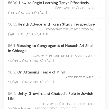
5609.
How to Begin Learning Tanya Effectively
›
איך להתחיל ללמוד תניא ביעילות
ב"ה, י"ג תמוז, תשי"ז ברוקלין. |||
5610.
Health Advice and Torah Study Perspective
›
עצה בעניני בריאות וגישת לימוד התורה
ב"ה, י"ח תמוז, תשי"ז ברוקלין. |||
5611.
Blessing to Congregants of Nusach Ari Shul
in Chicago
›
ברכה למתפללי בית הכנסת נוסח אר"י בשיקאגא
ב"ה, י"ט תמוז, ה'תשי"ז ברוקלין, נ.י. |||
5612.
On Attaining Peace of Mind
›
על השגת מנוחת הנפש
ב"ה, י"ט תמוז, ה'תשי"ז ברוקלין, נ.י. |||
5613.
Unity, Growth, and Chabad's Role in Jewish
Life
›
אחדות, צמיחה, ותפקיד חב"ד בחיים היהודיים
ב"ה, כ"ה תמוז, ה'תשי"ז ברוקלין, נ.י.
אליעזר — Eliezer