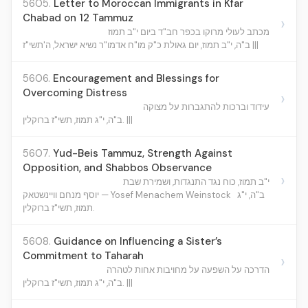
5605.
Letter to Moroccan Immigrants in Kfar
Chabad on 12 Tammuz
›
מכתב לעולי מרוקו בכפר חב"ד ביום י"ב תמוז
ב"ה, י"ב תמוז, יום גאולת כ"ק מו"ח אדמו"ר נשיא ישראל, ה'תשי"ז |||
5606.
Encouragement and Blessings for
Overcoming Distress
›
עידוד וברכות להתגברות על מצוקה
ב"ה, י"ג תמוז, תשי"ז ברוקלין. |||
5607.
Yud-Beis Tammuz, Strength Against
Opposition, and Shabbos Observance
›
י"ב תמוז, כוח נגד התנגדות, ושמירת שבת
ב"ה, י"ג
יוסף מנחם וויינשטאק — Yosef Menachem Weinstock
תמוז, תשי"ז ברוקלין.
5608.
Guidance on Influencing a Sister’s
Commitment to Taharah
›
הדרכה על השפעה על מחויבות אחות לטהרה
ב"ה, י"ג תמוז, תשי"ז ברוקלין. |||