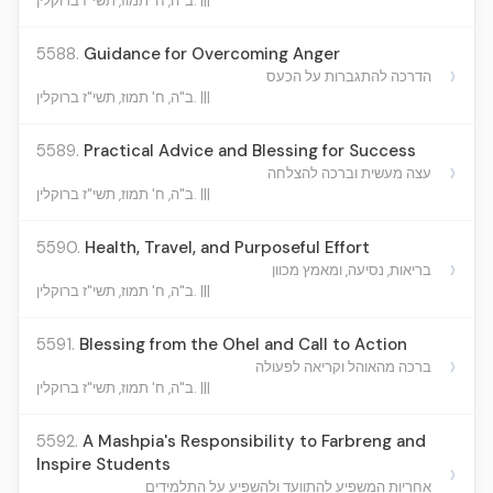
ב"ה, ח' תמוז, תשי"ז ברוקלין. |||
5588.
Guidance for Overcoming Anger
›
הדרכה להתגברות על הכעס
ב"ה, ח' תמוז, תשי"ז ברוקלין. |||
5589.
Practical Advice and Blessing for Success
›
עצה מעשית וברכה להצלחה
ב"ה, ח' תמוז, תשי"ז ברוקלין. |||
5590.
Health, Travel, and Purposeful Effort
›
בריאות, נסיעה, ומאמץ מכוון
ב"ה, ח' תמוז, תשי"ז ברוקלין. |||
5591.
Blessing from the Ohel and Call to Action
›
ברכה מהאוהל וקריאה לפעולה
ב"ה, ח' תמוז, תשי"ז ברוקלין. |||
5592.
A Mashpia's Responsibility to Farbreng and
Inspire Students
›
אחריות המשפיע להתוועד ולהשפיע על התלמידים