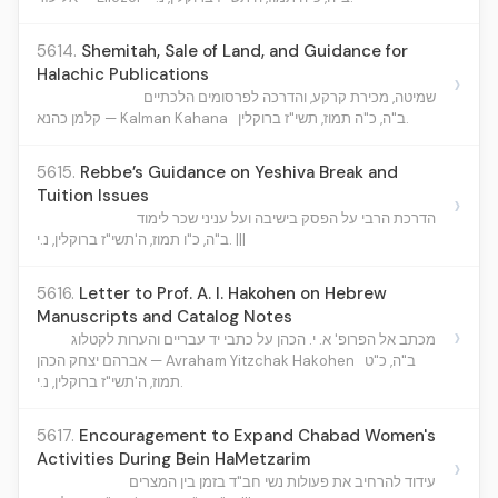
5614.
Shemitah, Sale of Land, and Guidance for
Halachic Publications
›
שמיטה, מכירת קרקע, והדרכה לפרסומים הלכתיים
ב"ה, כ"ה תמוז, תשי"ז ברוקלין.
קלמן כהנא — Kalman Kahana
5615.
Rebbe’s Guidance on Yeshiva Break and
Tuition Issues
›
הדרכת הרבי על הפסק בישיבה ועל עניני שכר לימוד
ב"ה, כ"ו תמוז, ה'תשי"ז ברוקלין, נ.י. |||
5616.
Letter to Prof. A. I. Hakohen on Hebrew
Manuscripts and Catalog Notes
›
מכתב אל הפרופ' א. י. הכהן על כתבי יד עבריים והערות לקטלוג
ב"ה, כ"ט
אברהם יצחק הכהן — Avraham Yitzchak Hakohen
תמוז, ה'תשי"ז ברוקלין, נ.י.
5617.
Encouragement to Expand Chabad Women's
Activities During Bein HaMetzarim
›
עידוד להרחיב את פעולות נשי חב"ד בזמן בין המצרים