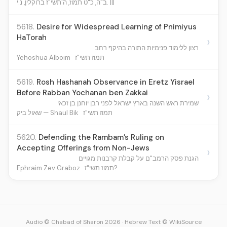
ב"ה, כ"ט תמוז, ה'תשי"ז ברוקלין, נ.י. |||
5618.
Desire for Widespread Learning of Pnimiyus
HaTorah
›
רצון ללימוד פנימיות התורה בהיקף רחב
תמוז תשי"ז
Yehoshua Alboim
5619.
Rosh Hashanah Observance in Eretz Yisrael
Before Rabban Yochanan ben Zakkai
›
שמירת ראש השנה בארץ ישראל לפני רבן יוחנן בן זכאי
תמוז תשי"ז
שאול ביק — Shaul Bik
5620.
Defending the Rambam’s Ruling on
Accepting Offerings from Non-Jews
›
הגנת פסק הרמב"ם על קבלת קרבנות מגויים
תמוז תשי"ז?
Ephraim Zev Graboz
Audio © Chabad of Sharon 2026
·
Hebrew Text © WikiSource