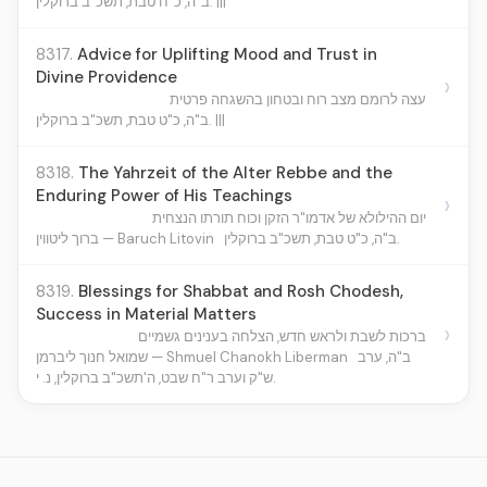
ב"ה, כ"ח טבת, תשכ"ב ברוקלין. |||
8317.
Advice for Uplifting Mood and Trust in
Divine Providence
›
עצה לרומם מצב רוח ובטחון בהשגחה פרטית
ב"ה, כ"ט טבת, תשכ"ב ברוקלין. |||
8318.
The Yahrzeit of the Alter Rebbe and the
Enduring Power of His Teachings
›
יום ההילולא של אדמו"ר הזקן וכוח תורתו הנצחית
ברוך ליטווין — Baruch Litovin
ב"ה, כ"ט טבת, תשכ"ב ברוקלין.
8319.
Blessings for Shabbat and Rosh Chodesh,
Success in Material Matters
›
ברכות לשבת ולראש חדש, הצלחה בענינים גשמיים
שמואל חנוך ליברמן — Shmuel Chanokh Liberman
ב"ה, ערב
ש"ק וערב ר"ח שבט, ה'תשכ"ב ברוקלין, נ. י.