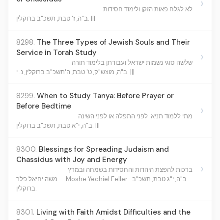
›
לא לגלח פאות הזקן ולימוד חסידות
ב"ה, ז' טבת, תשכ"ב ברוקלין. |||
8298.
The Three Types of Jewish Souls and Their
Service in Torah Study
›
שלשה סוגי נשמות ישראל ועבודתן בלימוד תורה
ב"ה, מוצש"ק, ט' טבת, ה'תשכ"ב ברוקלין, נ. י. |||
8299.
When to Study Tanya: Before Prayer or
Before Bedtime
›
מתי ללמוד תניא: לפני התפלה או לפני השינה
ב"ה, י"א טבת, תשכ"ב ברוקלין. |||
8300.
Blessings for Spreading Judaism and
Chassidus with Joy and Energy
›
ברכות להפצת היהדות והחסידות בשמחה ובמרץ
משה יחיאל פלר — Moshe Yechiel Feller
ב"ה, י"ג טבת, תשכ"ב
ברוקלין.
8301.
Living with Faith Amidst Difficulties and the