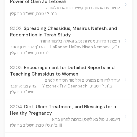
Power of Gam Zu Letovah
›
לחיות עם אמונה בתוך קשיים וכוח גם זו לטובה
ב"ה, י"ג טבת, תשכ"ב ברוקלין. |||
8302.
Spreading Chassidus, Mesirus Nefesh, and
Redemption in Torah Study
›
הפצת חסידות, מסירות נפש, וגאולה בלימוד התורה
הרנ"ן: הרב ניסן נמנוב — HaRanan: HaRav Nisan Nemnov
ב"ה,
י"ד טבת, תשכ"ב ברוקלין.
8303.
Encouragement for Detailed Reports and
Teaching Chassidus to Women
›
עידוד לדיווחים מפורטים וללימוד חסידות לנשים
יצחק צבי אייזנבך — Yitzchak Tzvi Eisenbach
ב"ה, י"ד טבת,
תשכ"ב ברוקלין.
8304.
Diet, Ulcer Treatment, and Blessings for a
Healthy Pregnancy
›
דיעטא, טיפול באולקוס, וברכות להריון בריא
ב"ה, ט"ו טבת, תשכ"ב ברוקלין. |||