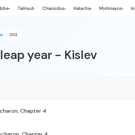
ebbe
Talmud
Chassidus
Halacha
Mishnayos
I
▾
▾
▾
▾
▾
ar
003
 leap year - Kislev
Acharon, Chapter 4
 Acharon, Chapter 4