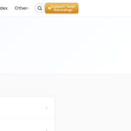
Support Torah
ndex
Other
▾
Recordings
›
›