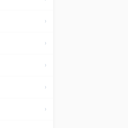
›
›
›
›
›