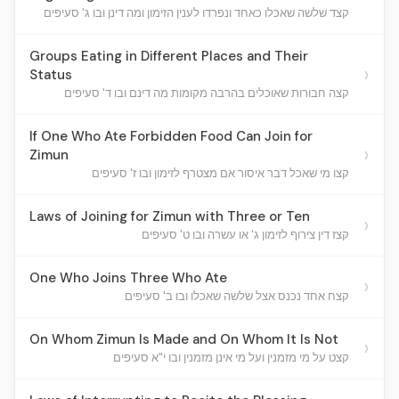
קצד שלשה שאכלו כאחד ונפרדו לענין הזימון ומה דינן ובו ג' סעיפים
Groups Eating in Different Places and Their
›
Status
קצה חבורות שאוכלים בהרבה מקומות מה דינם ובו ד' סעיפים
If One Who Ate Forbidden Food Can Join for
›
Zimun
קצו מי שאכל דבר איסור אם מצטרף לזימון ובו ז' סעיפים
Laws of Joining for Zimun with Three or Ten
›
קצז דין צירוף לזימון ג' או עשרה ובו ט' סעיפים
One Who Joins Three Who Ate
›
קצח אחד נכנס אצל שלשה שאכלו ובו ב' סעיפים
On Whom Zimun Is Made and On Whom It Is Not
›
קצט על מי מזמנין ועל מי אינן מזמנין ובו י"א סעיפים