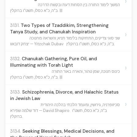
›
המשך לימוד התורה בין הסחות דעת ובקשת הדרכה
ב"ה, כ"א כסלו, תשט"ו ברוקלין. |||
3131.
Two Types of Tzaddikim, Strengthening
Tanya Study, and Chanukah Inspiration
›
שני סוגי צדיקים, התחזקות בלימוד תניא, והשראה מחנוכה
ב"ה, כ"א כסלו, תשט"ו ברוקלין.
יצחק דובאוו — Yitzchak Dubav
3132.
Chanukah Gathering, Pure Oil, and
Illuminating with Torah Light
›
כינוס חנוכה, שמן טהור, והארה באור התורה
ב"ה, כ"א כסלו, תשט"ו ברוקלין. |||
3133.
Schizophrenia, Divorce, and Halachic Status
in Jewish Law
›
סכיזופרניה, גירושין, ומעמד הלכתי בהלכה היהודית
ב"ה, כ"א כסלו, תשט"ו
דוד שלמה שפירא — David Shapiro
ברוקלין.
3134.
Seeking Blessings, Medical Decisions, and