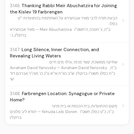
3146.
Thanking Rabbi Meir Abuchatzira for Joining
the Kislev 19 Farbrengen
הבעת תודה לרבי מאיר אבוחצירא על השתתפות בהתוועדות י"ט
›
כסלו
ב"ה, ג' חנוכה, ה'תשט"ו
מאיר אבוחצירא — Meir Abuchatzira
ברוקלין, נ.י.
3147.
Long Silence, Inner Connection, and
Revealing Living Waters
שתיקה ממושכת, קשר פנימי, וגילוי מים חיים
›
Avraham David Yanovsky — Avraham David Yanovsky
ב"ה,
כ"ח כסלו, תשט"ו ברוקלין. ש"ב הוו"ח אי"א נו"נ כו' מוה"ר אברהם דוד
שי'
3148.
Farbrengen Location: Synagogue or Private
Home?
›
מקום ההתועדות, בית הכנסת או בית פרטי
ב"ה, כ"ט כסלו, תשט"ו
יהודא ליב סלונים — Yehuda Leib Slonim
ברוקלין.