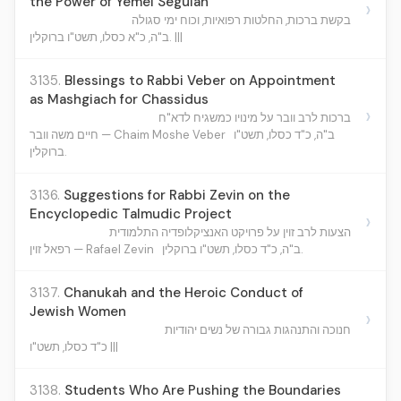
the Power of Yemei Segulah
›
בקשת ברכות, החלטות רפואיות, וכוח ימי סגולה
ב"ה, כ"א כסלו, תשט"ו ברוקלין. |||
3135.
Blessings to Rabbi Veber on Appointment
as Mashgiach for Chassidus
›
ברכות לרב וובר על מינויו כמשגיח לדא"ח
ב"ה, כ"ד כסלו, תשט"ו
חיים משה וובר — Chaim Moshe Veber
ברוקלין.
3136.
Suggestions for Rabbi Zevin on the
Encyclopedic Talmudic Project
›
הצעות לרב זוין על פרויקט האנציקלופדיה התלמודית
ב"ה, כ"ד כסלו, תשט"ו ברוקלין.
רפאל זוין — Rafael Zevin
3137.
Chanukah and the Heroic Conduct of
Jewish Women
›
חנוכה והתנהגות גבורה של נשים יהודיות
כ"ד כסלו, תשט"ו |||
3138.
Students Who Are Pushing the Boundaries