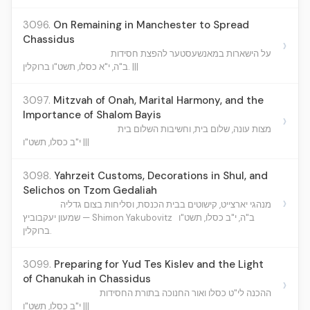
3096.
On Remaining in Manchester to Spread
Chassidus
›
על הישארות במאנשעסטער להפצת חסידות
ב"ה, י"א כסלו, תשט"ו ברוקלין. |||
3097.
Mitzvah of Onah, Marital Harmony, and the
Importance of Shalom Bayis
›
מצות עונה, שלום בית, וחשיבות השלום בית
י"ב כסלו, תשט"ו |||
3098.
Yahrzeit Customs, Decorations in Shul, and
Selichos on Tzom Gedaliah
›
מנהגי יארצייט, קישוטים בבית הכנסת, וסליחות בצום גדליה
ב"ה, י"ב כסלו, תשט"ו
שמעון יעקבוביץ — Shimon Yakubovitz
ברוקלין.
3099.
Preparing for Yud Tes Kislev and the Light
of Chanukah in Chassidus
›
ההכנה לי"ט כסלו ואור החנוכה בתורת החסידות
י"ב כסלו, תשט"ו |||