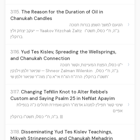
3115.
The Reason for the Duration of Oil in
Chanukah Candles
›
הטעם למשך השמן בנרות חנוכה
ב"ה, ח"י כסלו, תשט"ו
יעקב יצחק זלץ — Yaakov Yitzchak Zaltz
ברוקלין.
3116.
Yud Tes Kislev, Spreading the Wellsprings,
and Chanukah Connection
›
י"ט כסלו, הפצת המעיינות, וקשר חנוכה
ב"ה, ח"י כסלו,
שניאור זלמן וילנקין — Shneor Zalman Wilenkin
תשט"ו ברוקלין. הרה"ח הוו"ח אי"א נו"נ מוה"ר שניאור זלמן שי'
3117.
Changing Tefillin Knot to Alter Rebbe's
Custom and Saying Psalm 25 in Nefilat Apayim
›
שינוי קשר תפילין למנהג אדמו"ר הזקן ואמירת תהלים כ"ה בנפילת
אפיים
ב"ה, ח"י כסלו, תשט"ו ברוקלין. |||
3118.
Disseminating Yud Tes Kislev Teachings,
Mikveh Stringencies, and Chanukah Mehadrin