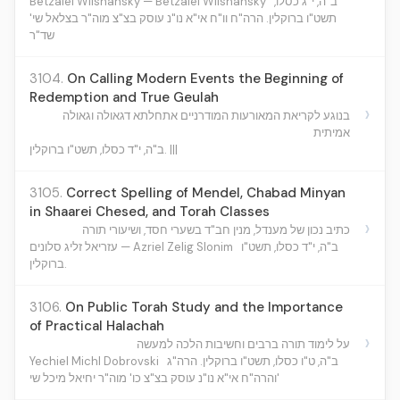
Betzalel Wilshansky — Betzalel Wilshansky
ב"ה, י"ג כסלו,
תשט"ו ברוקלין. הרה"ח וו"ח אי"א נו"נ עוסק בצ"צ מוה"ר בצלאל שי'
שד"ר
3104.
On Calling Modern Events the Beginning of
Redemption and True Geulah
›
בנוגע לקריאת המאורעות המודרניים אתחלתא דגאולה וגאולה
אמיתית
ב"ה, י"ד כסלו, תשט"ו ברוקלין. |||
3105.
Correct Spelling of Mendel, Chabad Minyan
in Shaarei Chesed, and Torah Classes
›
כתיב נכון של מענדל, מנין חב"ד בשערי חסד, ושיעורי תורה
ב"ה, י"ד כסלו, תשט"ו
עזריאל זליג סלונים — Azriel Zelig Slonim
ברוקלין.
3106.
On Public Torah Study and the Importance
of Practical Halachah
›
על לימוד תורה ברבים וחשיבות הלכה למעשה
Yechiel Michl Dobrovski
ב"ה, ט"ו כסלו, תשט"ו ברוקלין. הרה"ג
והרה"ח אי"א נו"נ עוסק בצ"צ כו' מוה"ר יחיאל מיכל שי'