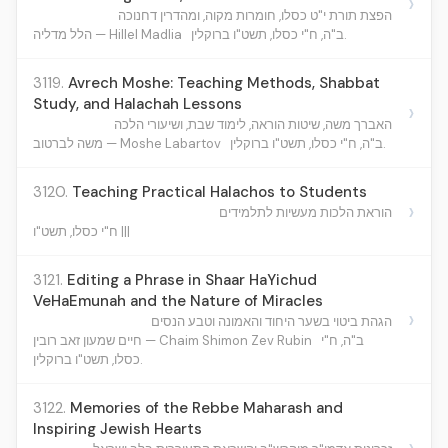
›
הפצת תורת י"ט כסלו, חומרות מקוה, ומהדרין דחנוכה
ב"ה, ח"י כסלו, תשט"ו ברוקלין.
הלל מדליה — Hillel Madlia
3119.
Avrech Moshe: Teaching Methods, Shabbat
Study, and Halachah Lessons
›
האברך משה, שיטות הוראה, לימוד שבת, ושיעורי הלכה
ב"ה, ח"י כסלו, תשט"ו ברוקלין.
משה לברטוב — Moshe Labartov
3120.
Teaching Practical Halachos to Students
›
הוראת הלכות מעשיות לתלמידים
ח"י כסלו, תשט"ו |||
3121.
Editing a Phrase in Shaar HaYichud
VeHaEmunah and the Nature of Miracles
›
הגהת ביטוי בשער היחוד והאמונה וטבע הנסים
ב"ה, ח"י
חיים שמעון זאב רובין — Chaim Shimon Zev Rubin
כסלו, תשט"ו ברוקלין.
3122.
Memories of the Rebbe Maharash and
Inspiring Jewish Hearts
›