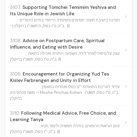
3107.
Supporting Tomchei Temimim Yeshiva and
Its Unique Role in Jewish Life
›
תמיכה בישיבת תומכי תמימים ותפקידה הייחודי בחיים היהודיים
ב"ה, ט"ו כסלו, ה'תשט"ו ברוקלין נ.י.. |||
3108.
Advice on Postpartum Care, Spiritual
Influence, and Eating with Desire
›
עצה על טיפול לאחר לידה, השפעה רוחנית, ואכילה בתאוה
ב"ה, ט"ו כסלו, תשט"ו ברוקלין. |||
3109.
Encouragement for Organizing Yud Tes
Kislev Farbrengen and Unity in Effort
›
עידוד לעריכת התועדות י"ט כסלו ואחדות במאמץ
ב"ה, ט"ו כסלו, תשט"ו
משה פנחס כהן — Moshe Pinchas Kohen
ברוקלין.
3110.
Following Medical Advice, Free Choice, and
Learning Tanya
›
קיום הוראות הרופאים, בחירה חפשית, ולימוד תניא
ב"ה, י"ז כסלו, תשט"ו ברוקלין. |||