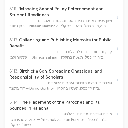
3111.
Balancing School Policy Enforcement and
Student Readiness
›
איזון אכיפת מדיניות בית הספר ומוכנות התלמידים
ב"ה, טו"ב כסלו, תשט"ו ברוקלין.
ניסן נמנוב — Nissan Neminov
3112.
Collecting and Publishing Memoirs for Public
Benefit
›
קבוץ ופרסום זכרונות לתועלת הרבים
ב"ה, י"ז כסלו, תשט"ו ברוקלין.
שניאור זלמן — Shneor Zalman
3113.
Birth of a Son, Spreading Chassidus, and
Responsibility of Scholars
›
הולדת בן, הפצת חסידות, ואחריות הלומדים
ב"ה, י"ז כסלו, תשט"ו ברוקלין.
דוד גרטנר — David Gartner
3114.
The Placement of the Paroches and Its
Sources in Halacha
›
מיקום הפרוכת ומקורותיו בהלכה
ב"ה, י"ז כסלו,
יצחק זלמן פויזנער — Yitzchak Zalman Poizner
תשט"ו ברוקלין.