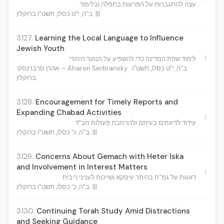
עצה להתגברות על הפרעות בתפלה ובלימוד
ב"ה, י"ט כסלו, תשט"ו ברוקלין. |||
3127.
Learning the Local Language to Influence
Jewish Youth
›
לימוד שפת המדינה כדי להשפיע על הנוער היהודי
ב"ה, י"ט כסלו, תשט"ו
אהרן סרברנסקי — Aharon Serbransky
ברוקלין.
3128.
Encouragement for Timely Reports and
Expanding Chabad Activities
›
עידוד לדיווחים בעיתם ולהרחבת פעולות חב"ד
ב"ה, כ' כסלו, תשט"ו ברוקלין. |||
3129.
Concerns About Gemach with Heter Iska
and Involvement in Interest Matters
›
דאגות על גמ"ח בהיתר עיסקא ושייכות לעניני ריבית
ב"ה, כ' כסלו, תשט"ו ברוקלין. |||
3130.
Continuing Torah Study Amid Distractions
and Seeking Guidance