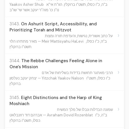
Yaakov Asher Shub
ב"ה, כ"ו כסלו, תשט"ו ברוקלין. הוו"ח אי"א
נו"נ כו' מוה"ר יעקב אשר שי' שו"ב
3143.
On Ashurit Script, Accessibility, and
Prioritizing Torah and Mitzvot
›
על כתב אשורית, נגישות, והעדפת תורה ומצות
ב"ה, כ"ו כסלו,
מאיר מתתיהו הלוי — Meir Mattisyahu HaLevi
תשט"ו ברוקלין.
3144.
The Rebbe Challenges Feeling Alone in
One's Mission
›
הרבי מאתגר תחושת בדידות בשליחות של אדם
כ"ו כסלו, תשט"ו
יצחק יעקב נעלסון — Yitzchak Yaakov Nalson
ברוקלין.
3145.
Eight Distinctions and the Harp of King
Moshiach
›
שמונה הבדלות ונבלו של מלך המשיח
ב"ה, כ"ו
אברהם דוד רוזנבלאט — Avraham Dovid Rozenblat
כסלו, תשט"ו ברוקלין.