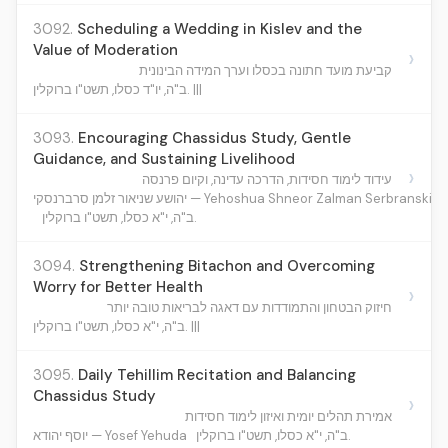
3092.
Scheduling a Wedding in Kislev and the
Value of Moderation
›
קביעת מועד חתונה בכסלו וערך המידה הבינונית
ב"ה, יו"ד כסלו, תשט"ו ברוקלין. |||
3093.
Encouraging Chassidus Study, Gentle
Guidance, and Sustaining Livelihood
›
עידוד לימוד חסידות, הדרכה עדינה, וקיום פרנסה
יהושע שניאור זלמן סרברנסקי — Yehoshua Shneor Zalman Serbranski
ב"ה, י"א כסלו, תשט"ו ברוקלין.
3094.
Strengthening Bitachon and Overcoming
Worry for Better Health
›
חיזוק הבטחון והתמודדות עם דאגה לבריאות טובה יותר
ב"ה, י"א כסלו, תשט"ו ברוקלין. |||
3095.
Daily Tehillim Recitation and Balancing
Chassidus Study
›
אמירת תהלים יומית ואיזון לימוד חסידות
ב"ה, י"א כסלו, תשט"ו ברוקלין.
יוסף יהודא — Yosef Yehuda